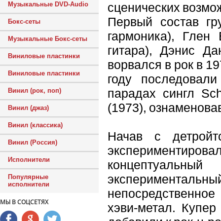
сценических возмож
Музыкальные DVD-Audio
Первый состав гру
Бокс-сеты
гармоника), Глен 
Музыкальные Бокс-сеты
гитара), Дэнис Да
Виниловые пластинки
ворвался в рок в 19
Виниловые пластинки
году последовали
парадах сингл Scho
Винил (рок, поп)
(1973), ознаменова
Винил (джаз)
Винил (классика)
Начав с детройт
Винил (Россия)
экспериментиров
Исполнители
концептуальный
эксперимента
Популярные
исполнители
непосредственное 
МЫ В СОЦСЕТЯХ
хэви-метал. Купер