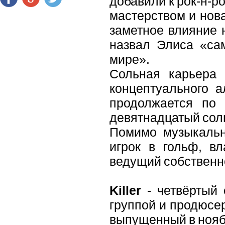
добавили к рок-н-р
мастерством и нов
заметное влияние н
назвал Элиса «са
мире».
Сольная карьера 
концептуального 
продолжается по 
девятнадцатый сол
Помимо музыкально
игрок в гольф, вл
ведущий собственно
Killer
- четвёртый
группой и продюсе
выпущенный в ноябр