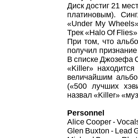
Диск достиг 21 мес
платиновым). Син
«Under My Wheels»
Трек «Halo Of Flies
При том, что альб
получил признание 
В списке Джозефа 
«Killer» находитс
величайшим альбом
(«500 лучших хэв
назвал «Killer» «м
Personnel
Alice Cooper - Voca
Glen Buxton - Lead G