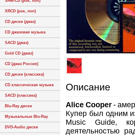
SHM-CD (рок, поп)
XRCD (рок, поп)
CD диски (джаз)
CD джазовая музыка
SACD (джаз)
Gold CD (джаз)
CD (джаз Россия)
CD диски (классика)
Описание
CD классическая музыка
SACD (классика)
Alice Cooper
- амер
Blu-Ray диски
Купер был одним из
Музыкальные Blu-Ray
Music Guide, ко
DVD-Audio диски
деятельностью ра