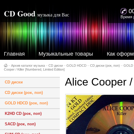
CD Good
0
музыка для Вас
Время 
Главная
Музыкальные товары
Как оформ
–
Архив каталог музыка
–
CD диски
–
GOLD HDCD
–
CD диски (рок, поп)
–
GOLD 
Cooper / Killer [Numbered, Limited Edition]
Alice Cooper /
CD диски
CD диски (рок, поп)
GOLD HDCD (рок, поп)
K2HD CD (рок, поп)
SACD (рок, поп)