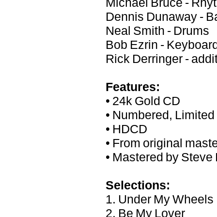
Michael Bruce - Rhy
Dennis Dunaway - Ba
Neal Smith - Drums
Bob Ezrin - Keyboar
Rick Derringer - add
Features:
• 24k Gold CD
• Numbered, Limited 
• HDCD
• From original mast
• Mastered by Steve
Selections:
1. Under My Wheels
2. Be My Lover