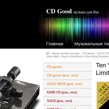
CD Good
музыка для Вас
Главная
Музыкальные то
–
Архив каталог музыка
–
CD диски
–
GOLD H
Years After / Rock & Roll Music to the World [Numbere
Ten 
CD диски
Limi
CD диски (рок, поп)
GOLD HDCD (рок, поп)
K2HD CD (рок, поп)
SACD (рок, поп)