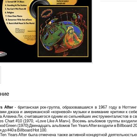
ние
s After
- британская рок-группа, образовавшаяся в 1967 году в Ноттин
ами джаза и американской «корневой» музыки и внимание критики к себе
та Алвина Ли, считавшегося одним из сильнейших инструменталистов в с
es Chart #10 (1970, «Love Like A Man»). Восемь альбомов группы входили
ood Green (1970) Двенадцать альбомов Ten Years After входили в Billboard 20
до #40 в Billboard Hot 100.
Ten Years After была отмечена также активной концертной деятельностью: