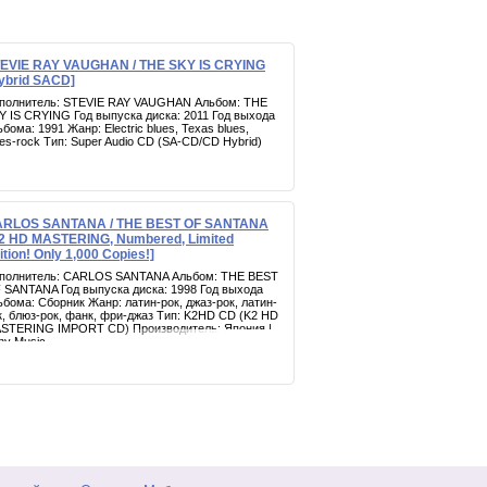
EVIE RAY VAUGHAN / THE SKY IS CRYING
ybrid SACD]
полнитель: STEVIE RAY VAUGHAN Альбом: THE
Y IS CRYING Год выпуска диска: 2011 Год выхода
ьбома: 1991 Жанр: Electric blues, Texas blues,
ues-rock Тип: Super Audio CD (SA-CD/CD Hybrid)
RLOS SANTANA / THE BEST OF SANTANA
2 HD MASTERING, Numbered, Limited
ition! Only 1,000 Copies!]
полнитель: CARLOS SANTANA Альбом: THE BEST
 SANTANA Год выпуска диска: 1998 Год выхода
ьбома: Сборник Жанр: латин-рок, джаз-рок, латин-
к, блюз-рок, фанк, фри-джаз Тип: K2HD CD (K2 HD
STERING IMPORT CD) Производитель: Япония |
ny Music