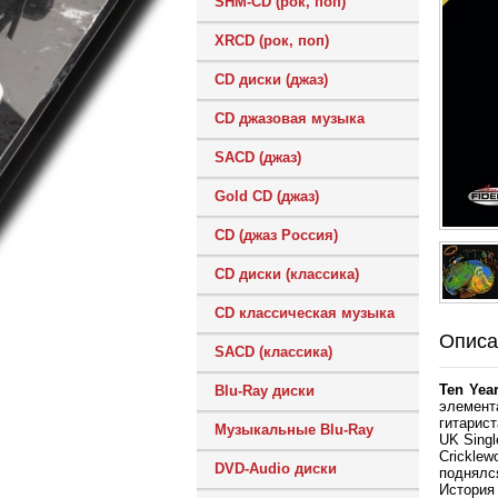
SHM-CD (рок, поп)
XRCD (рок, поп)
CD диски (джаз)
CD джазовая музыка
SACD (джаз)
Gold CD (джаз)
CD (джаз Россия)
CD диски (классика)
CD классическая музыка
Описа
SACD (классика)
Ten Year
Blu-Ray диски
элемент
гитарис
Музыкальные Blu-Ray
UK Singl
Cricklew
DVD-Audio диски
поднялся 
История 