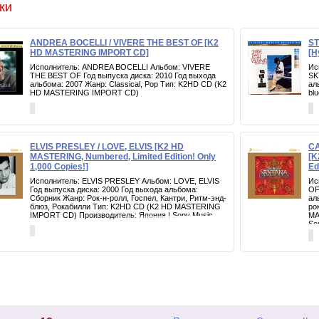
ки
ANDREA BOCELLI / VIVERE THE BEST OF [K2
ST
HD MASTERING IMPORT CD]
[H
Исполнитель: ANDREA BOCELLI Альбом: VIVERE
Ис
THE BEST OF Год выпуска диска: 2010 Год выхода
SK
альбома: 2007 Жанр: Classical, Pop Тип: K2HD CD (K2
ал
HD MASTERING IMPORT CD)
bl
ELVIS PRESLEY / LOVE, ELVIS [K2 HD
CA
MASTERING, Numbered, Limited Edition! Only
[K
1,000 Copies!]
Ed
Исполнитель: ELVIS PRESLEY Альбом: LOVE, ELVIS
Ис
Год выпуска диска: 2000 Год выхода альбома:
OF
Сборник Жанр: Рок-н-ролл, Госпел, Кантри, Ритм-энд-
ал
блюз, Рокабилли Тип: K2HD CD (K2 HD MASTERING
ро
IMPORT CD) Производитель: Япония | Sony Music
MA
So