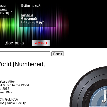
казы
Войти на сайт
бинет
помощь?
Корзина
0 позиций
На сумму
0 руб
Доставка
Архив
 World [Numbered,
Years After
ll Music to the World
а
: 2012
ма
: 1972
4k Gold CD)
ША | Audio Fidelity