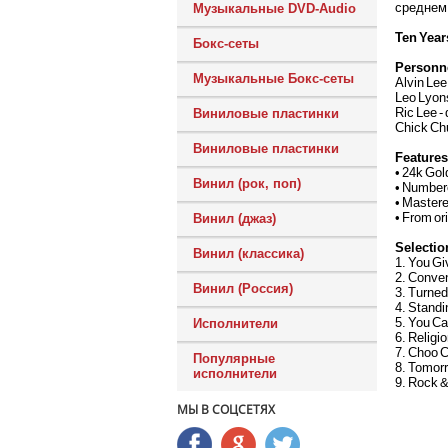
среднем 
Музыкальные DVD-Audio
Ten Years
Бокс-сеты
Personn
Музыкальные Бокс-сеты
Alvin Lee 
Leo Lyons
Ric Lee -
Виниловые пластинки
Chick Chu
Виниловые пластинки
Features
• 24k Go
Винил (рок, поп)
• Numbere
• Master
• From or
Винил (джаз)
Selectio
Винил (классика)
1. You G
2. Conve
Винил (Россия)
3. Turned
4. Standi
5. You Ca
Исполнители
6. Religi
7. Choo
Популярные
8. Tomorr
исполнители
9. Rock &
МЫ В СОЦСЕТЯХ