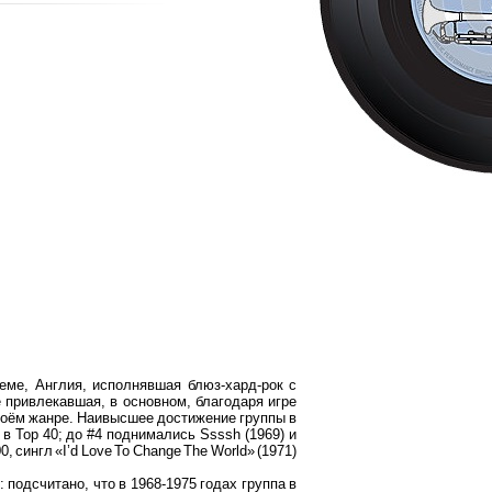
геме, Англия, исполнявшая блюз-хард-рок с
 привлекавшая, в основном, благодаря игре
воём жанре. Наивысшее достижение группы в
 в Top 40; до #4 поднимались Ssssh (1969) и
0, сингл «I’d Love To Change The World» (1971)
 подсчитано, что в 1968-1975 годах группа в