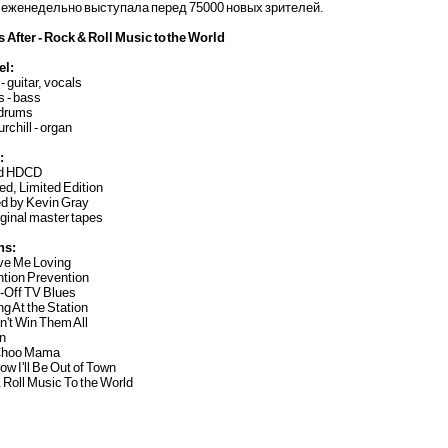
еженедельно выступала перед 75000 новых зрителей.
 After - Rock & Roll Music to the World
el:
- guitar, vocals
 - bass
 drums
rchill - organ
:
ld HDCD
d, Limited Edition
ed by Kevin Gray
iginal master tapes
ns:
ive Me Loving
ntion Prevention
-Off TV Blues
ng At the Station
n't Win Them All
on
 Choo Mama
ow I'll Be Out of Town
 Roll Music To the World