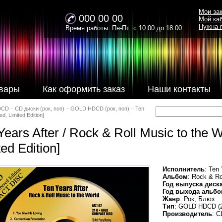
Мои за
000 00 00
Мой ка
Нужна 
Время работы: Пн-Пт с 10.00 до 18.00
вары
Как оформить заказ
Наши контакты
DCD
–
CD диски (рок, поп)
–
GOLD HDCD (рок, поп)
–
Ten
d, Limited Edition]
Years After / Rock & Roll Music to the
ted Edition]
Исполнитель
: Ten 
Альбом
: Rock & Ro
Год выпуска диск
Год выхода альбо
Жанр
: Рок, Блюз
Тип
: GOLD HDCD (2
Производитель
: С