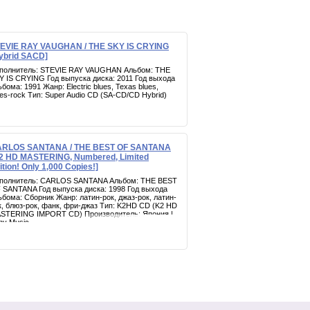
EVIE RAY VAUGHAN / THE SKY IS CRYING
ybrid SACD]
полнитель: STEVIE RAY VAUGHAN Альбом: THE
Y IS CRYING Год выпуска диска: 2011 Год выхода
ьбома: 1991 Жанр: Electric blues, Texas blues,
ues-rock Тип: Super Audio CD (SA-CD/CD Hybrid)
RLOS SANTANA / THE BEST OF SANTANA
2 HD MASTERING, Numbered, Limited
ition! Only 1,000 Copies!]
полнитель: CARLOS SANTANA Альбом: THE BEST
 SANTANA Год выпуска диска: 1998 Год выхода
ьбома: Сборник Жанр: латин-рок, джаз-рок, латин-
к, блюз-рок, фанк, фри-джаз Тип: K2HD CD (K2 HD
STERING IMPORT CD) Производитель: Япония |
ny Music