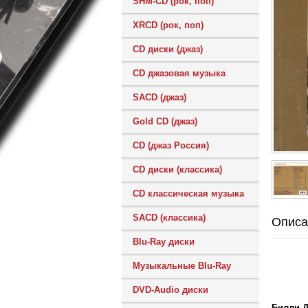
SHM-CD (рок, поп)
XRCD (рок, поп)
CD диски (джаз)
CD джазовая музыка
SACD (джаз)
Gold CD (джаз)
CD (джаз Россия)
CD диски (классика)
CD классическая музыка
SACD (классика)
Описа
Blu-Ray диски
Музыкальные Blu-Ray
DVD-Audio диски
Билли Дж