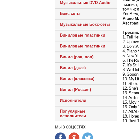
Музыкальные DVD-Audio
пианист,
том числ
Бокс-сеты
You Are»,
Piano Ma
Австрали
Музыкальные Бокс-сеты
Треклис
Виниловые пластинки
1. Tell He
2. Uptown
Виниловые пластинки
3. Don't
4. Piano
5. New Yo
Винил (рок, поп)
6. The R
7. It's St
Винил (джаз)
8. We Did
9. Goodn
Винил (классика)
10. My Li
11. She'
12. She's
Винил (Россия)
13. Scan
14. An I
Исполнители
15. Movin
16. Only
Популярные
17. All A
исполнители
18. Hone
19. Just
МЫ В СОЦСЕТЯХ