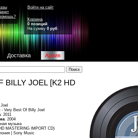
казы
Войти на сайт
бинет
помощь?
Корзина
0 позиций
На сумму
0 руб
Доставка
Архив
F BILLY JOEL [K2 HD
]
y Joel
 - Very Best Of Billy Joel
а
: 2011
ма
: 2004
рная музыка
 HD MASTERING IMPORT CD)
пония | Sony Music