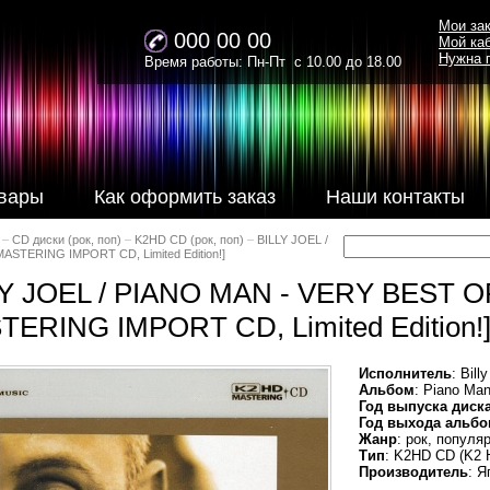
Мои за
000 00 00
Мой ка
Нужна 
Время работы: Пн-Пт с 10.00 до 18.00
вары
Как оформить заказ
Наши контакты
–
CD диски (рок, поп)
–
K2HD CD (рок, поп)
–
BILLY JOEL /
STERING IMPORT CD, Limited Edition!]
LY JOEL / PIANO MAN - VERY BEST O
ERING IMPORT CD, Limited Edition!
Исполнитель
: Bill
Альбом
: Piano Man
Год выпуска диск
Год выхода альбо
Жанр
: рок, популя
Тип
: K2HD CD (K2
Производитель
: Я