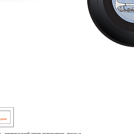
еров!
) - американский автор-исполнитель песен и