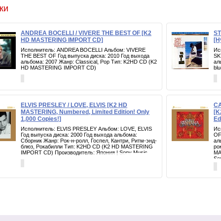
ки
ANDREA BOCELLI / VIVERE THE BEST OF [K2
ST
HD MASTERING IMPORT CD]
[H
Исполнитель: ANDREA BOCELLI Альбом: VIVERE
Ис
THE BEST OF Год выпуска диска: 2010 Год выхода
SK
альбома: 2007 Жанр: Classical, Pop Тип: K2HD CD (K2
ал
HD MASTERING IMPORT CD)
bl
ELVIS PRESLEY / LOVE, ELVIS [K2 HD
CA
MASTERING, Numbered, Limited Edition! Only
[K
1,000 Copies!]
Ed
Исполнитель: ELVIS PRESLEY Альбом: LOVE, ELVIS
Ис
Год выпуска диска: 2000 Год выхода альбома:
OF
Сборник Жанр: Рок-н-ролл, Госпел, Кантри, Ритм-энд-
ал
блюз, Рокабилли Тип: K2HD CD (K2 HD MASTERING
ро
IMPORT CD) Производитель: Япония | Sony Music
MA
So