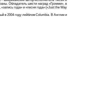
раны. Обладатель шести наград «Грэмми», в
 «запись года» и «песня года» («Just the Way
 в 2004 году лейблом Columbia. В Англии и