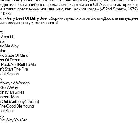
 один из шести наиболее продаваемых артистов в США за всю историю ст
е в таких престижных номинациях, как «альбом года» («52nd Street», 1979),
 1978).
n - Very Best Of Billy Joel
сборник лучших хитов Билли Джоэла выпущенный
и получил статус платинового!
т
:
r About It
 Girl
 Ask Me Why
 Man
rk State Of Mind
iver Of Dreams
ill Rock And Roll To Me
n't Start The Fire
ight Saigon
fe
s Always A Woman
 Got A Way
dinavian Skies
nnocent Man
' Out (Anthony's Song)
 The Good Die Young
bout Soul
sty
 The Way You Are