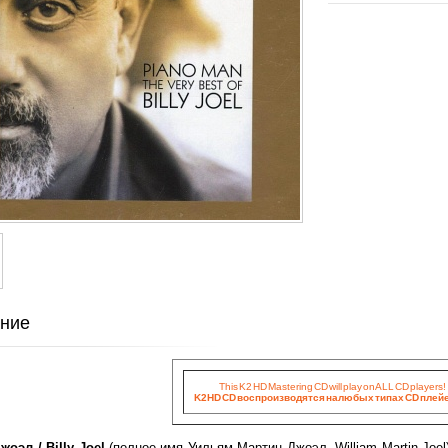
ние
This K2 HD Mastering CD will play on ALL CD players!
K2HD CD воспроизводятся на любых типах CD плей
оэл / Billy Joel
(полное имя Уильям Мартин Джоэл, William Martin Joel