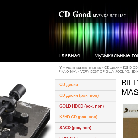
CD Good
музыка для Вас
Главная
Музыкальные то
–
Архив каталог музыка
–
CD диски
–
K2HD CD
PIANO MAN - VERY BEST OF BILLY JOEL [K2 HD MA
BIL
CD диски
MAST
CD диски (рок, поп)
GOLD HDCD (рок, поп)
K2HD CD (рок, поп)
SACD (рок, поп)