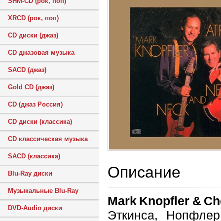
SHM-CD (рок, поп)
XRCD (рок, поп)
CD диски (джаз)
CD джазовая музыка
SACD (джаз)
Gold CD (джаз)
CD (джаз Россия)
CD диски (классика)
CD классическая музыка
SACD (классика)
Описание
Blu-Ray диски
Музыкальные Blu-Ray
Mark Knopfler & Ch
DVD-Audio диски
Эткинса, Нопфле