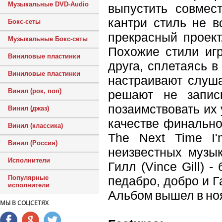
Музыкальные DVD-Audio
выпустить совмес
кантри стиль не в
Бокс-сеты
прекрасный проект
Музыкальные Бокс-сеты
Похожие стили иг
Виниловые пластинки
друга, сплетаясь 
Виниловые пластинки
настраивают слуша
Винил (рок, поп)
решают не запис
позаимствовать их 
Винил (джаз)
качестве финально
Винил (классика)
The Next Time I'
Винил (Россия)
неизвестных музык
Исполнители
Гилл (Vince Gill) -
педабро, добро и Г
Популярные
исполнители
Альбом вышел в ноя
МЫ В СОЦСЕТЯХ