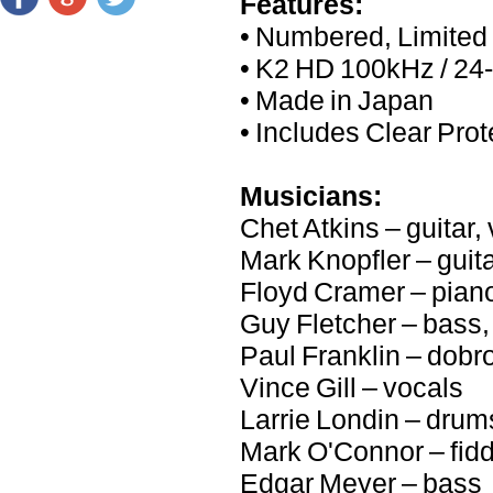
Features:
• Numbered, Limited 
• K2 HD 100kHz / 24-
• Made in Japan
• Includes Clear Pro
Musicians:
Chet Atkins – guitar,
Mark Knopfler – guita
Floyd Cramer – pian
Guy Fletcher – bass
Paul Franklin – dobro
Vince Gill – vocals
Larrie Londin – drum
Mark O'Connor – fidd
Edgar Meyer – bass