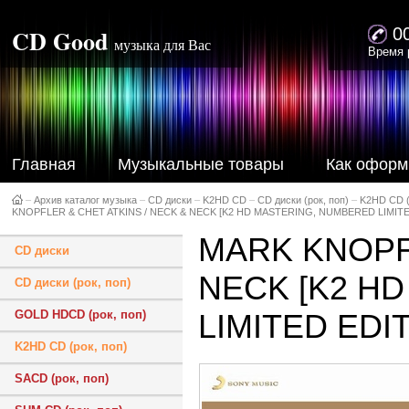
CD Good
0
музыка для Вас
Время 
Главная
Музыкальные товары
Как оформ
–
Архив каталог музыка
–
CD диски
–
K2HD CD
–
CD диски (рок, поп)
–
K2HD CD (
KNOPFLER & CHET ATKINS / NECK & NECK [K2 HD MASTERING, NUMBERED LIMITE
MARK KNOPFL
CD диски
NECK [K2 H
CD диски (рок, поп)
GOLD HDCD (рок, поп)
LIMITED EDIT
K2HD CD (рок, поп)
SACD (рок, поп)