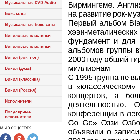
Бирмингеме, Англи
Музыкальные DVD-Audio
на развитие рок-муз
Бокс-сеты
Первый альбом Bla
Музыкальные Бокс-сеты
хэви-металическ
Виниловые пластинки
фундамент и для 
Виниловые пластинки
альбомов группы в
2000 году общий ти
Винил (рок, поп)
миллионам
Винил (джаз)
С 1995 группа не в
Винил (классика)
в «классическом» 
Винил (Россия)
концертов, а бол
Исполнители
деятельностью. 
конференции в лег
Популярные
исполнители
Go Go» Оззи Озбо
МЫ В СОЦСЕТЯХ
объявили о записи