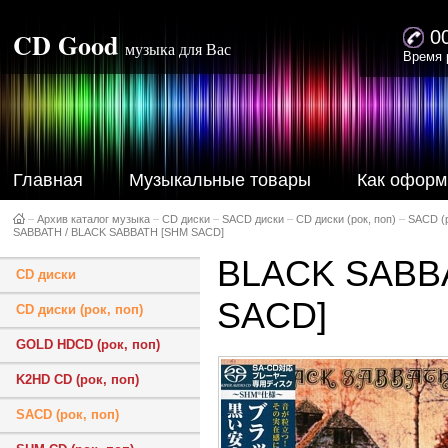
CD Good
0
музыка для Вас
Время 
Главная
Музыкальные товары
Как оформ
–
Архив каталог музыка
–
CD диски
–
SACD диски
–
CD диски (рок, поп)
–
SACD (р
SABBATH / BLACK SABBATH [SHM SACD]
BLACK SABB
CD диски
SACD]
CD диски (рок, поп)
GOLD HDCD (рок, поп)
K2HD CD (рок, поп)
SACD (рок, поп)