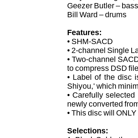
Geezer Butler – bas
Bill Ward – drums
Features:
• SHM-SACD
• 2-channel Single 
• Two-channel SACD 
to compress DSD file
• Label of the disc 
Shiyou,' which minimi
• Carefully selected
newly converted from
• This disc will ONL
Selections: