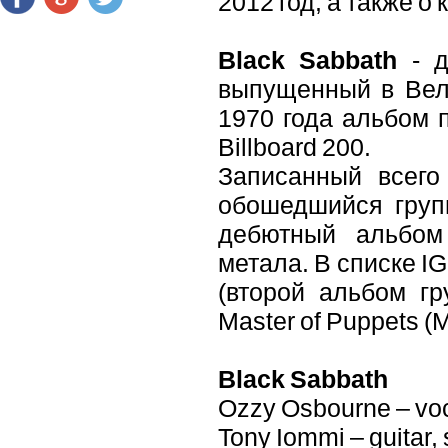
2012 год, а также о
Black Sabbath
- д
выпущенный в Вели
1970 года альбом 
Billboard 200.
Записанный всего
обошедшийся групп
дебютный альбом 
метала. В списке IG
(второй альбом гр
Master of Puppets (Me
Black Sabbath
Ozzy Osbourne – voc
Tony Iommi – guitar, 