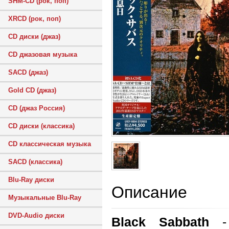
SHM-CD (рок, поп)
XRCD (рок, поп)
CD диски (джаз)
CD джазовая музыка
SACD (джаз)
Gold CD (джаз)
CD (джаз Россия)
CD диски (классика)
CD классическая музыка
SACD (классика)
Blu-Ray диски
Описание
Музыкальные Blu-Ray
DVD-Audio диски
Black Sabbath
- 