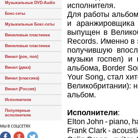
Музыкальные DVD-Audio
исполнителя.
Для работы альбом
Бокс-сеты
и аранжировщика 
Музыкальные Бокс-сеты
выпущен в Великоб
Виниловые пластинки
Records. Именно в
Виниловые пластинки
получившую впосле
Винил (рок, поп)
музыки госпел) и
альбома, Border So
Винил (джаз)
Your Song, стал х
Винил (классика)
Великобритании): н
Винил (Россия)
альбом.
Исполнители
Исполнители
:
Популярные
исполнители
Elton John - piano, h
МЫ В СОЦСЕТЯХ
Frank Clark - acoust