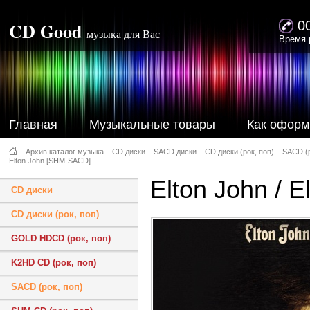
CD Good
0
музыка для Вас
Время 
Главная
Музыкальные товары
Как оформ
–
Архив каталог музыка
–
CD диски
–
SACD диски
–
CD диски (рок, поп)
–
SACD (р
Elton John [SHM-SACD]
Elton John / 
CD диски
CD диски (рок, поп)
GOLD HDCD (рок, поп)
K2HD CD (рок, поп)
SACD (рок, поп)