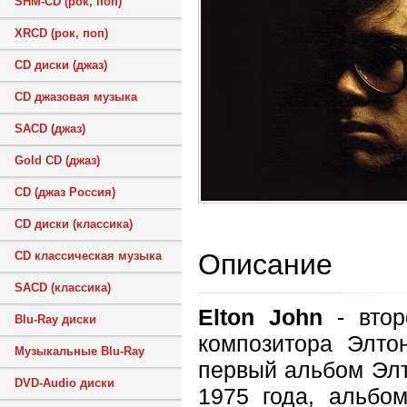
SHM-CD (рок, поп)
XRCD (рок, поп)
CD диски (джаз)
CD джазовая музыка
SACD (джаз)
Gold CD (джаз)
CD (джаз Россия)
CD диски (классика)
Описание
CD классическая музыка
SACD (классика)
Elton John
- втор
Blu-Ray диски
композитора Элто
Музыкальные Blu-Ray
первый альбом Элт
DVD-Audio диски
1975 года, альбом