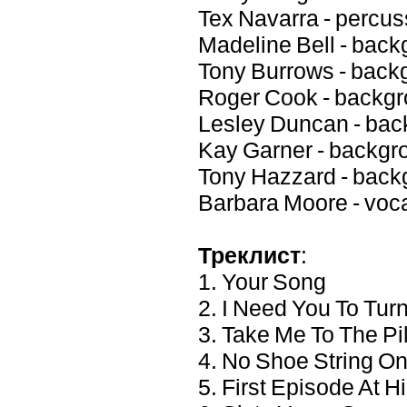
Tex Navarra - percus
Madeline Bell - back
Tony Burrows - back
Roger Cook - backgr
Lesley Duncan - bac
Kay Garner - backgr
Tony Hazzard - back
Barbara Moore - voca
Треклист
:
1. Your Song
2. I Need You To Turn
3. Take Me To The Pi
4. No Shoe String O
5. First Episode At H