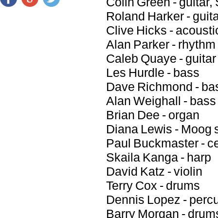
Colin Green - guitar,
Roland Harker - guita
Clive Hicks - acoustic
Alan Parker - rhythm 
Caleb Quaye - guitar
Les Hurdle - bass
Dave Richmond - ba
Alan Weighall - bass
Brian Dee - organ
Diana Lewis - Moog 
Paul Buckmaster - ce
Skaila Kanga - harp
David Katz - violin
Terry Cox - drums
Dennis Lopez - perc
Barry Morgan - drum