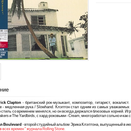
ние
rick Clapton
- британский рок-музыкант, композитор, гитарист, вокалист
е - медленная рука / Slowhand. Клэптон стал одним из самых уважаемых
о стиль со временем менялся, но он всегда держался блюзовых корней. Иг
akers и The Yardbirds, с хард-роковыми - Cream, много работал сольно и как
an Boulevard
- второй студийный альбом Эрика Клэптона, выпущенный в ию
 всех времен " журнала Rolling Stone.