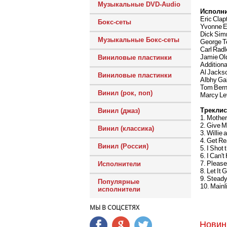
Музыкальные DVD-Audio
Исполн
Eric Clap
Бокс-сеты
Yvonne E
Dick Sim
Музыкальные Бокс-сеты
George Te
Carl Radl
Jamie Ol
Виниловые пластинки
Addition
Al Jackso
Виниловые пластинки
Albhy Gal
Tom Bern
Винил (рок, поп)
Marcy Le
Треклис
Винил (джаз)
1. Mother
2. Give M
Винил (классика)
3. Willie
4. Get R
Винил (Россия)
5. I Shot 
6. I Can't
7. Pleas
Исполнители
8. Let It 
9. Steady
Популярные
10. Mainl
исполнители
МЫ В СОЦСЕТЯХ
Новин