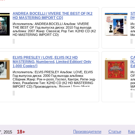
ANDREA BOCELLI / VIVERE THE BEST OF [K2
ST
HD MASTERING IMPORT CD]
[H
Исполнитель: ANDREA BOCELLI Альбом: VIVERE
Ис
THE BEST OF Год выпуска диска: 2010 Год выхода
SK
альбома: 2007 Жанр: Classical, Pop Тип: K2HD CD (K2
ал
HD MASTERING IMPORT CD)
bl
ELVIS PRESLEY / LOVE, ELVIS [K2 HD
CA
MASTERING, Numbered, Limited Edition! Only
[K
1,000 Copies!]
Ed
Исполнитель: ELVIS PRESLEY Альбом: LOVE, ELVIS
Ис
Год выпуска диска: 2000 Год выхода альбома:
OF
Сборник Жанр: Рок-н-ролл, Госпел, Кантри, Ритм-энд-
ал
блюз, Рокабилли Тип: K2HD CD (K2 HD MASTERING
ро
IMPORT CD) Производитель: Япония | Sony Music
MA
So
18+
Производители
Статьи
Кар
d", 2015