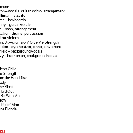
ители
:
ton – vocals, guitar, dobro, arrangement
lliman – vocals
ms – keyboards
rry – guitar, vocals
e – bass, arrangement
daker – drums, percussion
al musicians
n, Jr. – drums on "Give Me Strength"
uten – synthesizer, piano, clavichord
field – background vocals
vy – harmonica, background vocals
т
:
less Child
e Strength
 and the Hand Jive
eady
the Sheriff
 Hold Out
e Be With Me
Grow
 Rollin' Man
ine Florida
ки