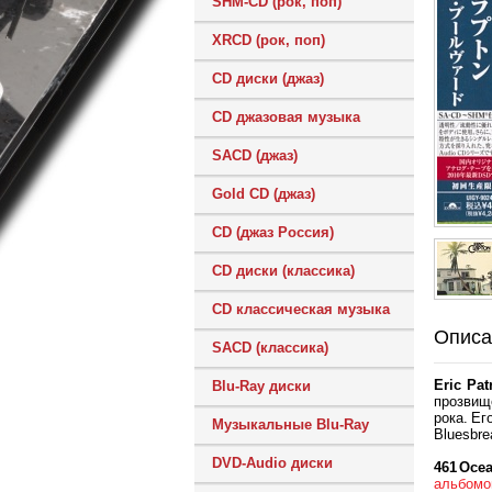
SHM-CD (рок, поп)
XRCD (рок, поп)
CD диски (джаз)
CD джазовая музыка
SACD (джаз)
Gold CD (джаз)
CD (джаз Россия)
CD диски (классика)
CD классическая музыка
Описа
SACD (классика)
Eric Pat
Blu-Ray диски
прозвищ
рока. Ег
Музыкальные Blu-Ray
Bluesbre
DVD-Audio диски
461 Oce
альбомов