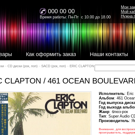
Мои за
000 00 00
Мой ка
Нужна 
Время работы: Пн-Пт с 10.00 до 18.00
вары
Как оформить заказ
Наши контакты
ски
–
CD диски (рок, поп)
–
SACD (рок, поп)
–
ERIC CLAPTON
C CLAPTON / 461 OCEAN BOULEVAR
Исполнитель
: Eric
Альбом
: 461 Ocea
Год выпуска диск
Год выхода альбо
Жанр
: блюз-рок
Тип
: Super Audio 
Производитель
: Я
Внимание, для воспроиз
проигрыватель, поддер