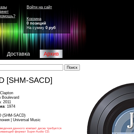
казы
Войти на сайт
бинет
помощь?
Корзина
0 позиций
На сумму
0 руб
Доставка
Архив
D [SHM-SACD]
 Clapton
n Boulevard
а
: 2011
ма
: 1974
CD (SHM-SACD)
пония | Universal Music
ведения данного компакт диска требуется
живающий формат Super Audio CD.