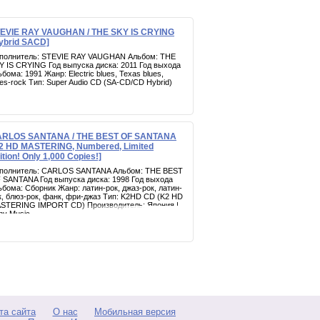
EVIE RAY VAUGHAN / THE SKY IS CRYING
ybrid SACD]
полнитель: STEVIE RAY VAUGHAN Альбом: THE
Y IS CRYING Год выпуска диска: 2011 Год выхода
ьбома: 1991 Жанр: Electric blues, Texas blues,
ues-rock Тип: Super Audio CD (SA-CD/CD Hybrid)
RLOS SANTANA / THE BEST OF SANTANA
2 HD MASTERING, Numbered, Limited
ition! Only 1,000 Copies!]
полнитель: CARLOS SANTANA Альбом: THE BEST
 SANTANA Год выпуска диска: 1998 Год выхода
ьбома: Сборник Жанр: латин-рок, джаз-рок, латин-
к, блюз-рок, фанк, фри-джаз Тип: K2HD CD (K2 HD
STERING IMPORT CD) Производитель: Япония |
ny Music
та сайта
О нас
Мобильная версия