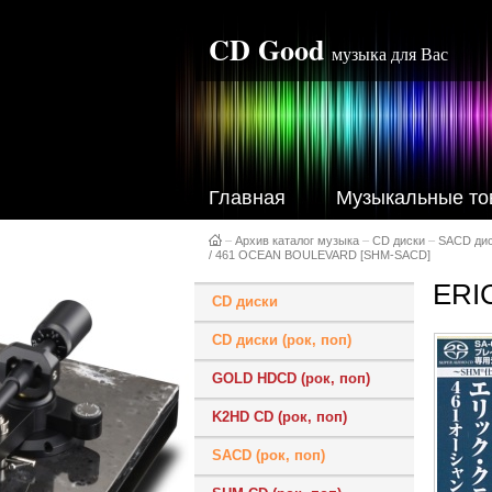
CD Good
музыка для Вас
Главная
Музыкальные то
–
Архив каталог музыка
–
CD диски
–
SACD ди
/ 461 OCEAN BOULEVARD [SHM-SACD]
ERI
CD диски
CD диски (рок, поп)
GOLD HDCD (рок, поп)
K2HD CD (рок, поп)
SACD (рок, поп)