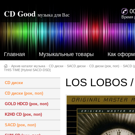
CD Good
0
музыка для Вас
Время 
Главная
Музыкальные товары
Как оформ
–
Архив каталог музыка
–
CD диски
–
SACD диски
–
CD диски (рок, поп)
–
SACD (р
THIS TIME [Hybrid SACD-DSD]
LOS LOBOS / 
CD диски
CD диски (рок, поп)
GOLD HDCD (рок, поп)
K2HD CD (рок, поп)
SACD (рок, поп)