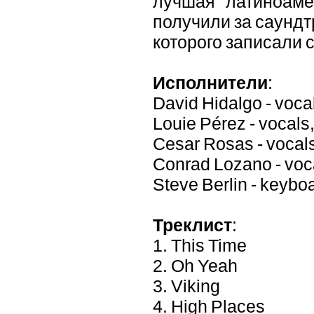
лучшая латиноаме
получили за саундт
которого записали 
Исполнители
:
David Hidalgo - vocal
Louie Pérez - vocals
Cesar Rosas - vocals
Conrad Lozano - voca
Steve Berlin - keybo
Треклист
:
1. This Time
2. Oh Yeah
3. Viking
4. High Places