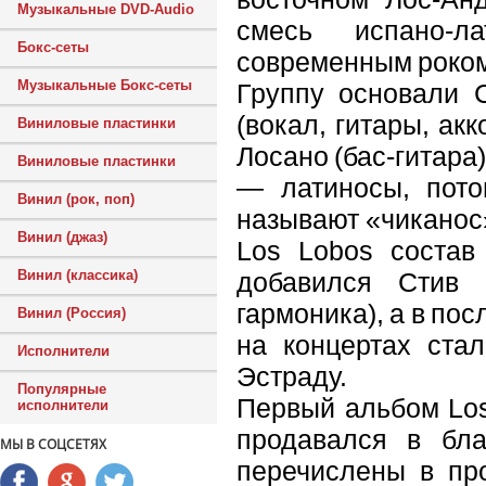
Музыкальные DVD-Audio
смесь испано-л
Бокс-сеты
современным роком
Музыкальные Бокс-сеты
Группу основали С
(вокал, гитары, ак
Виниловые пластинки
Лосано (бас-гитара)
Виниловые пластинки
— латиносы, пото
Винил (рок, поп)
называют «чиканос»
Винил (джаз)
Los Lobos состав 
добавился Стив 
Винил (классика)
гармоника), а в пос
Винил (Россия)
на концертах стал
Исполнители
Эстраду.
Популярные
Первый альбом Los
исполнители
продавался в бла
МЫ В СОЦСЕТЯХ
перечислены в пр