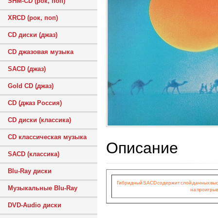
SHM-CD (рок, поп)
XRCD (рок, поп)
CD диски (джаз)
CD джазовая музыка
SACD (джаз)
Gold CD (джаз)
CD (джаз Россия)
CD диски (классика)
CD классическая музыка
Описание
SACD (классика)
Blu-Ray диски
Гибридный SACD содержит слой данных высок
Музыкальные Blu-Ray
на проигрыв
DVD-Audio диски