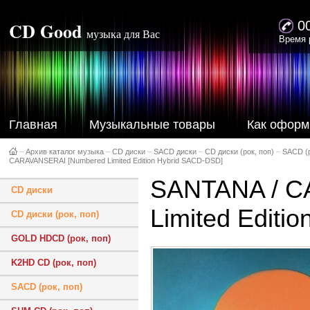
CD Good
0
музыка для Вас
Время 
Главная
Музыкальные товары
Как оформ
–
Архив каталог музыка
–
CD диски
–
SACD диски
–
CD диски (рок, поп)
–
SACD (р
CARAVANSERAI [Numbered Limited Edition Hybrid SACD-DSD]
SANTANA / C
CD диски
Limited Editi
CD диски (рок, поп)
GOLD HDCD (рок, поп)
K2HD CD (рок, поп)
SACD (рок, поп)