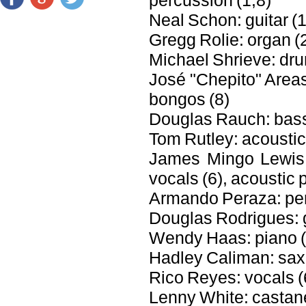
Neal Schon: guitar (1
Gregg Rolie: organ (2
Michael Shrieve: dru
José "Chepito" Areas
bongos (8)
Douglas Rauch: bass (
Tom Rutley: acoustic
James Mingo Lewis: 
vocals (6), acoustic 
Armando Peraza: per
Douglas Rodrigues: g
Wendy Haas: piano (
Hadley Caliman: saxop
Rico Reyes: vocals (
Lenny White: castane