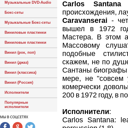
Carlos Santana
-
Музыкальные DVD-Audio
происхождения, ла
Бокс-сеты
Caravanserai
- чет
Музыкальные Бокс-сеты
вышел в 1972 год
Виниловые пластинки
Мастера. В этом а
Виниловые пластинки
Массовому слуша
подобные стилис
Винил (рок, поп)
скажем, не по душ
Винил (джаз)
Сантаны биографы 
Винил (классика)
мере, не "совсем 
Винил (Россия)
комерчески доволь
Исполнители
200 в 1972 году, в 
Популярные
исполнители
Исполнители
:
МЫ В СОЦСЕТЯХ
Carlos Santana: lea
percussion (1,8)