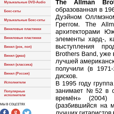
The Allman Bro
Музыкальные DVD-Audio
образованная в 19
Бокс-сеты
Дуэйном Оллмэном
Музыкальные Бокс-сеты
Греггом. The All
Виниловые пластинки
архитекторами Юж
элементы хард-, к
Виниловые пластинки
выступления про
Винил (рок, поп)
Brothers Band, уже
Винил (джаз)
лучшей американско
Винил (классика)
получили (в 1971-
Винил (Россия)
дисков.
В 1995 году групп
Исполнители
занимает №52 в с
Популярные
исполнители
времён» (2004)
(разбившийся на м
МЫ В СОЦСЕТЯХ
лучших гитаристов 