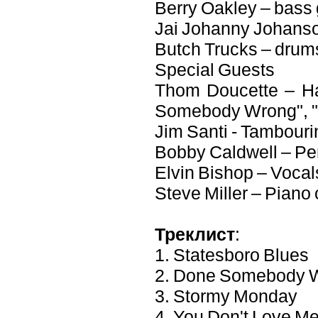
Berry Oakley – bass 
Jai Johanny Johanso
Butch Trucks – drum
Special Guests
Thom Doucette – Ha
Somebody Wrong", "
Jim Santi - Tambouri
Bobby Caldwell – Pe
Elvin Bishop – Voca
Steve Miller – Piano
Треклист
:
1. Statesboro Blues
2. Done Somebody 
3. Stormy Monday
4. You Don't Love M