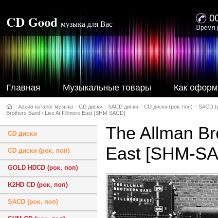
CD Good
0
музыка для Вас
Время 
Главная
Музыкальные товары
Как оформ
–
Архив каталог музыка
–
CD диски
–
SACD диски
–
CD диски (рок, поп)
–
SACD (р
Brothers Band / Live At Fillmore East [SHM-SACD]
The Allman Bro
CD диски
East [SHM-S
CD диски (рок, поп)
GOLD HDCD (рок, поп)
K2HD CD (рок, поп)
SACD (рок, поп)