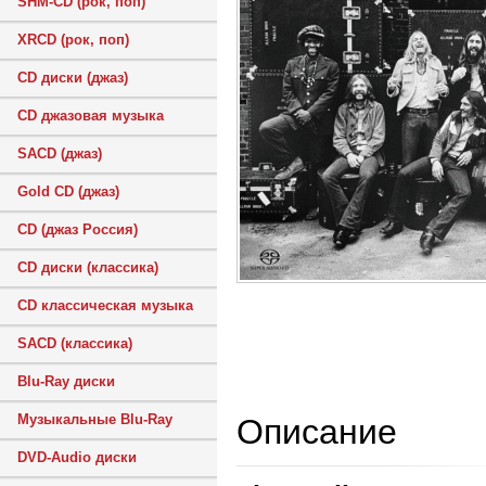
SHM-CD (рок, поп)
XRCD (рок, поп)
CD диски (джаз)
CD джазовая музыка
SACD (джаз)
Gold CD (джаз)
CD (джаз Россия)
CD диски (классика)
CD классическая музыка
SACD (классика)
Blu-Ray диски
Музыкальные Blu-Ray
Описание
DVD-Audio диски