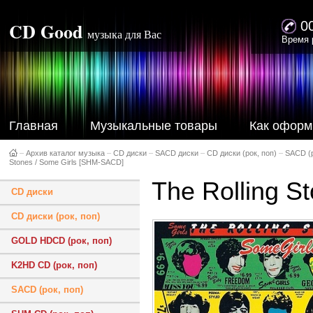
CD Good
0
музыка для Вас
Время 
Главная
Музыкальные товары
Как оформ
–
Архив каталог музыка
–
CD диски
–
SACD диски
–
CD диски (рок, поп)
–
SACD (р
Stones / Some Girls [SHM-SACD]
The Rolling S
CD диски
CD диски (рок, поп)
GOLD HDCD (рок, поп)
K2HD CD (рок, поп)
SACD (рок, поп)