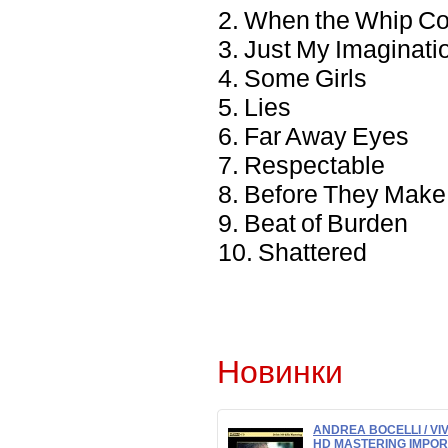
2. When the Whip 
3. Just My Imaginat
4. Some Girls
5. Lies
6. Far Away Eyes
7. Respectable
8. Before They Mak
9. Beat of Burden
10. Shattered
Новинки
ANDREA BOCELLI / VI
HD MASTERING IMPOR