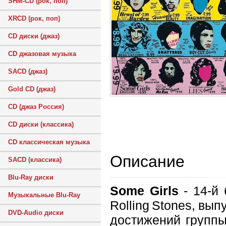
SHM-CD (рок, поп)
XRCD (рок, поп)
CD диски (джаз)
CD джазовая музыка
SACD (джаз)
Gold CD (джаз)
CD (джаз Россия)
CD диски (классика)
CD классическая музыка
Описание
SACD (классика)
Blu-Ray диски
Some Girls
- 14-й 
Музыкальные Blu-Ray
Rolling Stones, вы
DVD-Audio диски
достижений группы