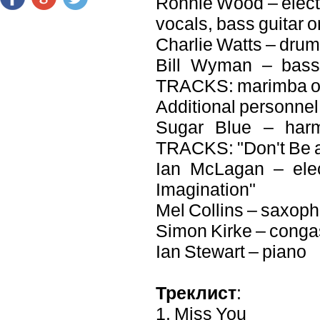
Ronnie Wood – electri
vocals, bass guitar 
Charlie Watts – dru
Bill Wyman – bass
TRACKS: marimba on 
Additional personnel
Sugar Blue – har
TRACKS: "Don't Be a 
Ian McLagan – elec
Imagination"
Mel Collins – saxop
Simon Kirke – conga
Ian Stewart – piano
Треклист
:
1. Miss You