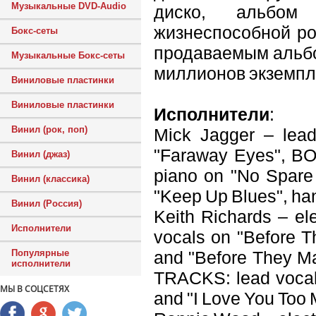
Музыкальные DVD-Audio
диско, альбом
жизнеспособной ро
Бокс-сеты
продаваемым альбо
Музыкальные Бокс-сеты
миллионов экземпл
Виниловые пластинки
Виниловые пластинки
Исполнители
:
Винил (рок, поп)
Mick Jagger – lead 
"Faraway Eyes", BO
Винил (джаз)
piano on "No Spare
Винил (классика)
"Keep Up Blues", ha
Винил (Россия)
Keith Richards – ele
Исполнители
vocals on "Before T
and "Before They M
Популярные
исполнители
TRACKS: lead vocals
МЫ В СОЦСЕТЯХ
and "I Love You Too 