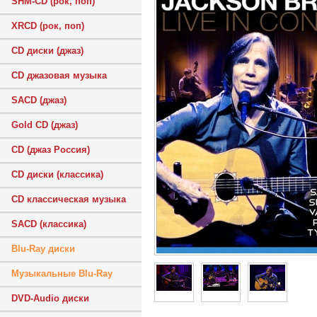
SHM-CD (рок, поп)
XRCD (рок, поп)
CD диски (джаз)
CD джазовая музыка
SACD (джаз)
Gold CD (джаз)
CD (джаз Россия)
CD диски (классика)
CD классическая музыка
SACD (классика)
Blu-Ray диски
Музыкальные Blu-Ray
DVD-Audio диски