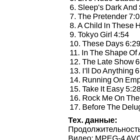
6. Sleep's Dark And 
7. The Pretender 7:
8. A Child In These H
9. Tokyo Girl 4:54
10. These Days 6:2
11. In The Shape Of 
12. The Late Show 6
13. I'll Do Anything 
14. Running On Emp
15. Take It Easy 5:2
16. Rock Me On The
17. Before The Delu
Тех. данные:
Продолжительность
Видео: MPEG-4 AVC 2