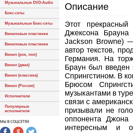
Музыкальные DVD-Audio
Описание
Бокс-сеты
Этот прекрасный
Музыкальные Бокс-сеты
Джексона Брауна 
Виниловые пластинки
Jackson Browne) —
Виниловые пластинки
автор текстов, про
Винил (рок, поп)
Германия. На торж
Винил (джаз)
Браун был введен 
Спрингстином. В ко
Винил (классика)
Брюсом Спрингст
Винил (Россия)
музыкантами в туре
Исполнители
связи с американс
Популярные
призывали не голо
исполнители
оппонента Джона 
МЫ В СОЦСЕТЯХ
интересным и о