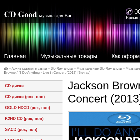
CD Good
0
музыка для Вас
Время 
Главная
Музыкальные товары
Как оформ
–
Архив каталог музыка
–
Blu-Ray диски
–
Музыкальные Blu-Ray диски
–
Музыкал
Browne / I'll Do Anythng - Live in Concert (2013) [Blu-ray]
Jackson Browne
CD диски
Concert (2013)
CD диски (рок, поп)
GOLD HDCD (рок, поп)
K2HD CD (рок, поп)
SACD (рок, поп)