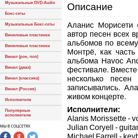
Музыкальные DVD-Audio
Описание
Бокс-сеты
Аланис Морисети 
Музыкальные Бокс-сеты
автор песен всех 
Виниловые пластинки
альбомов по всему
Виниловые пластинки
Монтрё, как часть
Винил (рок, поп)
альбома Havoc And 
Винил (джаз)
фестивале. Вместе 
несколько песен
Винил (классика)
записывались. Ала
Винил (Россия)
живом концерте.
Исполнители
Исполнители:
Популярные
исполнители
Alanis Morissette - v
Julian Coryell - guita
МЫ В СОЦСЕТЯХ
Michael Farrell - ke