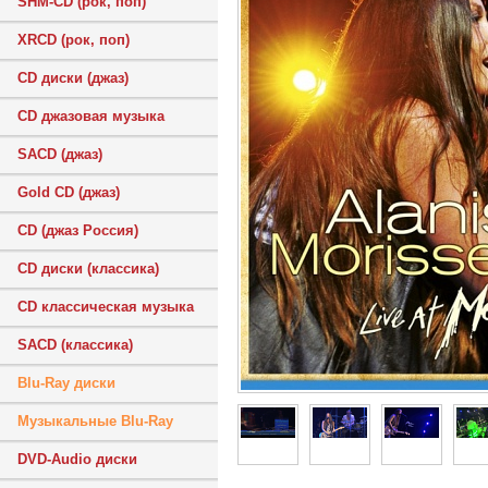
SHM-CD (рок, поп)
XRCD (рок, поп)
CD диски (джаз)
CD джазовая музыка
SACD (джаз)
Gold CD (джаз)
CD (джаз Россия)
CD диски (классика)
CD классическая музыка
SACD (классика)
Blu-Ray диски
Музыкальные Blu-Ray
DVD-Audio диски