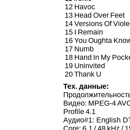
12 Havoc
13 Head Over Feet
14 Versions Of Viol
15 I Remain
16 You Oughta Kno
17 Numb
18 Hand In My Pock
19 Uninvited
20 Thank U
Тех. данные:
Продолжительность
Видео: MPEG-4 AVC 2
Profile 4.1
Аудио#1: English DT
Core: 6.1 / 48 kHz / 1