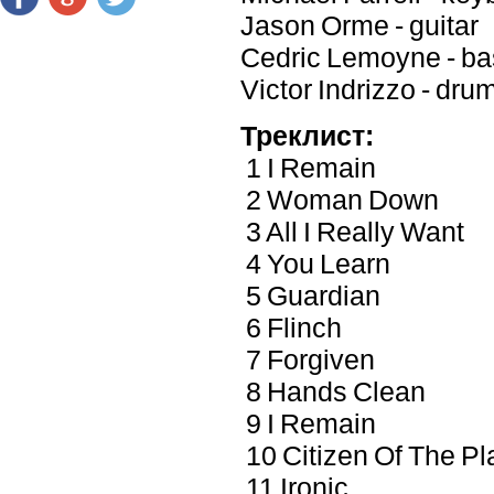
Jason Orme - guitar
Cedric Lemoyne - ba
Victor Indrizzo - dru
Треклист:
1 I Remain
2 Woman Down
3 All I Really Want
4 You Learn
5 Guardian
6 Flinch
7 Forgiven
8 Hands Clean
9 I Remain
10 Citizen Of The Pl
11 Ironic