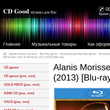
CD Good
0
музыка для Вас
Время 
Главная
Музыкальные товары
Как оформ
–
Архив каталог музыка
–
Blu-Ray диски
–
Музыкальные Blu-Ray диски
–
Музыкал
Morissette / Live at Montreux 2012 (2013) [Blu-ray]
Alanis Morisse
CD диски
(2013) [Blu-ra
CD диски (рок, поп)
GOLD HDCD (рок, поп)
K2HD CD (рок, поп)
SACD (рок, поп)