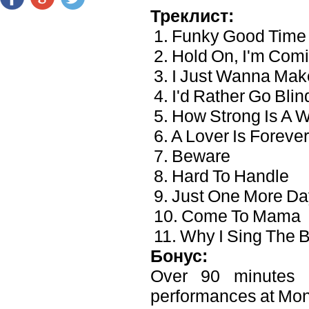
Треклист:
1. Funky Good Time
2. Hold On, I'm Com
3. I Just Wanna Mak
4. I'd Rather Go Blin
5. How Strong Is A
6. A Lover Is Forever
7. Beware
8. Hard To Handle
9. Just One More Da
10. Come To Mama
11. Why I Sing The 
Бонус:
Over 90 minutes o
performances at Mon