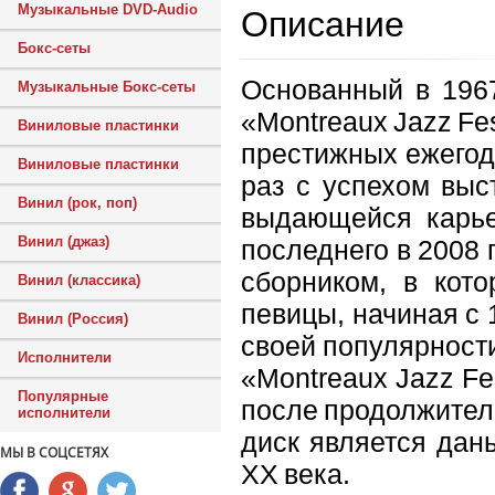
Музыкальные DVD-Audio
Описание
Бокс-сеты
Основанный в 196
Музыкальные Бокс-сеты
«Montreaux Jazz Fe
Виниловые пластинки
престижных ежегод
Виниловые пластинки
раз с успехом выс
Винил (рок, поп)
выдающейся карьер
Винил (джаз)
последнего в 2008 
сборником, в кот
Винил (классика)
певицы, начиная с 
Винил (Россия)
своей популярност
Исполнители
«Montreaux Jazz Fe
Популярные
после продолжительн
исполнители
диск является дан
МЫ В СОЦСЕТЯХ
XX века.