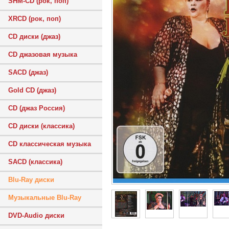
SHM-CD (рок, поп)
XRCD (рок, поп)
CD диски (джаз)
CD джазовая музыка
SACD (джаз)
Gold CD (джаз)
CD (джаз Россия)
CD диски (классика)
CD классическая музыка
SACD (классика)
Blu-Ray диски
Музыкальные Blu-Ray
DVD-Audio диски