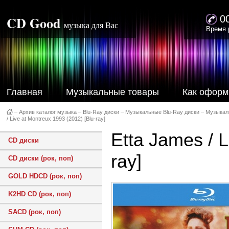
CD Good
0
музыка для Вас
Время 
Главная
Музыкальные товары
Как оформ
–
Архив каталог музыка
–
Blu-Ray диски
–
Музыкальные Blu-Ray диски
–
Музыкал
/ Live at Montreux 1993 (2012) [Blu-ray]
Etta James / L
CD диски
ray]
CD диски (рок, поп)
GOLD HDCD (рок, поп)
K2HD CD (рок, поп)
SACD (рок, поп)