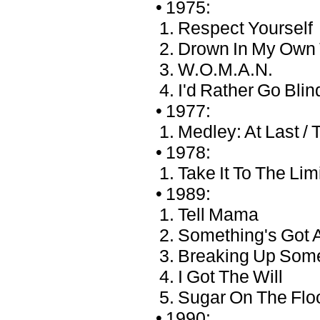
• 1975:
1. Respect Yourself
2. Drown In My Own 
3. W.O.M.A.N.
4. I'd Rather Go Blin
• 1977:
1. Medley: At Last / 
• 1978:
1. Take It To The Lim
• 1989:
1. Tell Mama
2. Something's Got 
3. Breaking Up So
4. I Got The Will
5. Sugar On The Flo
• 1990: