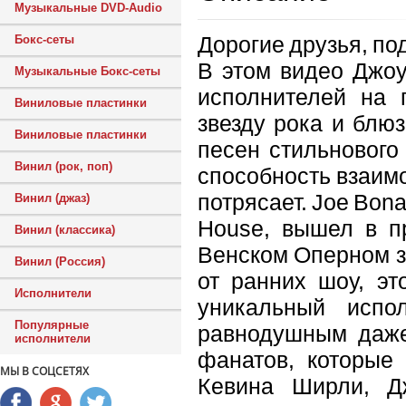
Музыкальные DVD-Audio
Дорогие друзья, по
Бокс-сеты
В этом видео Джоу
Музыкальные Бокс-сеты
исполнителей на 
Виниловые пластинки
звезду рока и блю
Виниловые пластинки
песен стильнового
Винил (рок, поп)
способность взаимо
потрясает. Joe Bona
Винил (джаз)
House, вышел в п
Винил (классика)
Венском Оперном за
Винил (Россия)
от ранних шоу, эт
Исполнители
уникальный испо
Популярные
равнодушным даже
исполнители
фанатов, которые 
МЫ В СОЦСЕТЯХ
Кевина Ширли, Д