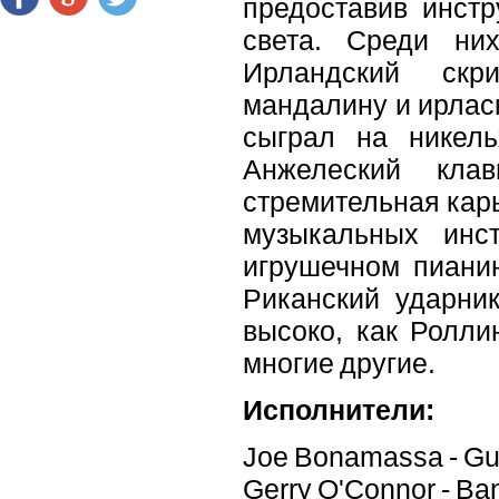
предоставив инстр
света. Среди ни
Ирландский скр
мандалину и ирлас
сыграл на никель
Анжелеский кла
стремительная карь
музыкальных инст
игрушечном пианин
Риканский ударник
высоко, как Ролли
многие другие.
Исполнители:
Joe Bonamassa - Gui
Gerry O'Connor - Ban