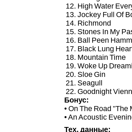
12. High Water Eve
13. Jockey Full Of 
14. Richmond
15. Stones In My P
16. Ball Peen Hamm
17. Black Lung Hear
18. Mountain Time
19. Woke Up Dream
20. Sloe Gin
21. Seagull
22. Goodnight Vienn
Бонус:
• On The Road "The M
• An Acoustic Evenin
Тех. данные: