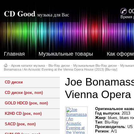
CD Good
0
музыка для Вас
Время 
Главная
Музыкальные товары
Как оформ
–
Архив каталог музыка
–
Blu-Ray диски
–
Музыкальные Blu-Ray диски
–
Музыкал
Bоnаmаssa / An Acoustic Еvening at the Vienna Оpera Нouse (2013) [Blu-ray]
Joе Bоnаmаssa
CD диски
Vienna Оpera 
CD диски (рок, поп)
GOLD HDCD (рок, поп)
Оригинальное назв
Год выпуска
: 2013
K2HD CD (рок, поп)
Жанр
: blues, blues r
Тип
: Blu-Ray
SACD (рок, поп)
Производитель
: US
Регион
: A/1