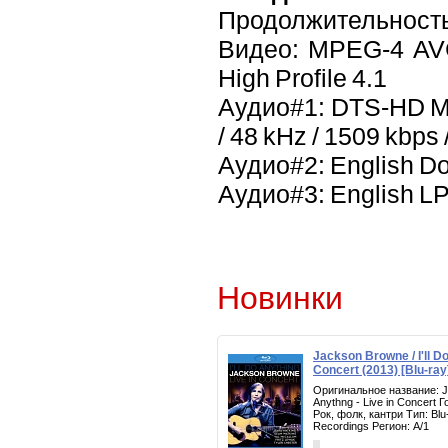
Продолжительность
Видео: MPEG-4 AVC 
High Profile 4.1
Аудио#1: DTS-HD MA 
/ 48 kHz / 1509 kbps /
Аудио#2: English Dol
Аудио#3: English LPC
Новинки
Jackson Browne / I'll Do
Concert (2013) [Blu-ray
Оригинальное название: Ja
Anythng - Live in Concert 
Рок, фолк, кантри Тип: Bl
Recordings Регион: A/1