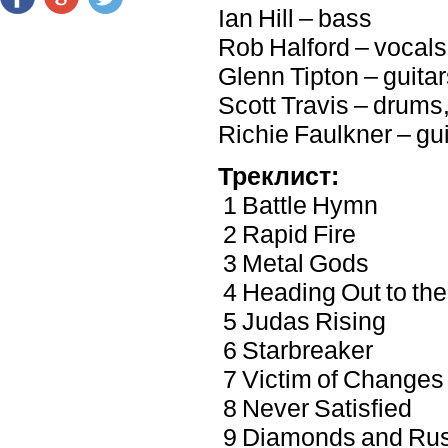
Ian Hill – bass
Rob Halford – vocals
Glenn Tipton – guita
Scott Travis – drums
Richie Faulkner – gu
Треклист:
1 Battle Hymn
2 Rapid Fire
3 Metal Gods
4 Heading Out to th
5 Judas Rising
6 Starbreaker
7 Victim of Changes
8 Never Satisfied
9 Diamonds and Rus