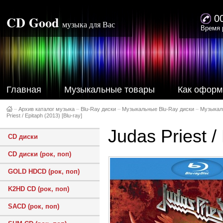
CD Good
0
музыка для Вас
Время 
Главная
Музыкальные товары
Как оформ
–
Архив каталог музыка
–
Blu-Ray диски
–
Музыкальные Blu-Ray диски
–
Музыкал
Priest / Epitaph (2013) [Blu-ray]
Judas Priest /
CD диски
CD диски (рок, поп)
GOLD HDCD (рок, поп)
K2HD CD (рок, поп)
SACD (рок, поп)