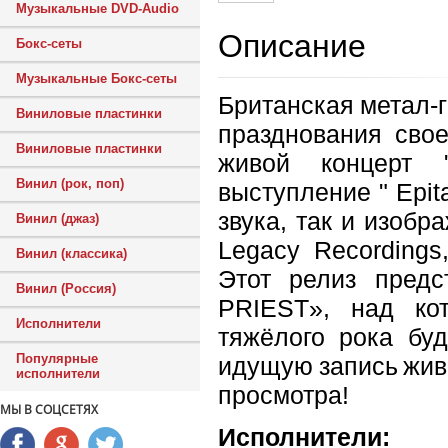
Музыкальные DVD-Audio
Описание
Бокс-сеты
Музыкальные Бокс-сеты
Британская метал-
Виниловые пластинки
празднования свое
Виниловые пластинки
живой концерт "
Винил (рок, поп)
выступление " Epit
звука, так и изобр
Винил (джаз)
Legacy Recordings
Винил (классика)
Этот релиз пред
Винил (Россия)
PRIEST», над ко
Исполнители
тяжёлого рока буд
Популярные
идущую запись живо
исполнители
просмотра!
МЫ В СОЦСЕТЯХ
Исполнители: