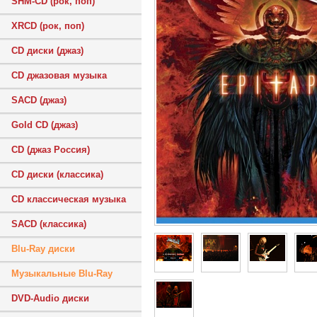
SHM-CD (рок, поп)
XRCD (рок, поп)
CD диски (джаз)
CD джазовая музыка
SACD (джаз)
Gold CD (джаз)
CD (джаз Россия)
CD диски (классика)
CD классическая музыка
SACD (классика)
Blu-Ray диски
Музыкальные Blu-Ray
DVD-Audio диски