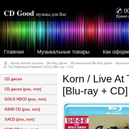
CD Good
0
музыка для Вас
Время 
Главная
Музыкальные товары
Как оформ
–
Архив каталог музыка
–
Blu-Ray диски
–
Музыкальные Blu-Ray диски
–
Музыкал
At The Hollywood Palladium (2012) [Blu-ray + CD]
Korn / Live A
CD диски
[Blu-ray + CD]
CD диски (рок, поп)
GOLD HDCD (рок, поп)
K2HD CD (рок, поп)
SACD (рок, поп)