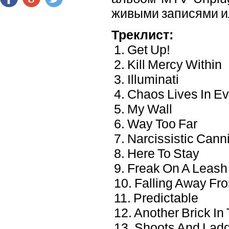
живыми записями и
Треклист:
1. Get Up!
2. Kill Mercy Within
3. Illuminati
4. Chaos Lives In Ev
5. My Wall
6. Way Too Far
7. Narcissistic Cann
8. Here To Stay
9. Freak On A Leash
10. Falling Away Fr
11. Predictable
12. Another Brick In
13. Shoots And Lad