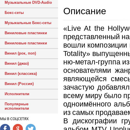
Музыкальные DVD-Audio
Описание
Бокс-сеты
Музыкальные Бокс-сеты
«Live At the Holl
Виниловые пластинки
представленный на 
вошли композиции 
Виниловые пластинки
Totality» выпущенн
Винил (рок, поп)
ню-метал-группа и
Винил (джаз)
основателями жан
Винил (классика)
являющейся смесь
Винил (Россия)
зачастую добавлял
всему миру было п
Исполнители
одноимённого альбо
Популярные
исполнители
из самых продавае
МЫ В СОЦСЕТЯХ
В дискографии гр
альбом MTV Unplug