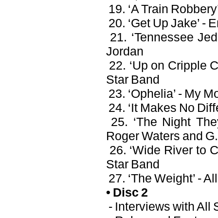
19. ‘A Train Robbery’
20. ‘Get Up Jake’ - E
21. ‘Tennessee Jed’
Jordan
22. ‘Up on Cripple C
Star Band
23. ‘Ophelia’ - My M
24. ‘It Makes No Dif
25. ‘The Night The
Roger Waters and G.
26. ‘Wide River to C
Star Band
27. ‘The Weight’ - All
• Disc 2
- Interviews with All 