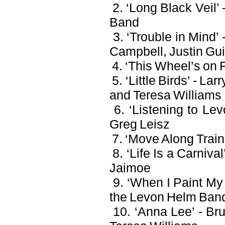
2. ‘Long Black Veil’
Band
3. ‘Trouble in Mind’
Campbell, Justin Gu
4. ‘This Wheel’s on 
5. ‘Little Birds’ - L
and Teresa Williams
6. ‘Listening to Le
Greg Leisz
7. ‘Move Along Train
8. ‘Life Is a Carniv
Jaimoe
9. ‘When I Paint My
the Levon Helm Ban
10. ‘Anna Lee’ - Br