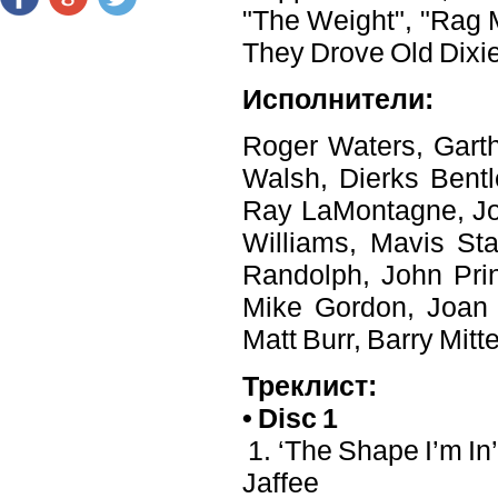
"The Weight", "Rag 
They Drove Old Dixi
Исполнители:
Roger Waters, Gart
Walsh, Dierks Bentl
Ray LaMontagne, Joh
Williams, Mavis Sta
Randolph, John Pri
Mike Gordon, Joan 
Matt Burr, Barry Mitt
Треклист:
• Disc 1
1. ‘The Shape I’m In
Jaffee