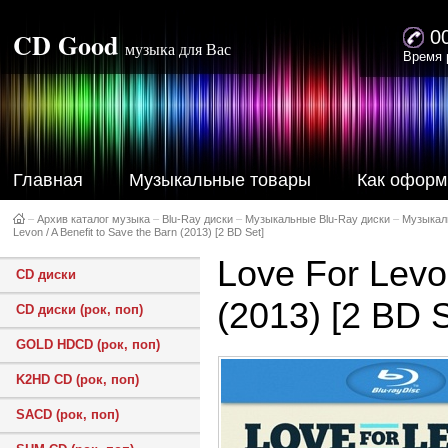
CD Good
0
музыка для Вас
Время 
Главная
Музыкальные товары
Как оформ
–
Архив каталог музыка
–
Blu-Ray диски
–
Музыкальные Blu-Ray диски
–
Музыкал
Levon / A Benefit to Save the Barn (2013) [2 BD Set]
Love For Levon
CD диски
(2013) [2 BD S
CD диски (рок, поп)
GOLD HDCD (рок, поп)
K2HD CD (рок, поп)
SACD (рок, поп)