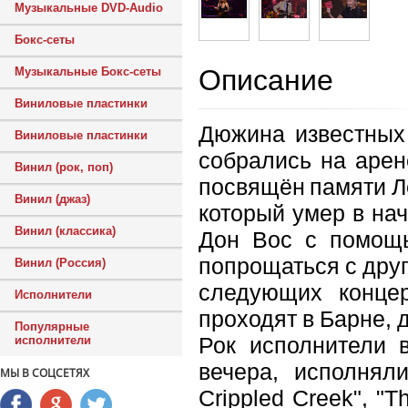
Музыкальные DVD-Audio
Бокс-сеты
Описание
Музыкальные Бокс-сеты
Виниловые пластинки
Дюжина известных 
Виниловые пластинки
собрались на арен
Винил (рок, поп)
посвящён памяти Л
Винил (джаз)
который умер в нач
Винил (классика)
Дон Вос с помощь
попрощаться с друг
Винил (Россия)
следующих конце
Исполнители
проходят в Барне, 
Популярные
Рок исполнители 
исполнители
вечера, исполнял
МЫ В СОЦСЕТЯХ
Crippled Creek", "Th