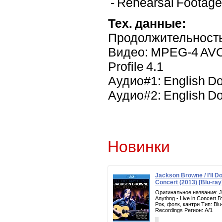
- Rehearsal Footage
Тех. данные:
Продолжительность
Видео: MPEG-4 AVC 1
Profile 4.1
Аудио#1: English Dol
Аудио#2: English Dol
Новинки
Jackson Browne / I'll Do
Concert (2013) [Blu-ray
Оригинальное название: Ja
Anythng - Live in Concert 
Рок, фолк, кантри Тип: Bl
Recordings Регион: A/1