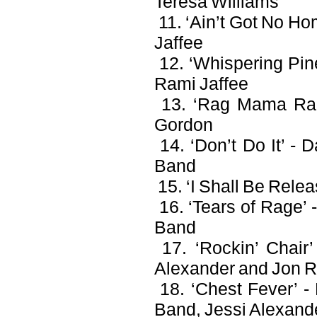
Teresa Williams
11. ‘Ain’t Got No Ho
Jaffee
12. ‘Whispering Pine
Rami Jaffee
13. ‘Rag Mama Rag’
Gordon
14. ‘Don’t Do It’ -
Band
15. ‘I Shall Be Rele
16. ‘Tears of Rage’
Band
17. ‘Rockin’ Chair’
Alexander and Jon R
18. ‘Chest Fever’ -
Band, Jessi Alexand