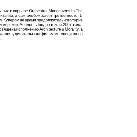
учших в карьере Orchestral Manoeuvres In The
ритании, а сам альбом занял третье место. В
м Купером на время продолжительного турне
ммерсмит Аполон, Лондон в мае 2007 года,
вящена исполнению Architecture & Morality, а
вождался удивительным фильмом, специально
.