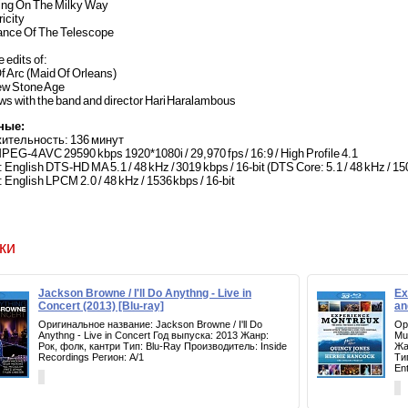
ing On The Milky Way
ricity
nce Of The Telescope
e edits of:
f Arc (Maid Of Orleans)
ew Stone Age
ews with the band and director Hari Haralambous
нные:
ительность: 136 минут
EG-4 AVC 29590 kbps 1920*1080i / 29,970 fps / 16:9 / High Profile 4.1
English DTS-HD MA 5.1 / 48 kHz / 3019 kbps / 16-bit (DTS Core: 5.1 / 48 kHz / 150
English LPCM 2.0 / 48 kHz / 1536 kbps / 16-bit
ки
Jackson Browne / I'll Do Anythng - Live in
Ex
Concert (2013) [Blu-ray]
an
Оригинальное название: Jackson Browne / I'll Do
Ор
Anythng - Live in Concert Год выпуска: 2013 Жанр:
Mu
Рок, фолк, кантри Тип: Blu-Ray Производитель: Inside
Жан
Recordings Регион: A/1
Ти
En