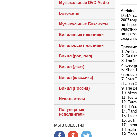
Музыкальные DVD-Audio
Architec
Бокс-сеты
Dark's c
2007 го
Музыкальные Бокс-сеты
по Евро
участник
во врем
Виниловые пластинки
созданны
Виниловые пластинки
Треклис
1. Archit
2. Seala
Винил (рок, поп)
3. The N
4. Georg
Винил (джаз)
5. She’s
6. Souve
Винил (классика)
7. Joan O
8. Joan O
9. The B
Винил (Россия)
10. Mes
11. Tesla
Исполнители
12. Forev
13. If Yo
Популярные
14. Pand
исполнители
15. Talki
16. So In
17. Loco
МЫ В СОЦСЕТЯХ
18. Sail
19. Enol