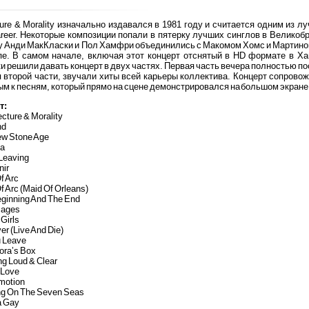
ture & Morality изначально издавался в 1981 году и считается одним из л
areer. Некоторые композиции попали в пятерку лучших синглов в Великоб
ду Анди МакКласки и Пол Хамфри объединились с Макомом Хомс и Мартино
пе. В самом начале, включая этот концерт отснятый в HD формате в Ха
и решили давать концерт в двух частях. Первая часть вечера полностью пос
я второй части, звучали хиты всей карьеры коллектива. Концерт сопро
м к песням, который прямо на сцене демонстрировался на большом экране
т:
ecture & Morality
nd
ew Stone Age
ia
 Leaving
nir
f Arc
f Arc (Maid Of Orleans)
eginning And The End
sages
 Girls
er (Live And Die)
u Leave
ora’s Box
ng Loud & Clear
 Love
motion
ing On The Seven Seas
a Gay