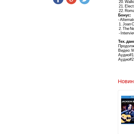
20. Walk
21. Elect
22. Roma
Бонус:
- Alternat
1. Joan O
2. The N
- Intervi
Тех. да
Продолж
Видео: MP
Аудио#1: 
Аудио#2: 
Новин