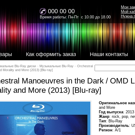
Мои за
000 00 00
Мой ка
Нужна 
Время работы: Пн-Пт с 10.00 до 18.00
вары
Как оформить заказ
Наши контакты
кальные Blu-Ray диски
–
Музыкальные Blu-Ray
–
Orchestral
d Morality and More (2013) [Blu-ray]
estral Manoeuvres in the Dark / OMD Li
lity and More (2013) [Blu-ray]
Оригинальное наз
and More
Год выпуска
: 2013
Жанр
: rock, pop, n
Тип
: Blu-Ray
Производитель
: U
Регион
: A/1