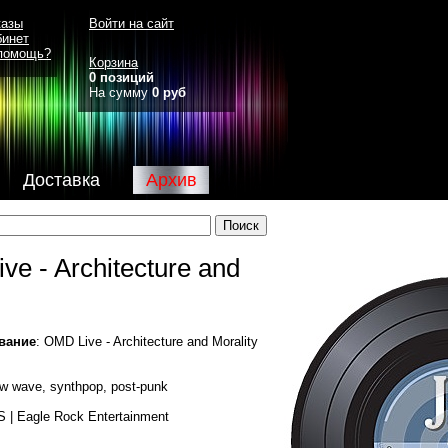
казы
Войти на сайт
бинет
помощь?
Корзина
0 позиций
На сумму
0 руб
Доставка
Архив
ve - Architecture and
вание
: OMD Live - Architecture and Morality
ew wave, synthpop, post-punk
S | Eagle Rock Entertainment