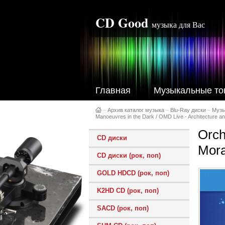
CD Good
музыка для Вас
Главная
Музыкальные то
–
Архив каталог музыка
–
Blu-Ray диски
–
Музы
Manoeuvres in the Dark / OMD Live - Architecture an
Orch
CD диски
Mora
CD диски (рок, поп)
GOLD HDCD (рок, поп)
K2HD CD (рок, поп)
SACD (рок, поп)