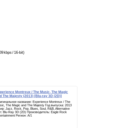
9 kbps / 16-bit)
perience Montreux / The Music, The Magic
d The Majesty (2013) [Blu-ray 3D (2D)]
игинальное название: Experience Montreux / The
sic, The Magic and The Majesty Год выпуска: 2013
р: Jazz, Rock, Pop, Blues, Soul, R&B, Alternative
п: Blu-Ray 3D (2D) Производитель: Eagle Rock
tertainment Регион: A/1