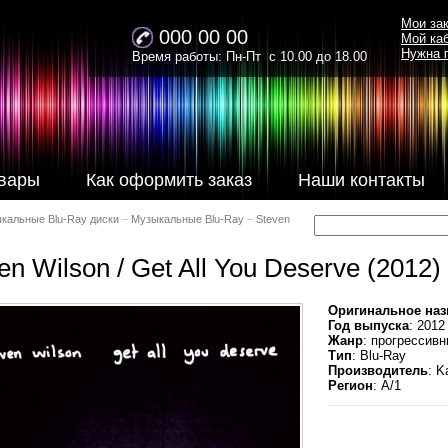
Мои за
000 00 00
Мой ка
Нужна 
Время работы: Пн-Пт с 10.00 до 18.00
вары
Как оформить заказ
Наши контакты
кальные Blu-Ray диски
–
Музыкальные Blu-Ray
–
Steven
en Wilson / Get All You Deserve (2012) 
Оригинальное наз
Год выпуска
: 2012
Жанр
: прогрессив
Тип
: Blu-Ray
Производитель
: K
Регион
: A/1