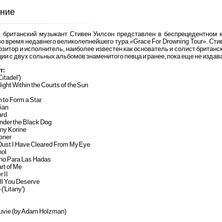
ние
, британский музыкант Стивен Уилсон представлен в беспрецедентном к
о время недавнего великолепнейшего тура «Grace For Drowning Tour». Ст
озитор и исполнитель, наиболее известен как основатель и солист британс
ии с двух сольных альбомов знаменитого певца и ранее, пока еще не издав
т:
Citadel')
light Within the Courts of the Sun
 to Form a Star
ian
ard
nder the Black Dog
ny Korine
oner
Dust I Have Cleared From My Eye
nol
no Para Las Hadas
rt of Me
 II
ll You Deserve
('Litany')
uvie (by Adam Holzman)