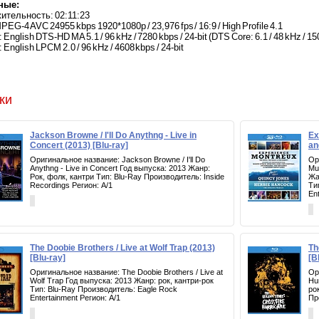
нные:
ительность: 02:11:23
EG-4 AVC 24955 kbps 1920*1080p / 23,976 fps / 16:9 / High Profile 4.1
English DTS-HD MA 5.1 / 96 kHz / 7280 kbps / 24-bit (DTS Core: 6.1 / 48 kHz / 150
English LPCM 2.0 / 96 kHz / 4608 kbps / 24-bit
ки
Jackson Browne / I'll Do Anythng - Live in
Ex
Concert (2013) [Blu-ray]
an
Оригинальное название: Jackson Browne / I'll Do
Ор
Anythng - Live in Concert Год выпуска: 2013 Жанр:
Mu
Рок, фолк, кантри Тип: Blu-Ray Производитель: Inside
Жан
Recordings Регион: A/1
Ти
En
The Doobie Brothers / Live at Wolf Trap (2013)
Th
[Blu-ray]
[B
Оригинальное название: The Doobie Brothers / Live at
Ор
Wolf Trap Год выпуска: 2013 Жанр: рок, кантри-рок
Hu
Тип: Blu-Ray Производитель: Eagle Rock
ро
Entertainment Регион: A/1
Пр