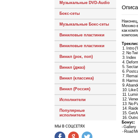
Музыкальные DVD-Audio
Описа
Бокс-сеты
Наконец
Музыкальные Бокс-сеты
Мехико в
как комп
композиц
Виниловые пластинки
Треклис
Виниловые пластинки
1. Intro ('
2. No Twi
Винил (рок, поп)
3. Index
4. Deform
5. Sectar
Винил (джаз)
6. Postc
7. Remai
Винил (классика)
8. Harmo
9. Aband
Винил (Россия)
10. Like 
11. Lumi
12. Vene
Исполнители
13. No Pa
14. Raider
Популярные
15. Get A
исполнители
16. Outro 
Бонус:
МЫ В СОЦСЕТЯХ
- Gallery
- Road M