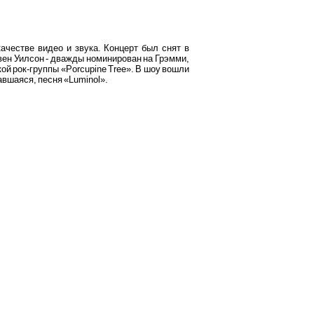
ачестве видео и звука. Концерт был снят в
ивен Уилсон - дважды номинирован на Грэмми,
кой рок-группы «Porcupine Tree». В шоу вошли
авшаяся, песня «Luminol».