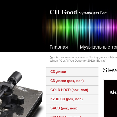
CD Good
музыка для Вас
Главная
Музыкальные то
–
Архив каталог музыка
–
Blu-Ray диски
–
Музы
Wilson / Get All You Deserve (2012) [Blu-ray]
Stev
CD диски
CD диски (рок, поп)
GOLD HDCD (рок, поп)
K2HD CD (рок, поп)
SACD (рок, поп)