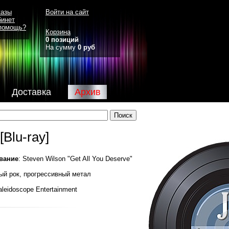
казы
Войти на сайт
бинет
помощь?
Корзина
0 позиций
На сумму
0 руб
Доставка
Архив
[Blu-ray]
вание
: Steven Wilson "Get All You Deserve"
ный рок, прогрессивный метал
aleidoscope Entertainment