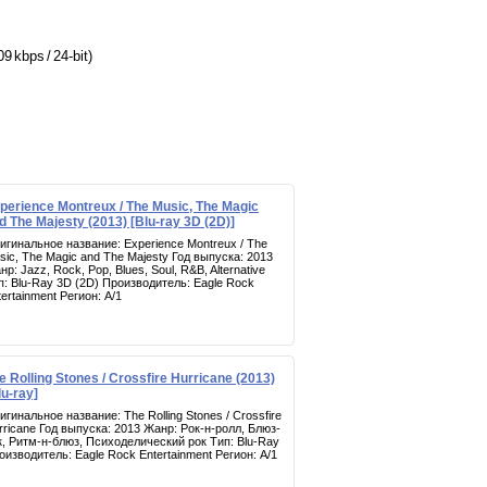
9 kbps / 24-bit)
perience Montreux / The Music, The Magic
d The Majesty (2013) [Blu-ray 3D (2D)]
игинальное название: Experience Montreux / The
sic, The Magic and The Majesty Год выпуска: 2013
р: Jazz, Rock, Pop, Blues, Soul, R&B, Alternative
п: Blu-Ray 3D (2D) Производитель: Eagle Rock
tertainment Регион: A/1
e Rolling Stones / Crossfire Hurricane (2013)
lu-ray]
игинальное название: The Rolling Stones / Crossfire
rricane Год выпуска: 2013 Жанр: Рок-н-ролл, Блюз-
к, Ритм-н-блюз, Психоделический рок Тип: Blu-Ray
оизводитель: Eagle Rock Entertainment Регион: A/1