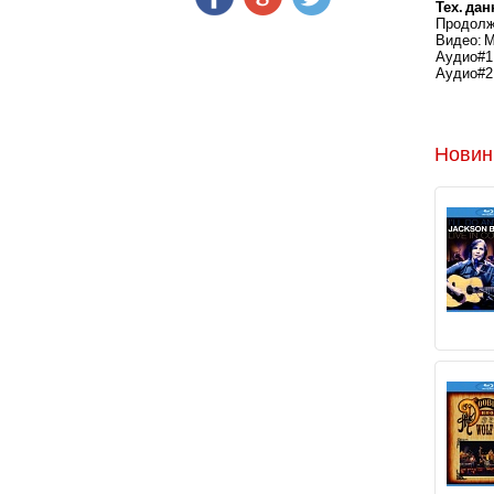
Тех. да
Продолж
Видео: MP
Аудио#1: 
Аудио#2: 
Новин