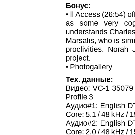
Бонус:
• ll Access (26:54) o
as some very cog
understands Charles'
Marsalis, who is sim
proclivities. Norah
project.
• Photogallery
Тех. данные:
Видео: VC-1 35079 k
Profile 3
Аудио#1: English DT
Core: 5.1 / 48 kHz / 1
Аудио#2: English DT
Core: 2.0 / 48 kHz / 1