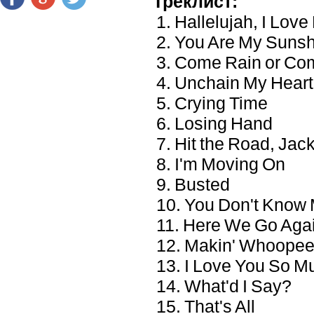
Треклист:
1. Hallelujah, I Love
2. You Are My Suns
3. Come Rain or Co
4. Unchain My Heart
5. Crying Time
6. Losing Hand
7. Hit the Road, Jac
8. I'm Moving On
9. Busted
10. You Don't Know
11. Here We Go Aga
12. Makin' Whoope
13. I Love You So Mu
14. What'd I Say?
15. That's All