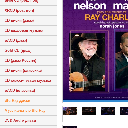
SHM-CD (рок, поп)
XRCD (рок, поп)
CD диски (джаз)
CD джазовая музыка
SACD (джаз)
Gold CD (джаз)
CD (джаз Россия)
CD диски (классика)
CD классическая музыка
SACD (классика)
Blu-Ray диски
Музыкальные Blu-Ray
DVD-Audio диски