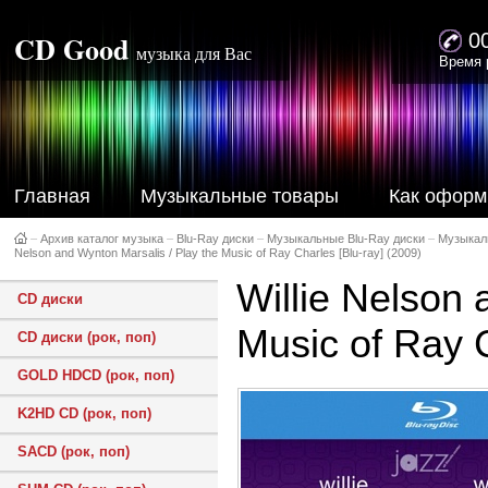
CD Good
0
музыка для Вас
Время 
Главная
Музыкальные товары
Как оформ
–
Архив каталог музыка
–
Blu-Ray диски
–
Музыкальные Blu-Ray диски
–
Музыкал
Nelson and Wynton Marsalis / Play the Music of Ray Charles [Blu-ray] (2009)
Willie Nelson 
CD диски
Music of Ray C
CD диски (рок, поп)
GOLD HDCD (рок, поп)
K2HD CD (рок, поп)
SACD (рок, поп)