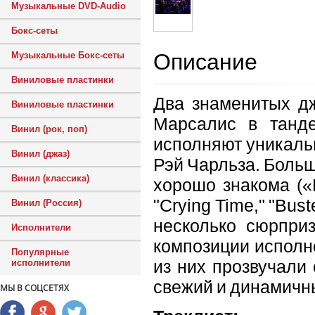
Музыкальные DVD-Audio
Бокс-сеты
Описание
Музыкальные Бокс-сеты
Виниловые пластинки
Два знаменитых д
Виниловые пластинки
Марсалис в танд
Винил (рок, поп)
исполняют уникаль
Винил (джаз)
Рэй Чарльза. Больш
Винил (классика)
хорошо знакома («Ha
"Crying Time," "Bust
Винил (Россия)
несколько сюрприз
Исполнители
композиции исполн
Популярные
из них прозвучали
исполнители
свежий и динамичны
МЫ В СОЦСЕТЯХ