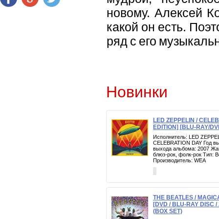
новому. Алексей К
какой он есть. Поэ
ряд с его музыкальн
Новинки
LED ZEPPELIN / CELE
EDITION] [BLU-RAY/DV
Исполнитель: LED ZEPPEL
CELEBRATION DAY Год вып
выхода альбома: 2007 Жан
блюз-рок, фолк-рок Тип:
Производитель: WEA
THE BEATLES / MAGI
[DVD / BLU-RAY DISC / 
(BOX SET)