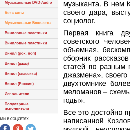
музыканта. В нем 
Музыкальные DVD-Audio
своего дара, выст
Бокс-сеты
социолог.
Музыкальные Бокс-сеты
Первая книга дву
Виниловые пластинки
советского челове
Виниловые пластинки
объемная, бескомп
Винил (рок, поп)
сборник рассказов
Винил (джаз)
статей по разным 
джазмена», своего
Винил (классика)
двухтомнике боле
Винил (Россия)
меломанов – схемы
Исполнители
годы».
Популярные
исполнители
Все это достойно п
МЫ В СОЦСЕТЯХ
написанной Козлов
мудрой, неуспоко