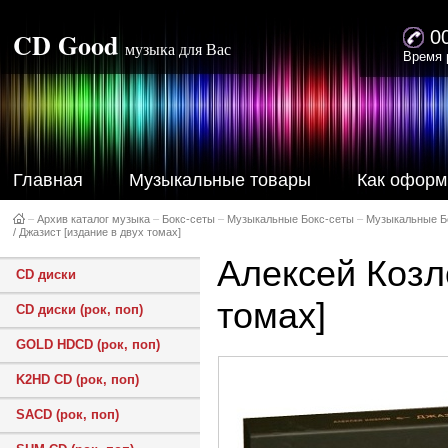
CD Good
0
музыка для Вас
Время 
Главная
Музыкальные товары
Как оформ
–
Архив каталог музыка
–
Бокс-сеты
–
Музыкальные Бокс-сеты
–
Музыкальные Б
/ Джазист [издание в двух томах]
Алексей Козло
CD диски
томах]
CD диски (рок, поп)
GOLD HDCD (рок, поп)
K2HD CD (рок, поп)
SACD (рок, поп)