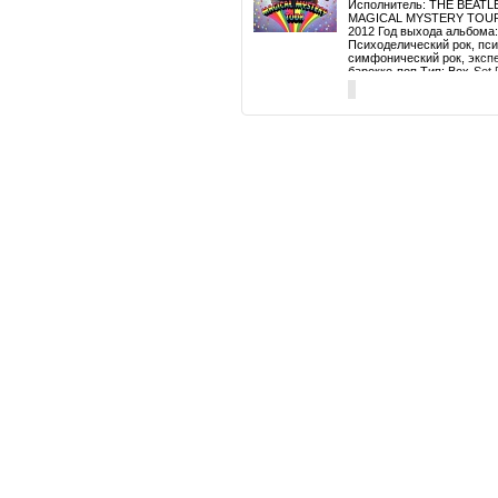
Исполнитель: THE BEATLE
MAGICAL MYSTERY TOUR Г
2012 Год выхода альбома:
Психоделический рок, пси
симфонический рок, эксп
барокко-поп Тип: Box-Set 
45rpm 7" VINYL EPs Произ