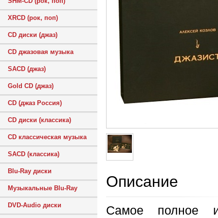
SHM-CD (рок, поп)
XRCD (рок, поп)
CD диски (джаз)
CD джазовая музыка
SACD (джаз)
Gold CD (джаз)
CD (джаз Россия)
CD диски (классика)
CD классическая музыка
SACD (классика)
Blu-Ray диски
Описание
Музыкальные Blu-Ray
DVD-Audio диски
Самое полное и