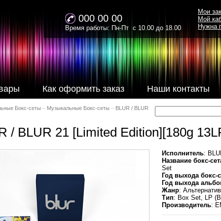
Мои за
000 00 00
Мой ка
Нужна 
Время работы: Пн-Пт с 10.00 до 18.00
вары
Как оформить заказ
Наши контакты
ьные Бокс-сеты
–
Музыкальные Бокс-сеты
–
BLUR / BLUR
 / BLUR 21 [Limited Edition][180g 13L
Исполнитель
: BLU
Название бокс-сет
Set
Год выхода бокс-с
Год выхода альб
Жанр
: Альтернатив
Тип
: Box Set, LP (
Производитель
: E