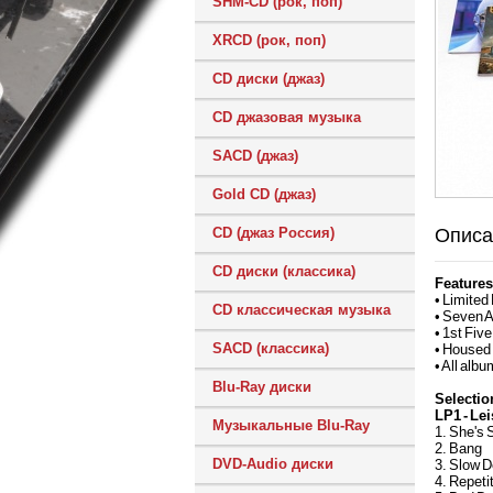
SHM-CD (рок, поп)
XRCD (рок, поп)
CD диски (джаз)
CD джазовая музыка
SACD (джаз)
Gold CD (джаз)
Описа
CD (джаз Россия)
CD диски (классика)
Features
• Limited
CD классическая музыка
• Seven A
• 1st Fiv
SACD (классика)
• Housed 
• All alb
Blu-Ray диски
Selectio
LP1 - Lei
Музыкальные Blu-Ray
1. She's 
2. Bang
DVD-Audio диски
3. Slow 
4. Repeti