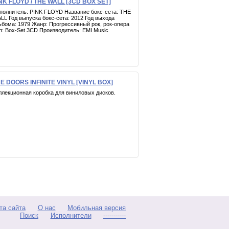
NK FLOYD / THE WALL [3CD BOX SET]
полнитель: PINK FLOYD Название бокс-сета: THE
LL Год выпуска бокс-сета: 2012 Год выхода
ьбома: 1979 Жанр: Прогрессивный рок, рок-опера
п: Box-Set 3CD Производитель: EMI Music
E DOORS INFINITE VINYL [VINYL BOX]
ллекционная коробка для виниловых дисков.
та сайта
О нас
Мобильная версия
Поиск
Исполнители
-----------