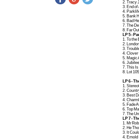
2. Tracy
3. End of
4. Parklif
5. Bank H
6. Bad H
7. The De
8. Far Ou
LP 5 - Par
1. To the
2. Londo
3. Troubl
4. Clover
5. Magic
6. Jubile
7. This Is
8. Lot 10
LP 6 - Th
1. Stere
2. Count
3. Best 
4. Charm
5. Fade 
6. Top M
7. The Un
LP 7 - Th
1. Mr Ro
2. He Tho
3. It Cou
4. Ernol