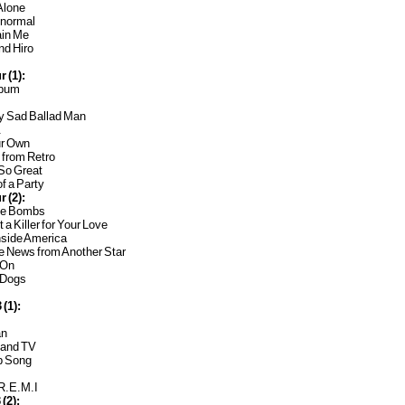
Alone
bnormal
ain Me
nd Hiro
r (1):
ebum
ry Sad Ballad Man
.
ur Own
 from Retro
 So Great
of a Party
r (2):
se Bombs
t a Killer for Your Love
nside America
e News from Another Star
 On
 Dogs
 (1):
an
 and TV
p Song
.R.E.M.I
 (2):