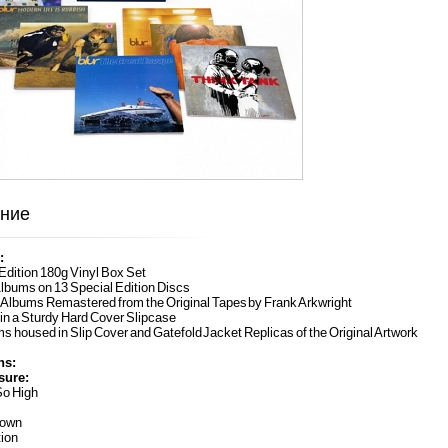
ние
:
 Edition 180g Vinyl Box Set
lbums on 13 Special Edition Discs
e Albums Remastered from the Original Tapes by Frank Arkwright
in a Sturdy Hard Cover Slipcase
ums housed in Slip Cover and Gatefold Jacket Replicas of the Original Artwork
ns:
sure:
So High
Down
tion