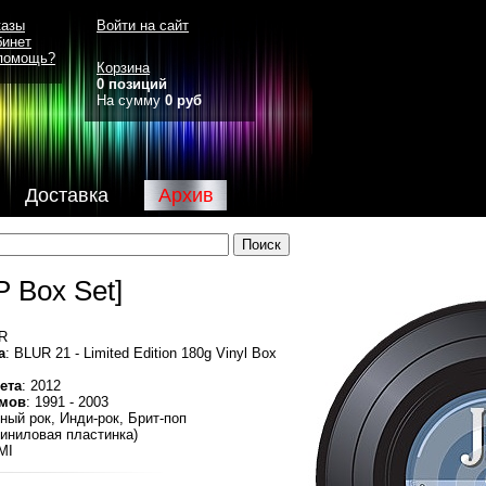
казы
Войти на сайт
бинет
помощь?
Корзина
0 позиций
На сумму
0 руб
Доставка
Архив
P Box Set]
R
а
: BLUR 21 - Limited Edition 180g Vinyl Box
ета
: 2012
омов
: 1991 - 2003
ный рок, Инди-рок, Брит-поп
Виниловая пластинка)
MI