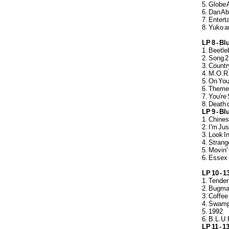
5. Globe 
6. Dan A
7. Entert
8. Yuko a
LP 8 - Blu
1. Beetl
2. Song 2
3. Count
4. M.O.R
5. On Yo
6. Theme
7. You're
8. Death 
LP 9 - Blu
1. Chine
2. I'm Jus
3. Look I
4. Strang
5. Movin'
6. Essex
LP 10 - 13
1. Tender
2. Bugm
3. Coffee
4. Swam
5. 1992
6. B.L.U
LP 11 - 13