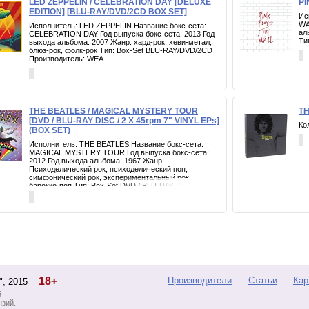
LED ZEPPELIN / CELEBRATION DAY [DELUXE
PI
EDITION] [BLU-RAY/DVD/2CD BOX SET]
Ис
WA
Исполнитель: LED ZEPPELIN Название бокс-сета:
ал
CELEBRATION DAY Год выпуска бокс-сета: 2013 Год
Ти
выхода альбома: 2007 Жанр: хард-рок, хеви-метал,
блюз-рок, фолк-рок Тип: Box-Set BLU-RAY/DVD/2CD
Производитель: WEA
THE BEATLES / MAGICAL MYSTERY TOUR
TH
[DVD / BLU-RAY DISC / 2 X 45rpm 7" VINYL EPs]
Ко
(BOX SET)
Исполнитель: THE BEATLES Название бокс-сета:
MAGICAL MYSTERY TOUR Год выпуска бокс-сета:
2012 Год выхода альбома: 1967 Жанр:
Психоделический рок, психоделический поп,
симфонический рок, экспериментальный рок,
барокко-поп Тип: Box-Set DVD / BLU-RAY DISC / 2 X
45rpm 7" VINYL EPs Производитель: EMI Music
18+
Производители
Статьи
Кар
d", 2015
й
нзий.