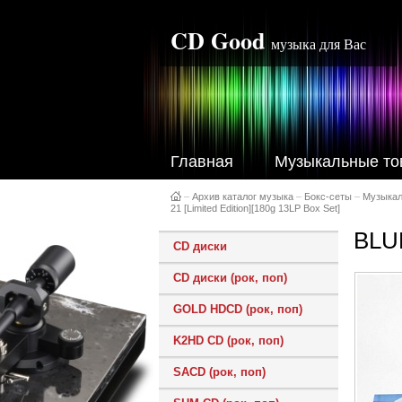
CD Good
музыка для Вас
Главная
Музыкальные то
–
Архив каталог музыка
–
Бокс-сеты
–
Музыкал
21 [Limited Edition][180g 13LP Box Set]
BLUR
CD диски
CD диски (рок, поп)
GOLD HDCD (рок, поп)
K2HD CD (рок, поп)
SACD (рок, поп)