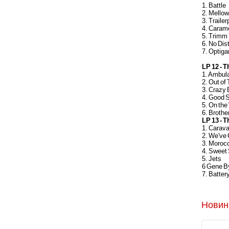
1. Battle
2. Mello
3. Trailer
4. Caram
5. Trimm
6. No Dis
7. Optiga
LP 12 - T
1. Ambul
2. Out of
3. Crazy 
4. Good 
5. On the
6. Brothe
LP 13 - T
1. Carav
2. We've 
3. Moroc
4. Sweet
5. Jets
6 Gene B
7. Batter
Новин