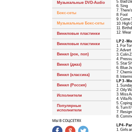
5. Bad D
Музыкальные DVD-Audio
6. Sing
7. There'
Бокс-сеты
8. Fool
9. Come 
Музыкальные Бокс-сеты
10. High 
11. Birth
12. Wear
Виниловые пластинки
LP 2 - Mo
Виниловые пластинки
1. For T
2. Advert
Винил (рок, поп)
3. Colin Z
4. Pressu
5. Star 
Винил (джаз)
6. Blue J
7. Chemi
Винил (классика)
8. Interm
LP 3 - Mo
Винил (Россия)
1. Sunda
2. Oily W
3. Miss 
Исполнители
4. Villa R
5. Coping
Популярные
6. Turn It
исполнители
7. Resig
8. Comme
МЫ В СОЦСЕТЯХ
LP4 - Park
1. Girls 