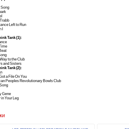
w Song
park
el
 Trabb
tance Left to Run
n I
hink Tank (1):
ance
 Time
Beat
Song
 Way to the Club
rs and Sisters
hink Tank (2):
an
Got a File On You
can Peoples Revolutionary Bowls Club
 Song
y Gene
y in Your Leg
ки