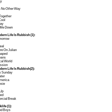
ay
s No Other Way
Together
Cool
day
 Me Down
dern Life Is Rubbish (1):
omorrow
eal
re On Julian
Shaped
eans
cal World
ission
dern Life Is Rubbish(2):
y Sunday
ater
America
osie
 Up
ned
rcial Break
life (1):
and Boys