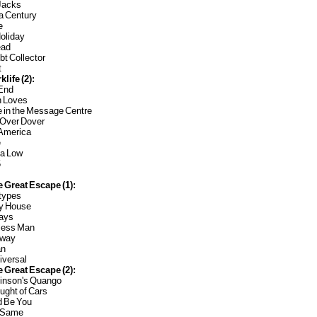
 Jacks
 a Century
e
oliday
ead
bt Collector
t
klife (2):
 End
n Loves
e in the Message Centre
 Over Dover
 America
e
 a Low
5
e Great Escape (1):
otypes
ry House
Days
less Man
Away
an
iversal
e Great Escape (2):
binson's Quango
ught of Cars
ld Be You
d Same