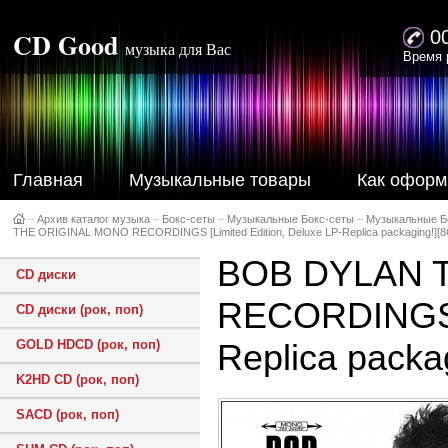
CD Good
0
музыка для Вас
Время 
Главная
Музыкальные товары
Как оформ
–
Архив каталог музыка
–
Бокс-сеты
–
Музыкальные Бокс-сеты
–
Музыкальные Б
THE ORIGINAL MONO RECORDINGS [Limited Edition, Deluxe LP-Replica packaging!][
BOB DYLAN 
CD диски
RECORDINGS [
CD диски (рок, поп)
GOLD HDCD (рок, поп)
Replica pack
K2HD CD (рок, поп)
SACD (рок, поп)