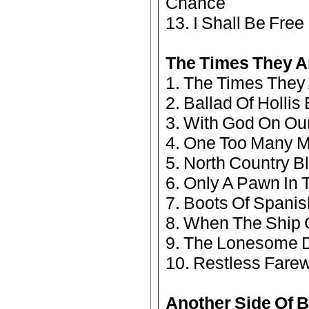
Chance
13. I Shall Be Free
The Times They A
1. The Times They
2. Ballad Of Hollis
3. With God On Ou
4. One Too Many 
5. North Country B
6. Only A Pawn In
7. Boots Of Spanis
8. When The Ship
9. The Lonesome De
10. Restless Farew
Another Side Of B