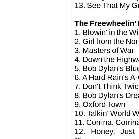
13. See That My G
The Freewheelin’
1. Blowin' in the W
2. Girl from the No
3. Masters of War
4. Down the Highw
5. Bob Dylan's Blu
6. A Hard Rain's A
7. Don't Think Twice
8. Bob Dylan's Dr
9. Oxford Town
10. Talkin' World W
11. Corrina, Corrin
12. Honey, Jus