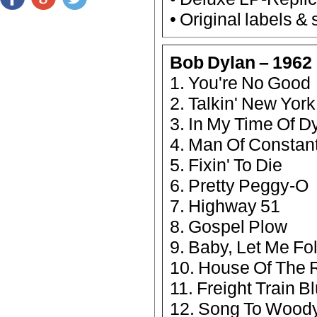
• Original labels &
Bob Dylan – 1962
1. You're No Good
2. Talkin' New York
3. In My Time Of Dy
4. Man Of Constan
5. Fixin' To Die
6. Pretty Peggy-O
7. Highway 51
8. Gospel Plow
9. Baby, Let Me F
10. House Of The R
11. Freight Train B
12. Song To Wood