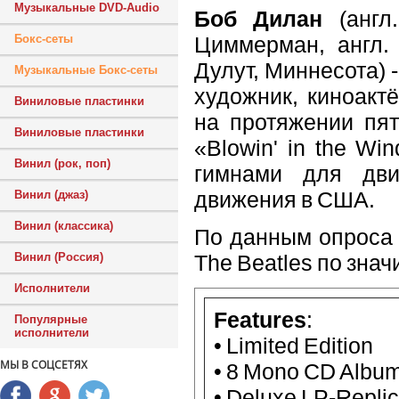
Музыкальные DVD-Audio
Боб Дилан
(англ
Циммерман, англ. 
Бокс-сеты
Дулут, Миннесота) 
Музыкальные Бокс-сеты
художник, киноакт
Виниловые пластинки
на протяжении пят
Виниловые пластинки
«Blowin' in the Wi
Винил (рок, поп)
гимнами для дви
движения в США.
Винил (джаз)
Винил (классика)
По данным опроса 
The Beatles по зна
Винил (Россия)
Исполнители
Features
:
Популярные
исполнители
• Limited Edition
МЫ В СОЦСЕТЯХ
• 8 Mono CD Albu
• Deluxe LP-Replic