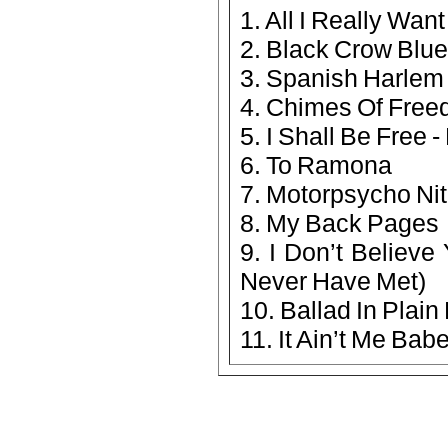
1. All I Really Wan
2. Black Crow Blu
3. Spanish Harlem 
4. Chimes Of Fre
5. I Shall Be Free -
6. To Ramona
7. Motorpsycho Ni
8. My Back Pages
9. I Don’t Believ
Never Have Met)
10. Ballad In Plain
11. It Ain’t Me Bab