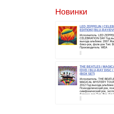
Новинки
LED ZEPPELIN / CELE
EDITION] [BLU-RAY/DV
Исполнитель: LED ZEPPEL
CELEBRATION DAY Год вып
выхода альбома: 2007 Жан
блюз-рок, фолк-рок Тип:
Производитель: WEA
THE BEATLES / MAGI
[DVD / BLU-RAY DISC / 
(BOX SET)
Исполнитель: THE BEATLE
MAGICAL MYSTERY TOUR Г
2012 Год выхода альбома:
Психоделический рок, пси
симфонический рок, эксп
барокко-поп Тип: Box-Set 
45rpm 7" VINYL EPs Произ