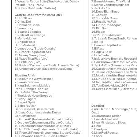
9. Weather Report Suite (Studio Acoustic Demo)
7. Been All Around This World
Prelude, Part 1, Part 2
8. Monkey and the Engineer
10. China Doll (Studio Outtake)
9. Jack-A-Roe
10. Deep Elem Blues
Grateful Dead from the Mars Hotel
11. Cassidy
1. U.S. Blues
12. To Lay Me Down
2. China Doll
13. Rosalie McFall
3. Unbroken Chain
14. On the Road Again
4. Loose Lucy
15. Bird Song
5. Scarlet Begonias
16. Ripple
6. Pride of Cucamonga
Disc 2 - Bonus Material:
7. Money Money
1. To Lay Me Down (Studio Rehear
8. Ship of Fools
2. Iko Iko
Bonus Material:
3. Heaven Help the Fool
9. Loose Lucy (Studio Outtake)
4. El Paso
10. Scarlet Begonias (Live)
5. Sage & Spirit
11. Money Money (Live)
6. Little Sadie
12. Wave That Flag (Live)
7. It Must Have Been the Roses (Al
13. Let It Rock (Live)
8. Dark Hollow (Alternate Live Vers
14. Pride of Cucamonga (Studio Acoustic Demo)
9. Jack-A-Roe (Alternate Live Vers
15. Unbroken Chain (Studio Acoustic Demo)
10. Cassidy (Alternate Live Versio
11. China Doll (Alternate Live Vers
Blues for Allah
12. Monkey and the Engineer (Alte
1. Help On the Way / Slipknot!
13. Oh Babe It Ain't No Lie (Alterna
2. Franklin's Tower
14. Ripple (Alternate Live Version)
3. King Solomon's Marbles
15. Tom Dooley (Live, 1978)
Part 1 -Stronger Than Dirt
16. Deep Elem Blues ((Alternate L
Part 2 - Milkin' The Turkey
4. The Music Never Stopped
5. Crazy Fingers
6. Sage & Spirit
7. Blues for Allah
Dead Set
Sand Castles & Glass Camels
(Live Electric Recordings, 1980
Unusual Occurrences in the Desert
Disc 1
Bonus Material:
1. Samson and Delilah
8. Groove #1 (Instrumental Studio Outtake)
2. Friend of the Devil
9. Groove #2 (Instrumental Studio Outtake)
3. New Minglewood Blues
10. Distorto (Instrumental Studio Outtake)
4. Deal
11. A to E Flat Jam (Instrumental Studio Outtake)
5. Candyman
12. Proto 18 Proper (Instrumental Studio Outtake)
6. Little Red Rooster
13. Hollywood Cantata (Studio Outtake)
7. Loser