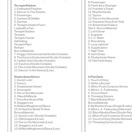
8. Passenger
Terrapin Station
9. Feel Like a Stranger
1. Estimated Prophet
10. Franklin's Tower
2. Dancin' In The Streets
11. Rhythm Devils
3. Passenger
12. Space
4. Samson & Delilah
13. Fire on the Mountain
5. Sunrise
14. Greatest Story Ever Told
6. Terrapin Station Part 1:
15. Brokedown Palace
Lady with a Fan
Disc 2 - Bonus Material:
Terrapin Station
1. Let It Grow
Terrapin
2. Sugaree
Terrapin Transit
3. C.C. Rider
At A Siding
4. Row Jimmy
Terrapin Flyer
5. Lazy Lightnin'
Refrain
6. Supplication
Bonus Material:
7. High Time
7. Peggy-O (Instrumental Studio Outtake)
8. Jack Straw
8. The Ascent (Instrumental Studio Outtake)
9. Shakedown Street
9. Catfish John (Studio Outtake)
10. Not Fade Away
10. Equinox (Studio Outtake)
11. Fire on the Mountain (Studio Outtake)
12. Dancin' In the Streets (Live)
Shakedown Street
In The Dark
1. Good Lovin'
1. Touch of Grey
2. France
2. Hell in a Bucket
3. Shakedown Street
3. When Push Comes to Shove
4. Serengetti
4. West L.A. Fadeaway
5. Fire on the Mountain
5. Tons of Steel
6. I Need A Miracle
6. Throwing Stones
7. From the Heart of Me
7. Black Muddy River
8. Stagger Lee
Bonus Material:
9. All New Minglewood Blues
8. My Brother Esau (Single B-side)
10. If I Had the World To Give
9. West L.A. Fadeaway (Alternate
Bonus Material:
10. Black Muddy River (Studio Re
11. Good Lovin' (Studio Outtake)
11. When Push Comes to Shove (S
12. Ollin Arageed (Live)
12. Touch of Grey (Studio Rehears
13. Fire on the Mountain (Live)
13. Throwing Stones (Live)
14. Stagger Lee (Live)
15. All New Minglewood Blues (Live)