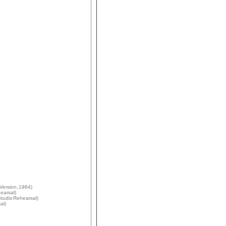
 Version, 1984)
hearsal)
tudio Rehearsal)
al)