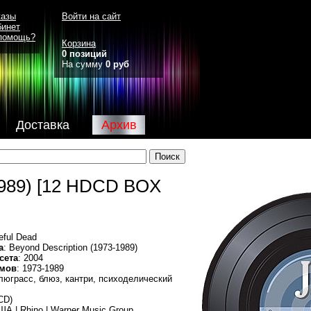
казы
Войти на сайт
бинет
помощь?
Корзина
0 позиций
На сумму
0 руб
Доставка
Архив
-1989) [12 HDCD BOX
teful Dead
а
: Beyond Description (1973-1989)
сета
: 2004
омов
: 1973-1989
блюграсс, блюз, кантри, психоделический
CD)
ША | Rhino | Warner Music Group