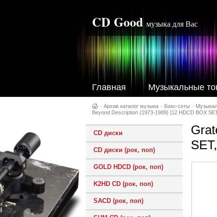
CD Good
музыка для Вас
Главная
Музыкальные то
–
Архив каталог музыка
–
Бокс-сеты
–
Музыкал
Beyond Description (1973-1989) [12 HDCD BOX SET
Grat
CD диски
SET,
CD диски (рок, поп)
GOLD HDCD (рок, поп)
K2HD CD (рок, поп)
SACD (рок, поп)