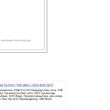
otta Shakin' Goin' On) (Live)
NK FLOYD / THE WALL [3CD BOX SET]
полнитель: PINK FLOYD Название бокс-сета: THE
LL Год выпуска бокс-сета: 2012 Год выхода
ьбома: 1979 Жанр: Прогрессивный рок, рок-опера
п: Box-Set 3CD Производитель: EMI Music