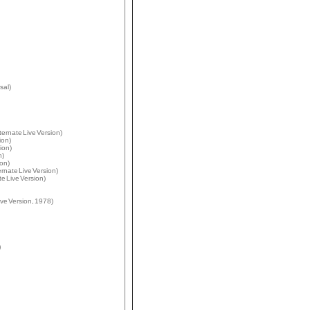
sal)
ternate Live Version)
ion)
ion)
n)
ion)
rnate Live Version)
te Live Version)
ive Version, 1978)
)