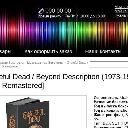
Мои за
000 00 00
Мой ка
Нужна 
Время работы: Пн-Пт с 10.00 до 18.00
вары
Как оформить заказ
Наши контакты
ьные Бокс-сеты
–
Музыкальные Бокс-сеты
–
Grateful Dead /
, Remastered]
eful Dead / Beyond Description (1973
 Remastered]
Исполнитель
: Gra
Название бокс-сет
Год выпуска бокс-
Год выхода альб
Жанр
: рок, фолк, 
рок
Тип
: BOX SET (HD
Производитель
: С