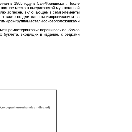
нная в 1965 году в Сан-Франциско . После
а важное место в американской музыкальной
стилю их песен, включающем в себя элементы
л, а также по длительным импровизациям на
другими рок-группами стали основоположниками
ые и ремастеринговые версии всех альбомов
х буклета, входящих в издание, с редкими
0, except where otherwise indicated)