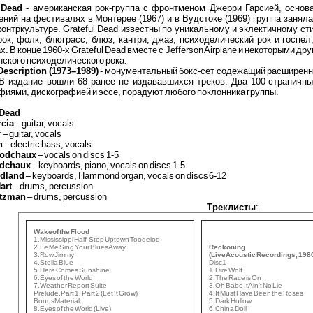
 Dead
- американская рок-группа с фронтменом Джерри Гарсией, основа
ний на фестивалях в Монтерее (1967) и в Вудстоке (1969) группа занял
контркультуре. Grateful Dead известны по уникальному и эклектичному 
рок, фолк, блюграсс, блюз, кантри, джаз, психоделический рок и госпе
х. В конце 1960-х Grateful Dead вместе с Jefferson Airplane и некоторыми 
ского психоделического рока.
escription (1973–1989)
- монументальный бокс-сет содежащий расширенн
 В издание вошли 68 ранее не издававшихся треков. Два 100-страничны
иями, дискографией и эссе, порадуют любого поклонника группы.
 Dead
rcia
– guitar, vocals
r
– guitar, vocals
h
– electric bass, vocals
odchaux
– vocals on discs 1-5
odchaux
– keyboards, piano, vocals on discs 1-5
ydland
– keyboards, Hammond organ, vocals on discs 6-12
art
– drums, percussion
utzman
– drums, percussion
Треклисты
:
Wake of the Flood
1. Mississippi Half-Step Uptown Toodeloo
2. Le Me Sing Your Blues Away
Reckoning
3. Row Jimmy
(Live Acoustic Recordings, 198
4. Stella Blue
Disc 1
5. Here Comes Sunshine
1. Dire Wolf
6. Eyes of the World
2. The Race is On
7. Weather Report Suite
3. Oh Babe It Ain't No Lie
Prelude, Part 1, Part 2 (Let It Grow)
4. It Must Have Been the Roses
Bonus Material:
5. Dark Hollow
8. Eyes of the World (Live)
6. China Doll