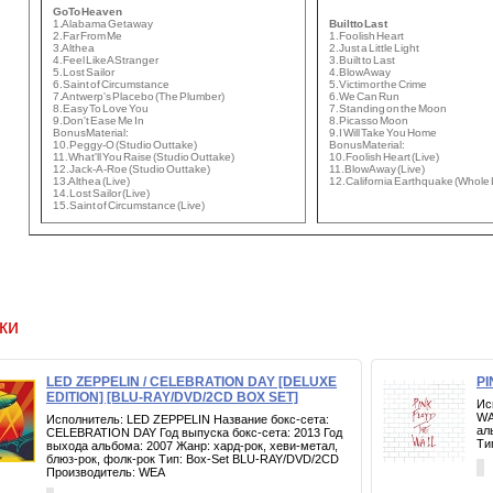
Go To Heaven
1. Alabama Getaway
Built to Last
2. Far From Me
1. Foolish Heart
3. Althea
2. Just a Little Light
4. Feel Like A Stranger
3. Built to Last
5. Lost Sailor
4. Blow Away
6. Saint of Circumstance
5. Victim or the Crime
7. Antwerp's Placebo (The Plumber)
6. We Can Run
8. Easy To Love You
7. Standing on the Moon
9. Don't Ease Me In
8. Picasso Moon
Bonus Material:
9. I Will Take You Home
10. Peggy-O (Studio Outtake)
Bonus Material:
11. What'll You Raise (Studio Outtake)
10. Foolish Heart (Live)
12. Jack-A-Roe (Studio Outtake)
11. Blow Away (Live)
13. Althea (Live)
12. California Earthquake (Whole L
14. Lost Sailor (Live)
15. Saint of Circumstance (Live)
ки
LED ZEPPELIN / CELEBRATION DAY [DELUXE
PI
EDITION] [BLU-RAY/DVD/2CD BOX SET]
Ис
WA
Исполнитель: LED ZEPPELIN Название бокс-сета:
ал
CELEBRATION DAY Год выпуска бокс-сета: 2013 Год
Ти
выхода альбома: 2007 Жанр: хард-рок, хеви-метал,
блюз-рок, фолк-рок Тип: Box-Set BLU-RAY/DVD/2CD
Производитель: WEA