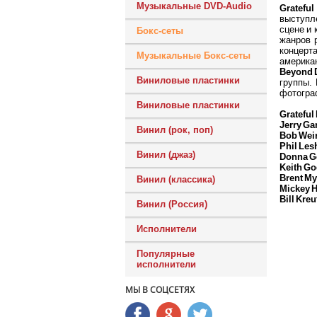
Музыкальные DVD-Audio
Grateful
выступле
сцене и 
Бокс-сеты
жанров 
концерта
Музыкальные Бокс-сеты
американ
Beyond D
Виниловые пластинки
группы.
фотограф
Виниловые пластинки
Grateful
Jerry Ga
Винил (рок, поп)
Bob Wei
Phil Les
Винил (джаз)
Donna G
Keith G
Brent M
Винил (классика)
Mickey H
Bill Kre
Винил (Россия)
Исполнители
Популярные
исполнители
МЫ В СОЦСЕТЯХ