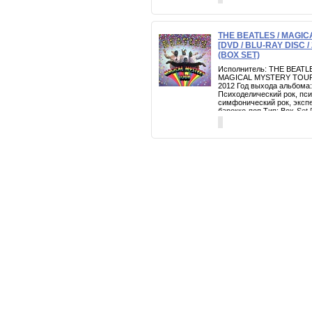
THE BEATLES / MAGI
[DVD / BLU-RAY DISC / 
(BOX SET)
Исполнитель: THE BEATLE
MAGICAL MYSTERY TOUR Г
2012 Год выхода альбома:
Психоделический рок, пси
симфонический рок, эксп
барокко-поп Тип: Box-Set 
45rpm 7" VINYL EPs Произ