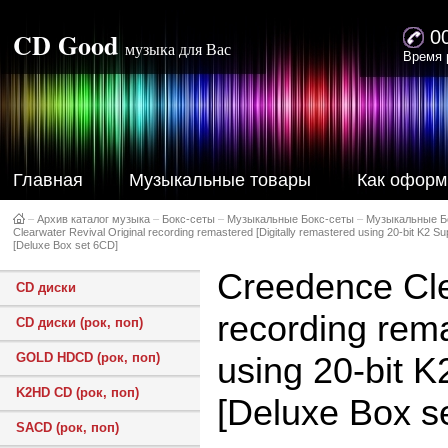
CD Good
0
музыка для Вас
Время 
Главная
Музыкальные товары
Как оформ
–
Архив каталог музыка
–
Бокс-сеты
–
Музыкальные Бокс-сеты
–
Музыкальные Б
Clearwater Revival Original recording remastered [Digitally remastered using 20-bit K2 S
[Deluxe Box set 6CD]
Creedence Cle
CD диски
recording rema
CD диски (рок, поп)
GOLD HDCD (рок, поп)
using 20-bit 
K2HD CD (рок, поп)
[Deluxe Box s
SACD (рок, поп)