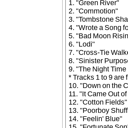
1. "Green River"
2. "Commotion"
3. "Tombstone Sh
4. "Wrote a Song f
5. "Bad Moon Risi
6. "Lodi"
7. "Cross-Tie Walk
8. "Sinister Purpos
9. "The Night Time 
* Tracks 1 to 9 are
10. "Down on the C
11. "It Came Out of
12. "Cotton Fields"
13. "Poorboy Shuff
14. "Feelin' Blue"
15. "Fortunate Son