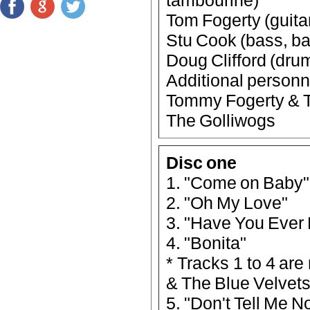
Tom Fogerty (guita
Stu Cook (bass, b
Doug Clifford (dru
Additional personn
Tommy Fogerty & T
The Golliwogs
Disc one
1. "Come on Baby"
2. "Oh My Love"
3. "Have You Ever
4. "Bonita"
* Tracks 1 to 4 ar
& The Blue Velvet
5. "Don't Tell Me N