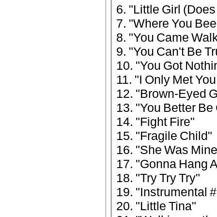
6. "Little Girl (D
7. "Where You Bee
8. "You Came Walk
9. "You Can't Be Tr
10. "You Got Nothi
11. "I Only Met Yo
12. "Brown-Eyed Gi
13. "You Better Be 
14. "Fight Fire"
15. "Fragile Child"
16. "She Was Mine
17. "Gonna Hang 
18. "Try Try Try"
19. "Instrumental #
20. "Little Tina"