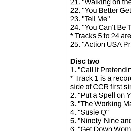
21. "Walking on th
22. "You Better Get
23. "Tell Me"
24. "You Can't Be 
* Tracks 5 to 24 ar
25. "Action USA P
Disc two
1. "Call It Pretendi
* Track 1 is a reco
side of CCR first s
2. "Put a Spell on 
3. "The Working M
4. "Susie Q"
5. "Ninety-Nine and
6. "Get Down Wom