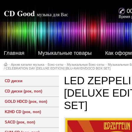
CD Good
0
музыка для Вас
Время 
Главная
Музыкальные товары
Как оформ
–
Архив каталог музыка
–
Бокс-сеты
–
Музыкальные Бокс-сеты
–
Музыкальные Б
/ CELEBRATION DAY [DELUXE EDITION] [BLU-RAY/DVD/2CD BOX SET]
LED ZEPPELI
CD диски
[DELUXE EDI
CD диски (рок, поп)
GOLD HDCD (рок, поп)
SET]
K2HD CD (рок, поп)
SACD (рок, поп)