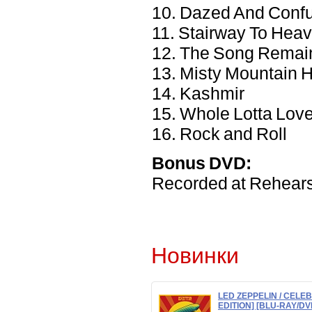
10. Dazed And Conf
11. Stairway To Hea
12. The Song Rema
13. Misty Mountain 
14. Kashmir
15. Whole Lotta Lov
16. Rock and Roll
Bonus DVD:
Recorded at Rehears
Новинки
LED ZEPPELIN / CELE
EDITION] [BLU-RAY/DV