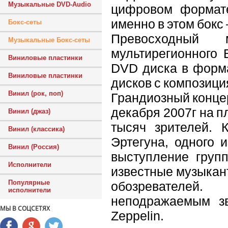
Музыкальные DVD-Audio
цифровом формате
именно в этом бокс 
Бокс-сеты
Превосходный 
Музыкальные Бокс-сеты
мультирегионного 
Виниловые пластинки
DVD диска в форм
Виниловые пластинки
дисков с композици
Винил (рок, поп)
Грандиозный концер
декабря 2007г на п
Винил (джаз)
тысяч зрителей. 
Винил (классика)
Эртегуна, одного и
Винил (Россия)
выступление групп
Исполнители
известные музыкан
Популярные
обозревателей
исполнители
неподражаемым зв
МЫ В СОЦСЕТЯХ
Zeppelin.