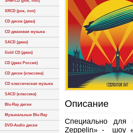
SHM-CD (рок, поп)
XRCD (рок, поп)
CD диски (джаз)
CD джазовая музыка
SACD (джаз)
Gold CD (джаз)
CD (джаз Россия)
CD диски (классика)
CD классическая музыка
SACD (классика)
Описание
Blu-Ray диски
Музыкальные Blu-Ray
Специально для 
DVD-Audio диски
Zeppelin» - шоу «