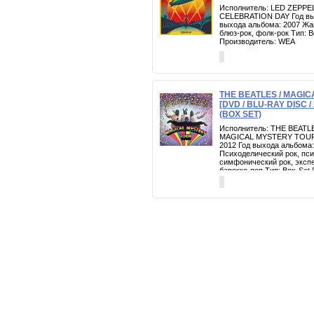
Исполнитель: LED ZEPPEL
CELEBRATION DAY Год вып
выхода альбома: 2007 Жан
блюз-рок, фолк-рок Тип:
Производитель: WEA
THE BEATLES / MAGI
[DVD / BLU-RAY DISC / 
(BOX SET)
Исполнитель: THE BEATLE
MAGICAL MYSTERY TOUR Г
2012 Год выхода альбома:
Психоделический рок, пси
симфонический рок, эксп
барокко-поп Тип: Box-Set 
45rpm 7" VINYL EPs Произ