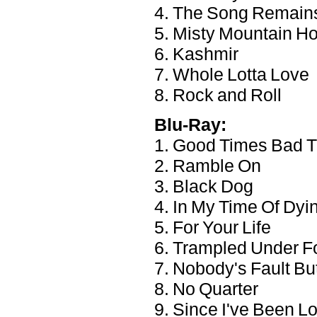
4. The Song Remain
5. Misty Mountain H
6. Kashmir
7. Whole Lotta Love
8. Rock and Roll
Blu-Ray:
1. Good Times Bad 
2. Ramble On
3. Black Dog
4. In My Time Of Dyi
5. For Your Life
6. Trampled Under F
7. Nobody's Fault Bu
8. No Quarter
9. Since I've Been L