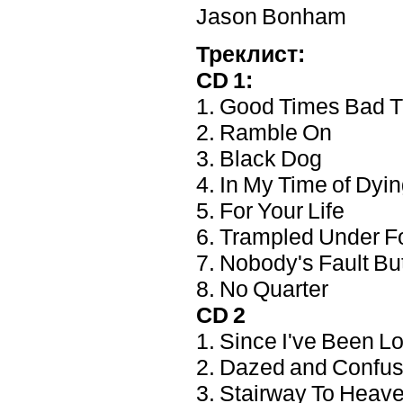
Jason Bonham
Треклист:
CD 1:
1. Good Times Bad 
2. Ramble On
3. Black Dog
4. In My Time of Dyi
5. For Your Life
6. Trampled Under F
7. Nobody's Fault Bu
8. No Quarter
CD 2
1. Since I've Been L
2. Dazed and Confu
3. Stairway To Heav