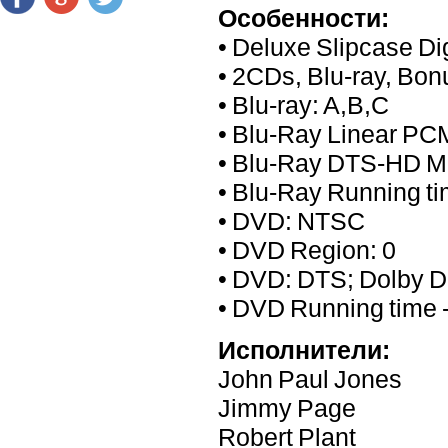
Особенности:
• Deluxe Slipcase Di
• 2CDs, Blu-ray, Bo
• Blu-ray: A,B,C
• Blu-Ray Linear PC
• Blu-Ray DTS-HD Ma
• Blu-Ray Running ti
• DVD: NTSC
• DVD Region: 0
• DVD: DTS; Dolby Di
• DVD Running time -
Исполнители:
John Paul Jones
Jimmy Page
Robert Plant