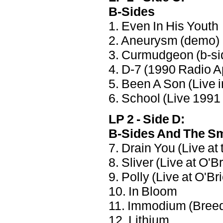
B-Sides
1. Even In His Youth
2. Aneurysm (demo)
3. Curmudgeon (b-si
4. D-7 (1990 Radio A
5. Been A Son (Live i
6. School (Live 1991 
LP 2 - Side D:
B-Sides And The Sm
7. Drain You (Live at
8. Sliver (Live at O'
9. Polly (Live at O'B
10. In Bloom
11. Immodium (Bree
12. Lithium