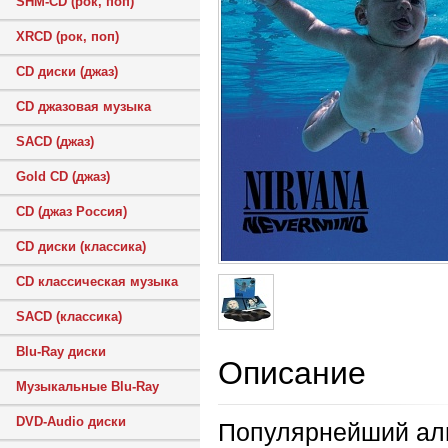
SHM-CD (рок, поп)
XRCD (рок, поп)
CD диски (джаз)
CD джазовая музыка
SACD (джаз)
Gold CD (джаз)
CD (джаз Россия)
CD диски (классика)
CD классическая музыка
SACD (классика)
Blu-Ray диски
Описание
Музыкальные Blu-Ray
DVD-Audio диски
Популярнейший аль