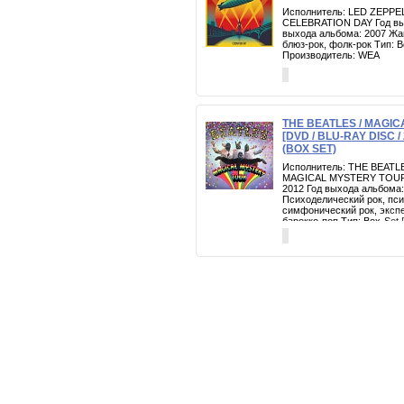
Исполнитель: LED ZEPPEL
CELEBRATION DAY Год вып
выхода альбома: 2007 Жан
блюз-рок, фолк-рок Тип:
Производитель: WEA
THE BEATLES / MAGI
[DVD / BLU-RAY DISC / 
(BOX SET)
Исполнитель: THE BEATLE
MAGICAL MYSTERY TOUR Г
2012 Год выхода альбома:
Психоделический рок, пси
симфонический рок, эксп
барокко-поп Тип: Box-Set 
45rpm 7" VINYL EPs Произ