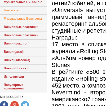
летний юбилей, и 
Музыкальные DVD-Audio
«Universal» выпус
Бокс-сеты
граммовый винил
Музыкальные Бокс-сеты
ремастеринг альбо
Виниловые пластинки
студийные и репет
Виниловые пластинки
Награды:
17 место в списк
Винил (рок, поп)
журнала «Rolling S
Винил (джаз)
«Альбом номер оди
Винил (классика)
Stone»
Винил (Россия)
В рейтинге «500 
Исполнители
издание «Rolling S
452 место, а композ
Популярные
исполнители
Nevermind - втор
МЫ В СОЦСЕТЯХ
американской гран
1991 года. Именно