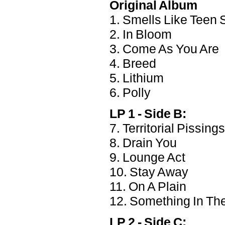
Original Album
1. Smells Like Teen S
2. In Bloom
3. Come As You Are
4. Breed
5. Lithium
6. Polly
LP 1 - Side B:
7. Territorial Pissings
8. Drain You
9. Lounge Act
10. Stay Away
11. On A Plain
12. Something In Th
LP 2 - Side C: