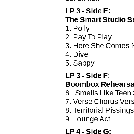
LP 3 - Side E:
The Smart Studio S
1. Polly
2. Pay To Play
3. Here She Comes
4. Dive
5. Sappy
LP 3 - Side F:
Boombox Rehearsa
6.. Smells Like Teen 
7. Verse Chorus Ver
8. Territorial Pissings
9. Lounge Act
LP 4 - Side G: