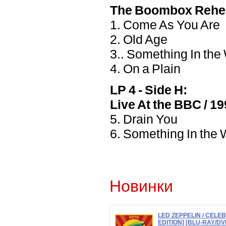
The Boombox Rehe
1. Come As You Are
2. Old Age
3.. Something In the
4. On a Plain
LP 4 - Side H:
Live At the BBC / 1
5. Drain You
6. Something In the
Новинки
LED ZEPPELIN / CELE
EDITION] [BLU-RAY/DV