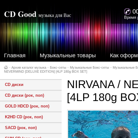
CD Good
0
музыка для Вас
Время 
Главная
Музыкальные товары
Как оформ
–
Архив каталог музыка
–
Бокс-сеты
–
Музыкальные Бокс-сеты
–
Музыкальные Б
NEVERMIND [DELUXE EDITION] [4LP 180g BOX SET]
NIRVANA / N
CD диски
[4LP 180g BO
CD диски (рок, поп)
GOLD HDCD (рок, поп)
K2HD CD (рок, поп)
SACD (рок, поп)