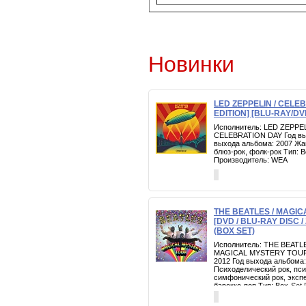
Новинки
LED ZEPPELIN / CELE
EDITION] [BLU-RAY/DV
Исполнитель: LED ZEPPEL
CELEBRATION DAY Год вып
выхода альбома: 2007 Жан
блюз-рок, фолк-рок Тип:
Производитель: WEA
THE BEATLES / MAGI
[DVD / BLU-RAY DISC / 
(BOX SET)
Исполнитель: THE BEATLE
MAGICAL MYSTERY TOUR Г
2012 Год выхода альбома:
Психоделический рок, пси
симфонический рок, эксп
барокко-поп Тип: Box-Set 
45rpm 7" VINYL EPs Произ