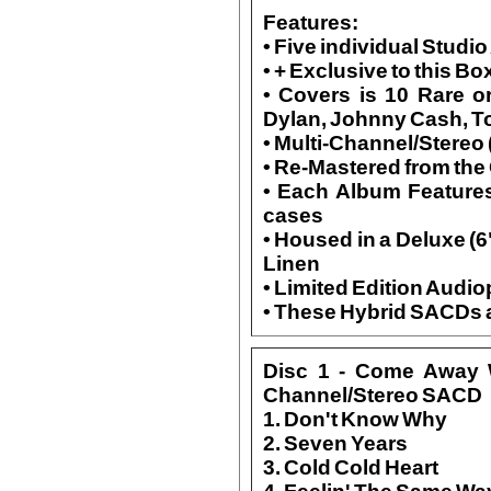
Features
:
• Five individual Studi
• + Exclusive to this B
• Covers is 10 Rare o
Dylan, Johnny Cash, To
• Multi-Channel/Stereo
• Re-Mastered from the
• Each Album Features
cases
• Housed in a Deluxe (6"
Linen
• Limited Edition Audi
• These Hybrid SACDs a
Disc 1 - Come Away W
Channel/Stereo SACD
1. Don't Know Why
2. Seven Years
3. Cold Cold Heart