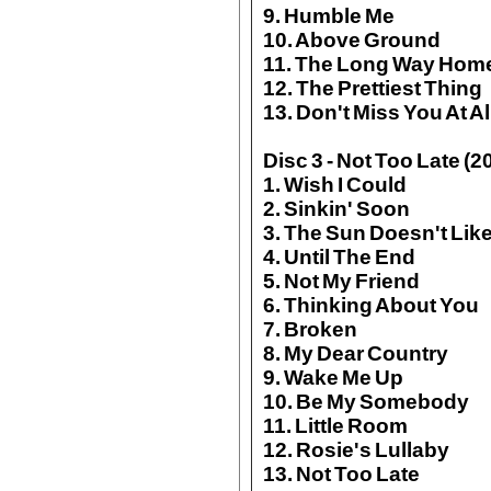
9. Humble Me
10. Above Ground
11. The Long Way Hom
12. The Prettiest Thing
13. Don't Miss You At Al
Disc 3 - Not Too Late (
1. Wish I Could
2. Sinkin' Soon
3. The Sun Doesn't Lik
4. Until The End
5. Not My Friend
6. Thinking About You
7. Broken
8. My Dear Country
9. Wake Me Up
10. Be My Somebody
11. Little Room
12. Rosie's Lullaby
13. Not Too Late