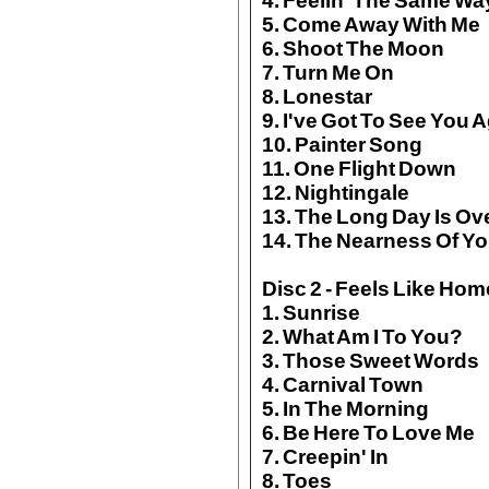
4. Feelin' The Same Wa
5. Come Away With Me
6. Shoot The Moon
7. Turn Me On
8. Lonestar
9. I've Got To See You 
10. Painter Song
11. One Flight Down
12. Nightingale
13. The Long Day Is Ov
14. The Nearness Of Y
Disc 2 - Feels Like Hom
1. Sunrise
2. What Am I To You?
3. Those Sweet Words
4. Carnival Town
5. In The Morning
6. Be Here To Love Me
7. Creepin' In
8. Toes