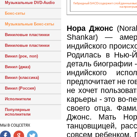
Музыкальные DVD-Audio
Гибридный SACD содержит слой данных высок
на проигрыв
Бокс-сеты
Музыкальные Бокс-сеты
Нора Джонс
(Nora
Виниловые пластинки
Shankar) — амер
индийского происх
Виниловые пластинки
Родилась в Нью-Й
Винил (рок, поп)
деталь биографии 
Винил (джаз)
индийского исп
Винил (классика)
предпочитает не гов
не хочет пользова
Винил (Россия)
карьеры - это во-пе
Исполнители
своего отца. Фам
Популярные
исполнители
Джонс. Мать Но
танцовщицей, рас
МЫ В СОЦСЕТЯХ
совсем ребенком. 