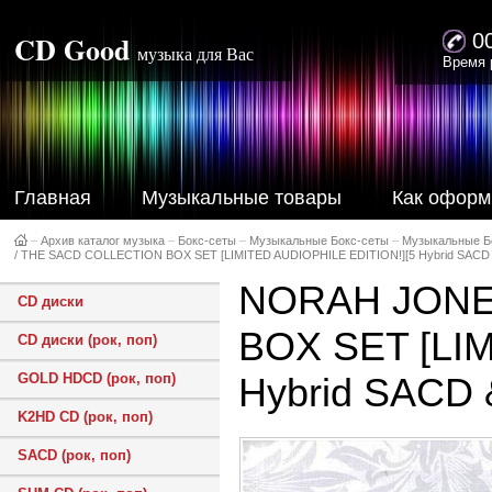
CD Good
0
музыка для Вас
Время 
Главная
Музыкальные товары
Как оформ
–
Архив каталог музыка
–
Бокс-сеты
–
Музыкальные Бокс-сеты
–
Музыкальные Б
/ THE SACD COLLECTION BOX SET [LIMITED AUDIOPHILE EDITION!][5 Hybrid SAC
NORAH JONE
CD диски
BOX SET [LIM
CD диски (рок, поп)
GOLD HDCD (рок, поп)
Hybrid SACD
K2HD CD (рок, поп)
SACD (рок, поп)