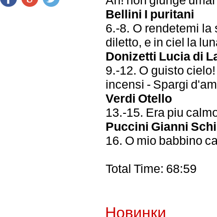
Bellini I puritani
6.-8. O rendetemi la s
diletto, e in ciel la lun
Donizetti Lucia di
9.-12. O guisto cielo
incensi - Spargi d'a
Verdi Otello
13.-15. Era piu calm
Puccini Gianni Sch
16. O mio babbino c
Total Time: 68:59
Новинки