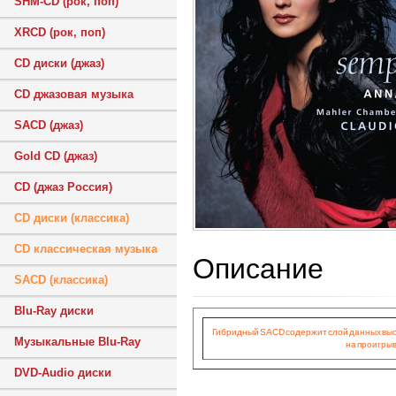
SHM-CD (рок, поп)
XRCD (рок, поп)
CD диски (джаз)
CD джазовая музыка
SACD (джаз)
Gold CD (джаз)
CD (джаз Россия)
CD диски (классика)
CD классическая музыка
Описание
SACD (классика)
Blu-Ray диски
Гибридный SACD содержит слой данных высок
Музыкальные Blu-Ray
на проигрыв
DVD-Audio диски