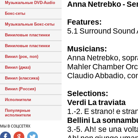
Anna Netrebko - Se
Музыкальные DVD-Audio
Бокс-сеты
Features:
Музыкальные Бокс-сеты
5.1 Surround Sound 
Виниловые пластинки
Виниловые пластинки
Musicians:
Anna Netrebko, sop
Винил (рок, поп)
Mahler Chamber Orc
Винил (джаз)
Claudio Abbadio, co
Винил (классика)
Винил (Россия)
Selections:
Исполнители
Verdi La traviata
1.-2. E strano! e stra
Популярные
исполнители
Bellini La sonnamb
МЫ В СОЦСЕТЯХ
3.-5. Ah! se una volt
Ah! non giunge uman