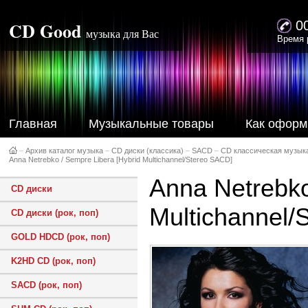
CD Good
0
музыка для Вас
Время 
Главная
Музыкальные товары
Как оформ
–
Архив каталог музыка
–
CD диски (классика)
–
SACD
–
CD классическая музык
Anna Netrebko / Sempre Libera [Hybrid Multichannel/Stereo SACD]
Anna Netrebko
CD диски
Multichannel/
CD диски (рок, поп)
GOLD HDCD (рок, поп)
K2HD CD (рок, поп)
SACD (рок, поп)