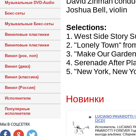
David Zinman condu
Музыкальные DVD-Audio
Joshua Bell, violin
Бокс-сеты
Музыкальные Бокс-сеты
Selections:
1. West Side Story S
Виниловые пластинки
2. "Lonely Town" fr
Виниловые пластинки
3. "Make Our Garden
Винил (рок, поп)
4. Serenade After P
Винил (джаз)
5. "New York, New Y
Винил (классика)
Винил (Россия)
Новинки
Исполнители
Популярные
исполнители
LUCIANO PAVAROTTI /
[2CD]
МЫ В СОЦСЕТЯХ
Исполнитель: LUCIANO P
PAVAROTTI FOREVER Год в
выхода альбома: Сборник