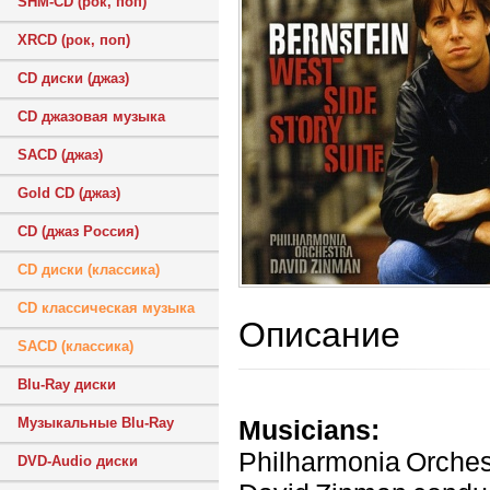
SHM-CD (рок, поп)
XRCD (рок, поп)
CD диски (джаз)
CD джазовая музыка
SACD (джаз)
Gold CD (джаз)
CD (джаз Россия)
CD диски (классика)
CD классическая музыка
Описание
SACD (классика)
Blu-Ray диски
Musicians:
Музыкальные Blu-Ray
Philharmonia Orches
DVD-Audio диски