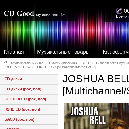
CD Good
0
музыка для Вас
Время 
Главная
Музыкальные товары
Как оформ
–
Архив каталог музыка
–
CD диски (классика)
–
SACD
–
CD классическая музык
JOSHUA BELL / WEST SIDE STORY [Multichannel/Stereo SACD]
JOSHUA BELL
CD диски
[Multichannel
CD диски (рок, поп)
GOLD HDCD (рок, поп)
K2HD CD (рок, поп)
SACD (рок, поп)