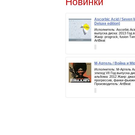
Новинки
Ascorbic Acid / Seven
Deluxe edition]
Исполнитель: Ascorbic Ac
выпуска диска: 2013 Год 
Жанр: progrock, fusion Т
ArtBeat
М-Артель / Война и Мiр
Исполнитель: М-Артель Ал
эпизод VII Год выпуска ди
альбома: 2012 Жанр: джаз
прогрессив, фанки-фьюж
Производитель: ArtBeat