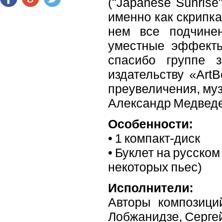
("Japanese Sunrise
именно как скрипка
нем все подчине
уместные эффекты
спасибо группе 
издательству «Art
преувеличения, му
Александр Медведе
Особенности:
• 1 компакт-диск
• Буклет на русском
некоторых пьес)
Исполнители:
Авторы композици
Лобжанидзе, Сергей