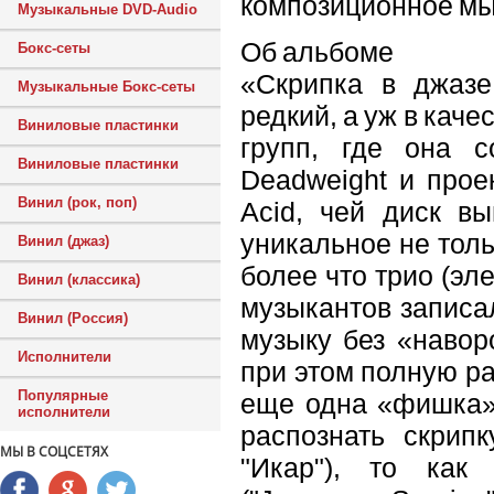
композиционное м
Музыкальные DVD-Audio
Об альбоме
Бокс-сеты
«Скрипка в джазе
Музыкальные Бокс-сеты
редкий, а уж в кач
Виниловые пластинки
групп, где она с
Виниловые пластинки
Deadweight и прое
Винил (рок, поп)
Acid, чей диск в
уникальное не толь
Винил (джаз)
более что трио (эл
Винил (классика)
музыкантов записа
Винил (Россия)
музыку без «навор
Исполнители
при этом полную ра
Популярные
еще одна «фишка»
исполнители
распознать скрипк
МЫ В СОЦСЕТЯХ
"Икар"), то как