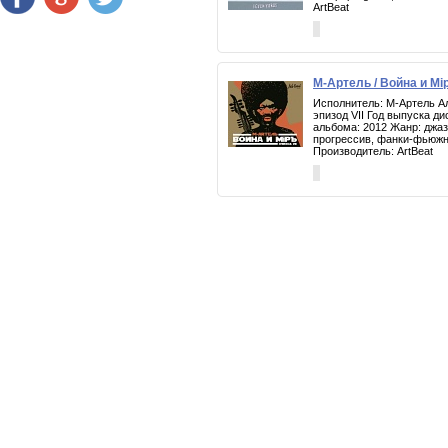
ArtBeat
М-Артель / Война и Мiр
Исполнитель: М-Артель Ал
эпизод VII Год выпуска ди
альбома: 2012 Жанр: джаз
прогрессив, фанки-фьюж
Производитель: ArtBeat