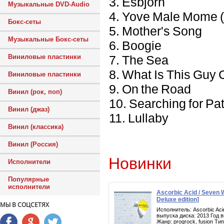
3. Esbjorn
Музыкальные DVD-Audio
4. Yove Male Mome (f
Бокс-сеты
5. Mother's Song
Музыкальные Бокс-сеты
6. Boogie
7. The Sea
Виниловые пластинки
8. What Is This Guy 
Виниловые пластинки
9. On the Road
Винил (рок, поп)
10. Searching for Pa
Винил (джаз)
11. Lullaby
Винил (классика)
Винил (Россия)
Новинки
Исполнители
Популярные
исполнители
Ascorbic Acid / Seven
Deluxe edition]
МЫ В СОЦСЕТЯХ
Исполнитель: Ascorbic Ac
выпуска диска: 2013 Год 
Жанр: progrock, fusion Т