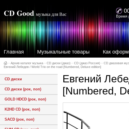
CD Good
0
музыка для Вас
Время 
Главная
Музыкальные товары
Как оформ
–
Архив каталог музыка
–
CD диски (джаз)
–
CD (джаз Россия)
–
CD джазовая му
Евгений Лебедев / World Trio on the road [Numbered, Deluxe edition]
Евгений Лебед
CD диски
[Numbered, De
CD диски (рок, поп)
GOLD HDCD (рок, поп)
K2HD CD (рок, поп)
SACD (рок, поп)