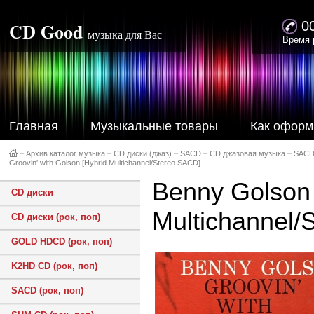
CD Good
0
музыка для Вас
Время 
Главная
Музыкальные товары
Как оформ
–
Архив каталог музыка
–
CD диски (джаз)
–
SACD
–
CD джазовая музыка
–
SACD
Groovin' with Golson [Hybrid Multichannel/Stereo SACD]
Benny Golson 
CD диски
Multichannel/
CD диски (рок, поп)
GOLD HDCD (рок, поп)
K2HD CD (рок, поп)
SACD (рок, поп)