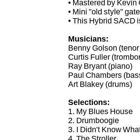
• Mastered by Kevin
• Mini "old style" gat
• This Hybrid SACD i
Musicians:
Benny Golson (teno
Curtis Fuller (trombo
Ray Bryant (piano)
Paul Chambers (bas
Art Blakey (drums)
Selections:
1. My Blues House
2. Drumboogie
3. I Didn't Know Wha
4. The Stroller