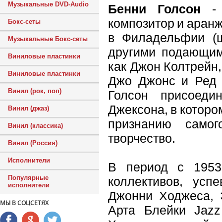
Музыкальные DVD-Audio
Бенни Голсон
- а
композитор и аран
Бокс-сеты
в Филадельфии (ш
Музыкальные Бокс-сеты
другими подающим
Виниловые пластинки
как Джон Колтрейн
Виниловые пластинки
Джо Джонс и Ред 
Винил (рок, поп)
Голсон присоеди
Джексона, в которо
Винил (джаз)
признанию само
Винил (классика)
творчество.
Винил (Россия)
Исполнители
В период с 1953
Популярные
коллективов, усп
исполнители
Джонни Ходжеса, 
МЫ В СОЦСЕТЯХ
Арта Блейки Jazz