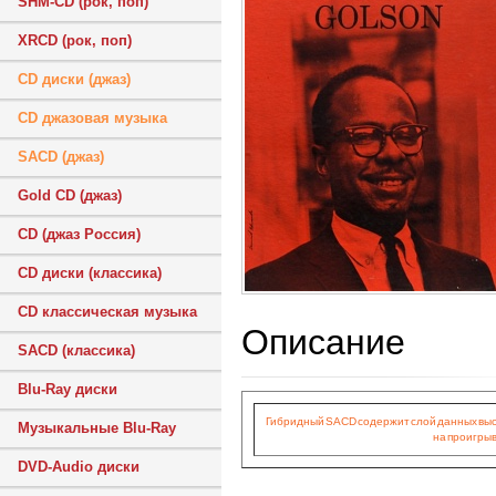
SHM-CD (рок, поп)
XRCD (рок, поп)
CD диски (джаз)
CD джазовая музыка
SACD (джаз)
Gold CD (джаз)
CD (джаз Россия)
CD диски (классика)
CD классическая музыка
Описание
SACD (классика)
Blu-Ray диски
Гибридный SACD содержит слой данных высок
Музыкальные Blu-Ray
на проигрыв
DVD-Audio диски