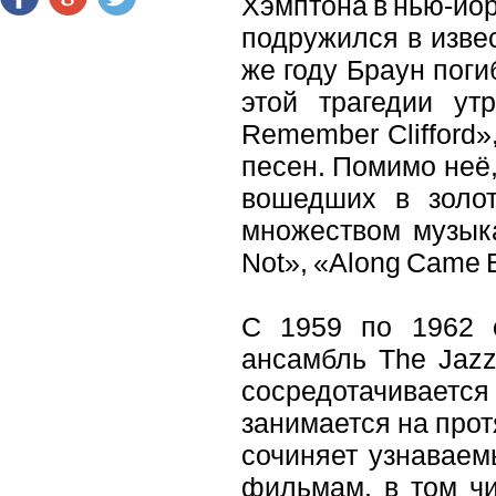
Хэмптона в нью-йор
подружился в изве
же году Браун поги
этой трагедии ут
Remember Clifford
песен. Помимо неё,
вошедших в золо
множеством музыкан
Not», «Along Came B
С 1959 по 1962 
ансамбль The Jazz
сосредотачивается
занимается на прот
сочиняет узнаваем
фильмам, в том чи