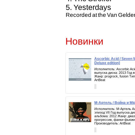
5. Yesterdays
Recorded at the Van Gelder
Новинки
Ascorbic Acid / Seven
Deluxe edition]
Исполнитель: Ascorbic Ac
выпуска диска: 2013 Год 
Жанр: progrock, fusion Т
ArtBeat
М-Артель / Война и Мiр
Исполнитель: М-Артель Ал
эпизод VII Год выпуска ди
альбома: 2012 Жанр: джаз
прогрессив, фанки-фьюж
Производитель: ArtBeat