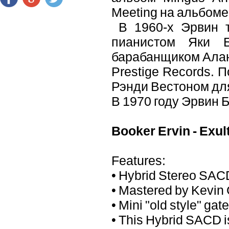
Meeting на альбоме
В 1960-х Эрвин т
пианистом Яки 
барабанщиком Алан
Prestige Records. 
Рэнди Вестоном для
В 1970 году Эрвин Б
Booker Ervin - Exul
Features:
• Hybrid Stereo SAC
• Mastered by Kevin
• Mini "old style" gat
• This Hybrid SACD i