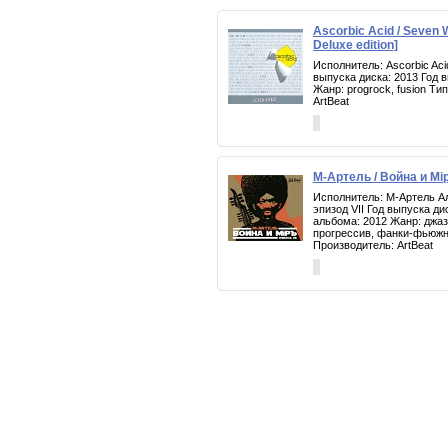
Ascorbic Acid / Seven
Deluxe edition]
Исполнитель: Ascorbic Ac
выпуска диска: 2013 Год 
Жанр: progrock, fusion Т
ArtBeat
М-Артель / Война и Мiр
Исполнитель: М-Артель Ал
эпизод VII Год выпуска ди
альбома: 2012 Жанр: джаз
прогрессив, фанки-фьюж
Производитель: ArtBeat