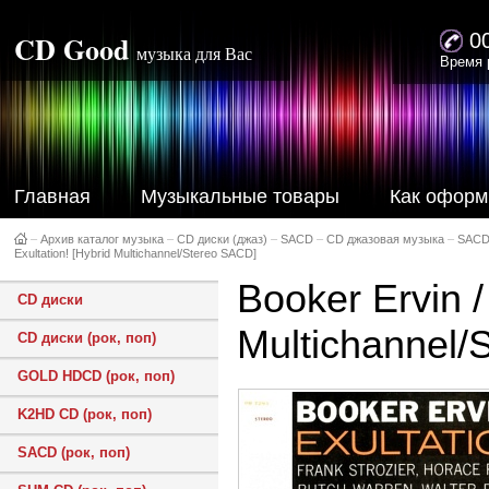
CD Good
0
музыка для Вас
Время 
Главная
Музыкальные товары
Как оформ
–
Архив каталог музыка
–
CD диски (джаз)
–
SACD
–
CD джазовая музыка
–
SACD
Exultation! [Hybrid Multichannel/Stereo SACD]
Booker Ervin /
CD диски
Multichannel/
CD диски (рок, поп)
GOLD HDCD (рок, поп)
K2HD CD (рок, поп)
SACD (рок, поп)