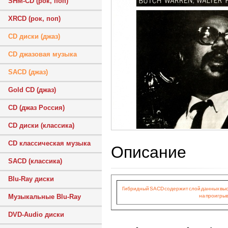
SHM-CD (рок, поп)
XRCD (рок, поп)
CD диски (джаз)
CD джазовая музыка
SACD (джаз)
Gold CD (джаз)
CD (джаз Россия)
CD диски (классика)
CD классическая музыка
Описание
SACD (классика)
Blu-Ray диски
Гибридный SACD содержит слой данных высок
на проигрыв
Музыкальные Blu-Ray
DVD-Audio диски