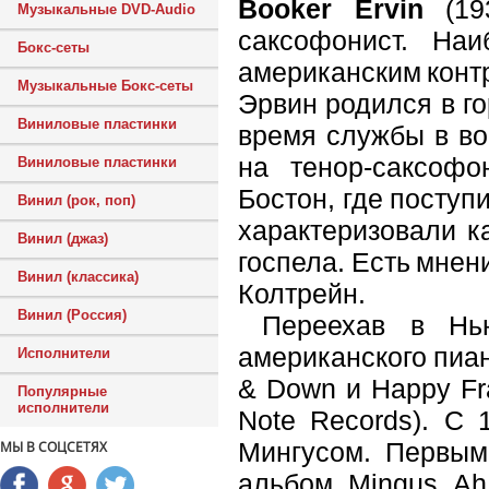
Booker Ervin
(193
Музыкальные DVD-Audio
саксофонист. Наи
Бокс-сеты
американским конт
Музыкальные Бокс-сеты
Эрвин родился в го
Виниловые пластинки
время службы в во
на тенор-саксоф
Виниловые пластинки
Бостон, где поступ
Винил (рок, поп)
характеризовали к
Винил (джаз)
госпела. Есть мнен
Винил (классика)
Колтрейн.
Винил (Россия)
Переехав в Нью-
американского пиа
Исполнители
& Down и Happy Fr
Популярные
исполнители
Note Records). С 
Мингусом. Первым
МЫ В СОЦСЕТЯХ
альбом Mingus Ah