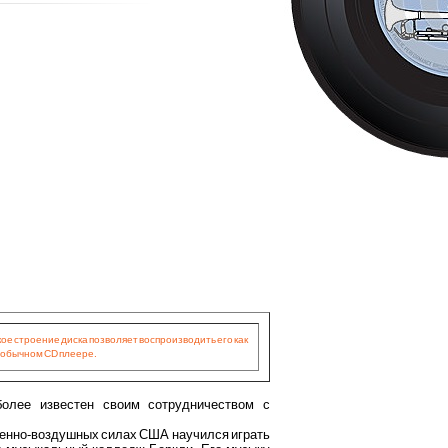
ое строение диска позволяет воспроизводить его как
 обычном CD плеере.
иболее известен своим сотрудничеством с
военно-воздушных силах США научился играть