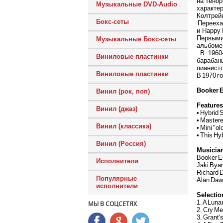
на тено
Музыкальные DVD-Audio
характер
Колтрей
Бокс-сеты
Переехав
и Happy 
Первыми
Музыкальные Бокс-сеты
альбоме 
В 1960-
Виниловые пластинки
барабан
пианисто
Виниловые пластинки
В 1970 г
Booker E
Винил (рок, поп)
Features
Винил (джаз)
• Hybrid
• Mastere
Винил (классика)
• Mini "ol
• This Hy
Винил (Россия)
Musicia
Booker E
Исполнители
Jaki Bya
Richard 
Популярные
Alan Da
исполнители
Selectio
1. A Luna
МЫ В СОЦСЕТЯХ
2. Cry Me
3. Grant'