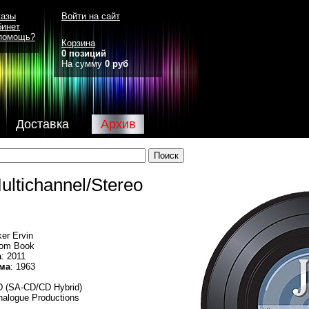
казы
Войти на сайт
бинет
помощь?
Корзина
0 позиций
На сумму
0 руб
Доставка
Архив
ultichannel/Stereo
ker Ervin
dom Book
а
: 2011
ма
: 1963
D (SA-CD/CD Hybrid)
nalogue Productions