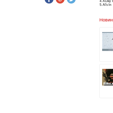
4. A Day 
5. Al's In
Новин