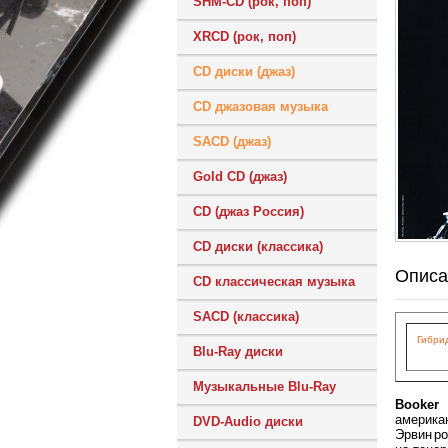
SHM-CD (рок, поп)
XRCD (рок, поп)
CD диски (джаз)
CD джазовая музыка
SACD (джаз)
Gold CD (джаз)
CD (джаз Россия)
CD диски (классика)
Описа
CD классическая музыка
SACD (классика)
Гибрид
Blu-Ray диски
Музыкальные Blu-Ray
Booker 
америка
DVD-Audio диски
Эрвин ро