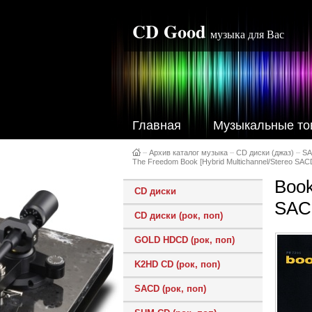
CD Good
музыка для Вас
Главная
Музыкальные то
–
Архив каталог музыка
–
CD диски (джаз)
–
S
The Freedom Book [Hybrid Multichannel/Stereo SAC
Book
CD диски
SAC
CD диски (рок, поп)
GOLD HDCD (рок, поп)
K2HD CD (рок, поп)
SACD (рок, поп)