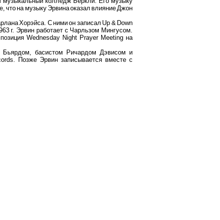
 в музыкальный колледж Беркли. Его музыку
е, что на музыку Эрвина оказал влияние Джон
рлана Хорэйса. С ними он записал Up & Down
1963 г. Эрвин работает с Чарльзом Мингусом.
озиция Wednesday Night Prayer Meeting на
и Бьярдом, басистом Ричардом Дэвисом и
ords. Позже Эрвин записывается вместе с