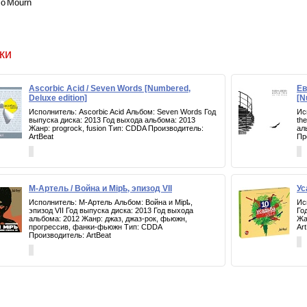
To Mourn
ки
Ascorbic Acid / Seven Words [Numbered,
Ев
Deluxe edition]
[N
Исполнитель: Ascorbic Acid Альбом: Seven Words Год
Ис
выпуска диска: 2013 Год выхода альбома: 2013
th
Жанр: progrock, fusion Тип: CDDA Производитель:
ал
ArtBeat
Пр
М-Артель / Война и Мiрҍ, эпизод VII
Ус
Исполнитель: М-Артель Альбом: Война и Мiрҍ,
Ис
эпизод VII Год выпуска диска: 2013 Год выхода
Го
альбома: 2012 Жанр: джаз, джаз-рок, фьюжн,
Жа
прогрессив, фанки-фьюжн Тип: CDDA
Ar
Производитель: ArtBeat