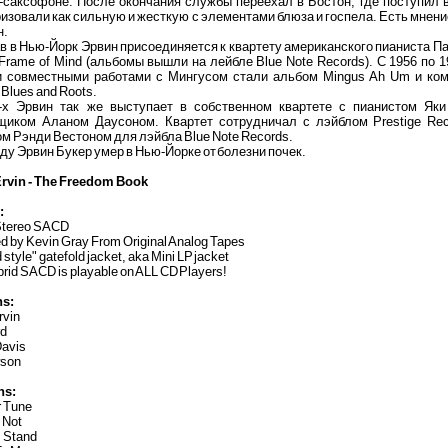
р-саксофоне. После окончания службы переехал в Бостон, где поступил
изовали как сильную и жесткую с элементами блюза и госпела. Есть мнени
н.
 в Нью-Йорк Эрвин присоединяется к квартету американского пианиста Па
Frame of Mind (альбомы вышли на лейбле Blue Note Records). С 1956 по 
 совместными работами с Мингусом стали альбом Mingus Ah Um и комп
Blues and Roots.
х Эрвин так же выступает в собственном квартете с пианистом Як
щиком Аланом Даусоном. Квартет сотрудничал с лэйблом Prestige Rec
м Рэнди Вестоном для лэйбла Blue Note Records.
оду Эрвин Букер умер в Нью-Йорке от болезни почек.
rvin - The Freedom Book
:
 Stereo SACD
d by Kevin Gray From Original Analog Tapes
d style" gatefold jacket, aka Mini LP jacket
brid SACD is playable on ALL CD Players!
ns:
rvin
rd
Davis
wson
ns:
r Tune
 Not
s Stand