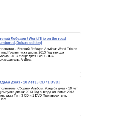
гений Лебедев / World Trio on the road
umbered, Deluxe edition]
полнитель: Евгений Лебедев Альбом: World Trio on
e road Год выпуска диска: 2013 Год выхода
ьбома: 2013 Жанр: джаз Тип: CDDA
оизводитель: ArtBeat
адьба джаз - 10 лет [3 CD / 1 DVD]
полнитель: Сборник Альбом: Усадьба джаз - 10 лет
д выпуска диска: 2013 Год выхода альбома: 2013
нр: джаз Тип: 3 CD и 1 DVD Производитель:
tBeat