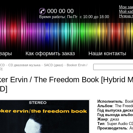
Мои за
000 00 00
Мой ка
Нужна 
Время работы: Пн-Пт с 10.00 до 18.00
вары
Как оформить заказ
Наши контакты
ACD
–
CD джазовая музыка
–
SACD (джаз)
–
Booker Ervin /
D]
er Ervin / The Freedom Book [Hybrid M
D]
Исполнитель
: Boo
Альбом
: The Free
Год выпуска диск
Год выхода альбо
Жанр
: джаз
Тип
: Super Audio C
Производитель
: A