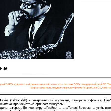
ние
ный SACD содержит слой данных высокой плотности с потоком DSD и стандартный слой CD. Так
на проигрывателе, поддерживающем формат Super Audio CD, так и на
Ervin
(1930-1970) - американский музыкант, тенор-саксофонист. На
нским контрабасистом Чарльзом Мингусом.
дился в городе Денисон округа Грэйсон штата Техас. Во время службы в 