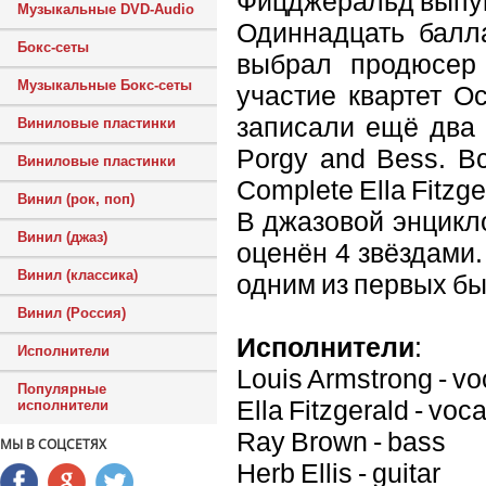
Фицджеральд выпущ
Музыкальные DVD-Audio
Одиннадцать балл
Бокс-сеты
выбрал продюсер
Музыкальные Бокс-сеты
участие квартет О
записали ещё два 
Виниловые пластинки
Porgy and Bess. В
Виниловые пластинки
Complete Ella Fitzge
Винил (рок, поп)
В джазовой энцикл
Винил (джаз)
оценён 4 звёздами.
Винил (классика)
одним из первых бы
Винил (Россия)
Исполнители
:
Исполнители
Louis Armstrong - vo
Популярные
Ella Fitzgerald - voca
исполнители
Ray Brown - bass
МЫ В СОЦСЕТЯХ
Herb Ellis - guitar