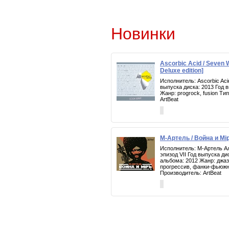
Новинки
Ascorbic Acid / Seven
Deluxe edition]
Исполнитель: Ascorbic Ac
выпуска диска: 2013 Год 
Жанр: progrock, fusion Т
ArtBeat
М-Артель / Война и Мiр
Исполнитель: М-Артель Ал
эпизод VII Год выпуска ди
альбома: 2012 Жанр: джаз
прогрессив, фанки-фьюж
Производитель: ArtBeat