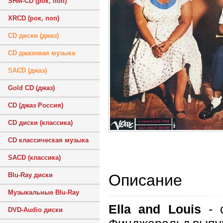
SHM-CD (рок, поп)
XRCD (рок, поп)
CD диски (джаз)
CD джазовая музыка
SACD (джаз)
Gold CD (джаз)
CD (джаз Россия)
CD диски (классика)
CD классическая музыка
SACD (классика)
Описание
Blu-Ray диски
Музыкальные Blu-Ray
Ella and Louis
- с
DVD-Audio диски