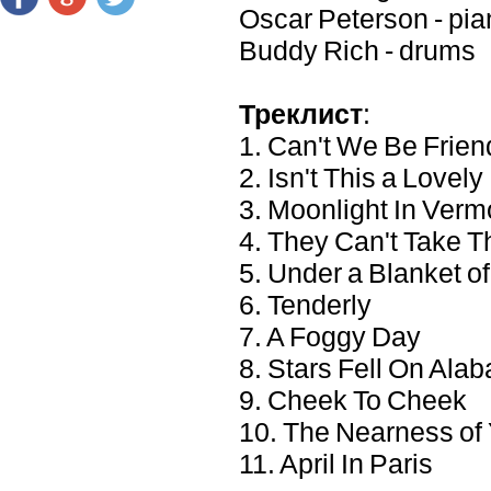
Oscar Peterson - pia
Buddy Rich - drums
Треклист
:
1. Can't We Be Frien
2. Isn't This a Lovel
3. Moonlight In Verm
4. They Can't Take 
5. Under a Blanket of
6. Tenderly
7. A Foggy Day
8. Stars Fell On Ala
9. Cheek To Cheek
10. The Nearness of
11. April In Paris