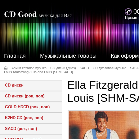
CD Good
0
музыка для Вас
Время 
Главная
Музыкальные товары
Как оформ
–
Архив каталог музыка
–
CD диски (джаз)
–
SACD
–
CD джазовая музыка
–
SACD
Louis Armstrong / Ella and Louis [SHM-SACD]
Ella Fitzgeral
CD диски
Louis [SHM-S
CD диски (рок, поп)
GOLD HDCD (рок, поп)
K2HD CD (рок, поп)
SACD (рок, поп)