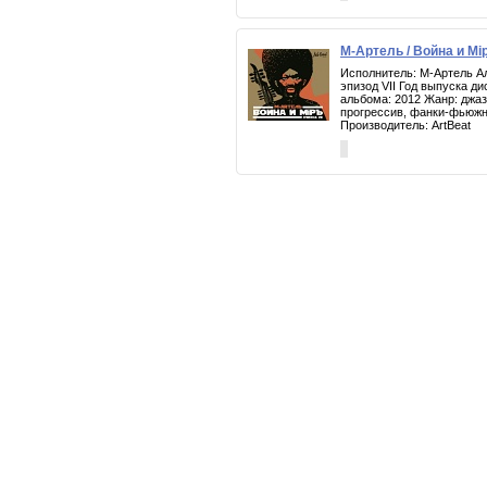
М-Артель / Война и Мiр
Исполнитель: М-Артель Ал
эпизод VII Год выпуска ди
альбома: 2012 Жанр: джаз
прогрессив, фанки-фьюж
Производитель: ArtBeat