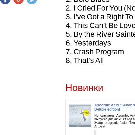
2. I Cried For You (N
3. I've Got a Right To
4. This Can't Be Lov
5. By the River Saint
6. Yesterdays
7. Crash Program
8. That's All
Новинки
Ascorbic Acid / Seven
Deluxe edition]
Исполнитель: Ascorbic Ac
выпуска диска: 2013 Год 
Жанр: progrock, fusion Т
ArtBeat