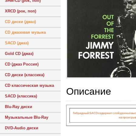
SHM-CD (рок, поп)
XRCD (рок, поп)
CD диски (джаз)
CD джазовая музыка
SACD (джаз)
Gold CD (джаз)
CD (джаз Россия)
CD диски (классика)
CD классическая музыка
Описание
SACD (классика)
Blu-Ray диски
Гибридный SACD содержит слой данных высок
Музыкальные Blu-Ray
на проигрыв
DVD-Audio диски