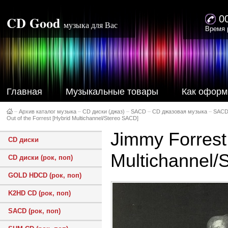
CD Good
0
музыка для Вас
Время 
Главная
Музыкальные товары
Как оформ
–
Архив каталог музыка
–
CD диски (джаз)
–
SACD
–
CD джазовая музыка
–
SACD
Out of the Forrest [Hybrid Multichannel/Stereo SACD]
Jimmy Forrest 
CD диски
Multichannel/
CD диски (рок, поп)
GOLD HDCD (рок, поп)
K2HD CD (рок, поп)
SACD (рок, поп)