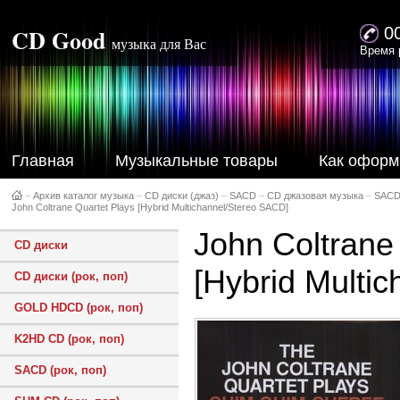
CD Good
0
музыка для Вас
Время 
Главная
Музыкальные товары
Как оформ
–
Архив каталог музыка
–
CD диски (джаз)
–
SACD
–
CD джазовая музыка
–
SACD
John Coltrane Quartet Plays [Hybrid Multichannel/Stereo SACD]
John Coltrane 
CD диски
[Hybrid Multi
CD диски (рок, поп)
GOLD HDCD (рок, поп)
K2HD CD (рок, поп)
SACD (рок, поп)