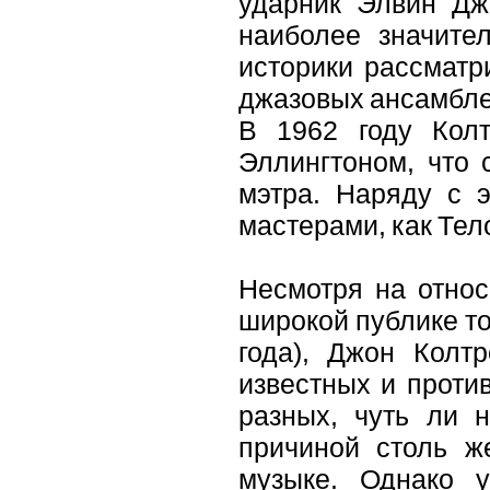
ударник Элвин Джо
наиболее значите
историки рассматр
джазовых ансамбле
В 1962 году Кол
Эллингтоном, что 
мэтра. Наряду с 
мастерами, как Тел
Несмотря на относ
широкой публике тол
года), Джон Колт
известных и проти
разных, чуть ли 
причиной столь ж
музыке. Однако 