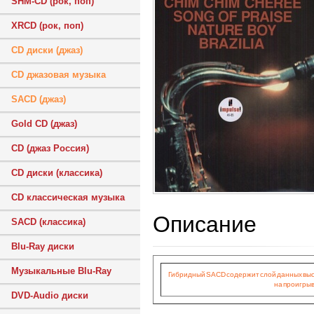
SHM-CD (рок, поп)
XRCD (рок, поп)
CD диски (джаз)
CD джазовая музыка
SACD (джаз)
Gold CD (джаз)
CD (джаз Россия)
CD диски (классика)
CD классическая музыка
Описание
SACD (классика)
Blu-Ray диски
Музыкальные Blu-Ray
Гибридный SACD содержит слой данных высок
на проигрыв
DVD-Audio диски