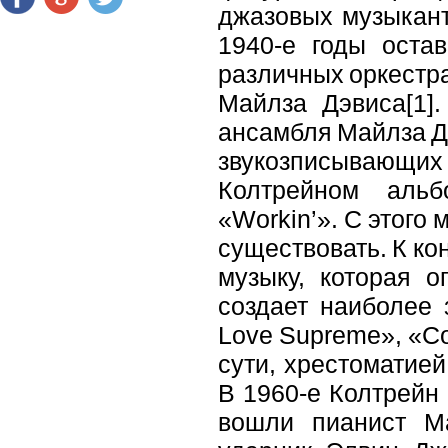
джазовых музыкант
1940-е годы оста
различных оркестра
Майлза Дэвиса[1]
ансамбля Майлза Дэ
звукозписывающих
Колтрейном альбо
«Workin’». С этого
существовать. К кон
музыку, которая о
создает наиболее
Love Supreme», «Co
сути, хрестоматие
В 1960-е Колтрейн 
вошли пианист М