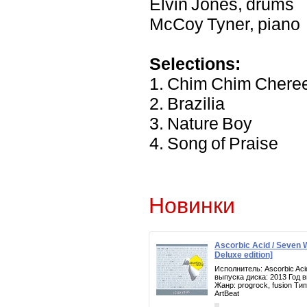
Elvin Jones, drums
McCoy Tyner, piano
Selections:
1. Chim Chim Chere
2. Brazilia
3. Nature Boy
4. Song of Praise
Новинки
Ascorbic Acid / Seven
Deluxe edition]
Исполнитель: Ascorbic Ac
выпуска диска: 2013 Год 
Жанр: progrock, fusion Т
ArtBeat