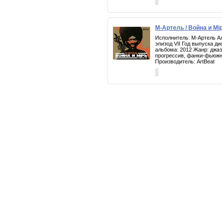
М-Артель / Война и Мiр
Исполнитель: М-Артель Ал
эпизод VII Год выпуска ди
альбома: 2012 Жанр: джаз
прогрессив, фанки-фьюж
Производитель: ArtBeat