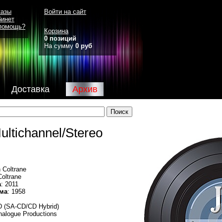
казы
Войти на сайт
бинет
помощь?
Корзина
0 позиций
На сумму
0 руб
Доставка
Архив
ultichannel/Stereo
n Coltrane
Coltrane
а
: 2011
ма
: 1958
D (SA-CD/CD Hybrid)
nalogue Productions