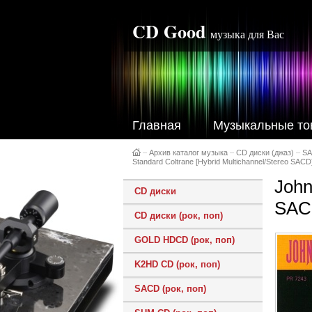
CD Good
музыка для Вас
Главная
Музыкальные то
–
Архив каталог музыка
–
CD диски (джаз)
–
S
Standard Coltrane [Hybrid Multichannel/Stereo SACD
John
CD диски
SAC
CD диски (рок, поп)
GOLD HDCD (рок, поп)
K2HD CD (рок, поп)
SACD (рок, поп)