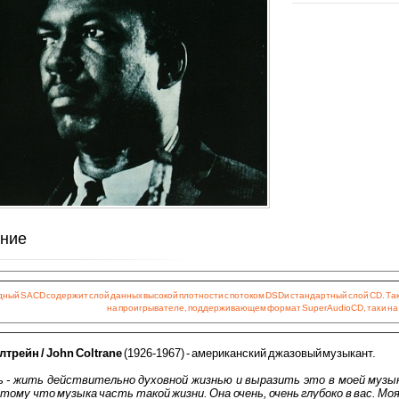
ние
ный SACD содержит слой данных высокой плотности с потоком DSD и стандартный слой CD. Так
на проигрывателе, поддерживающем формат Super Audio CD, так и на
трейн / John Coltrane
(1926-1967) - американский джазовый музыкант.
ь - жить действительно духовной жизнью и выразить это в моей музы
отому что музыка часть такой жизни. Она очень, очень глубоко в вас. М