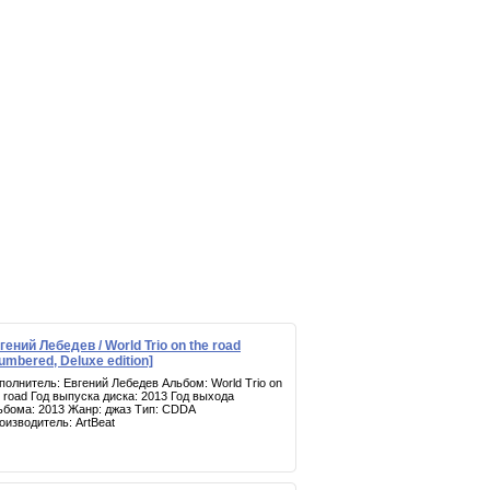
гений Лебедев / World Trio on the road
umbered, Deluxe edition]
полнитель: Евгений Лебедев Альбом: World Trio on
e road Год выпуска диска: 2013 Год выхода
ьбома: 2013 Жанр: джаз Тип: CDDA
оизводитель: ArtBeat