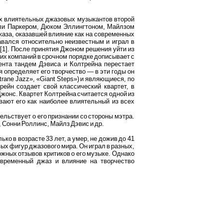
ых влиятельных джазовых музыкантов второй
рли Паркером, Дюком Эллингтоном, Майлзом
аза, оказавшей влияние как на современных
авался относительно неизвестным и играл в
[1]. После принятия Джоном решения уйти из
их компаний в срочном порядке дописывает с
мента тандем Дэвиса и Колтрейна перестает
ая определяет его творчество — в эти годы он
rane Jazz», «Giant Steps») и являющиеся, по
рейн создает свой классический квартет, в
жонс. Квартет Колтрейна считается одной из
вают его как наиболее влиятельный из всех
ельствует о его признании со стороны мэтра.
 Сонни Роллинс, Майлз Дэвис и др.
ко в возрасте 33 лет, а умер, не дожив до 41
вых фигур джазового мира. Он играл в разных,
ожных отзывов критиков о его музыке. Однако
овременный джаз и влияние на творчество