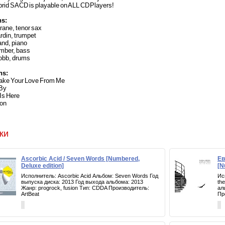
brid SACD is playable on ALL CD Players!
ns:
rane, tenor sax
rdin, trumpet
and, piano
mber, bass
obb, drums
ns:
Take Your Love From Me
 By
 Is Here
ion
ки
Ascorbic Acid / Seven Words [Numbered,
Ев
Deluxe edition]
[N
Исполнитель: Ascorbic Acid Альбом: Seven Words Год
Ис
выпуска диска: 2013 Год выхода альбома: 2013
th
Жанр: progrock, fusion Тип: CDDA Производитель:
ал
ArtBeat
Пр