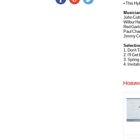
• This Hy
Musicia
John Colt
Wilbur Ha
Red Garl
Paul Cha
Jimmy C
Selectio
1. Don't 
2. I'll Get
3. Spring
4. Invitat
Новин