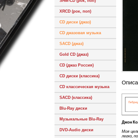
SHM-CD (рок, поп)
XRCD (рок, поп)
CD диски (джаз)
CD джазовая музыка
SACD (джаз)
Gold CD (джаз)
CD (джаз Россия)
CD диски (классика)
Описа
CD классическая музыка
SACD (классика)
Гибрид
Blu-Ray диски
Музыкальные Blu-Ray
Джон Кол
DVD-Audio диски
Моя цел
легко, п