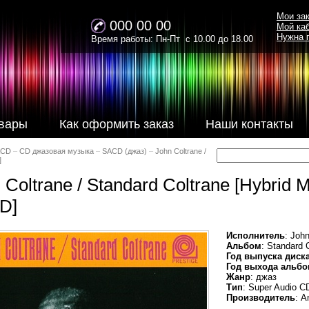
Мои за
000 00 00
Мой ка
Нужна 
Время работы: Пн-Пт с 10.00 до 18.00
вары
Как оформить заказ
Наши контакты
ACD
–
CD джазовая музыка
–
SACD (джаз)
–
John Coltrane /
]
 Coltrane / Standard Coltrane [Hybrid M
D]
Исполнитель
: Joh
Альбом
: Standard 
Год выпуска диск
Год выхода альбо
Жанр
: джаз
Тип
: Super Audio C
Производитель
: A