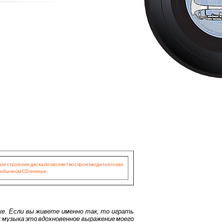
ое строение диска позволяет воспроизводить его как
 обычном CD плеере.
ке. Если вы живете именно так, то играть
оя музыка это вдохновенное выражение моего