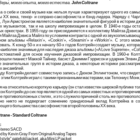
 Веры, моего опыта, моего естества.
John Coltrane
а о себе и своей музыке как нельзя лучше характеризуют одного из сам
ы XX века, тенор- и сопрано-саксофониста и бэнд-лидера. Наряду с Ча
 Луи Армстронгом является наиболее значительной фигурой в истории дж
х музыкантов, так и на школу импровизации в целом. В 1940-е годы ост
х оркестрах. В 1955 году он присоединяется к коллективу Майлза Дэвиса
 Майлза Дэвиса Майлз по условиям контракта с одной из звукозписывающ
ом альбомы «Relaxin’», «Cookin’», «Steamin’» и «Workin’». С этого мо
вать. К концу 50-х и к началу 60-х годов Колтрейн создает музыку, котор
наиболее значимые для наследия джаза альбомы («A Love Supreme», «Colt
рестоматией для основ изучения джазовой импровизации. В 1960-е Колт
вошли пианист Маккой Тайнер, басист Джимми Гэррисон и ударник Элвин Д
е значительных групп в истории джаза, а некоторые историки рассматри
х ансамблей.
оду Колтрейн делает совместную запись с Дюком Эллингтоном, что свидет
 этим Колтрейн играл с такими признанными мастерами, как Телониус Монк,
 на относительно короткую карьеру (он стал известен широкой публике толь
жон Колтрейн до сих пор является одной из самых известных и противоречи
не противоположных стилях, и это служило причиной столь же противопол
но никто не подвергает сомнению грандиозный вклад Колтрейна в с
ющего большинства саксофонистов второй половины XX века.
trane - Standard Coltrane
:
 Stereo SACD
d by Kevin Gray From Original Analog Tapes
d style" gatefold jacket, aka Mini LP jacket