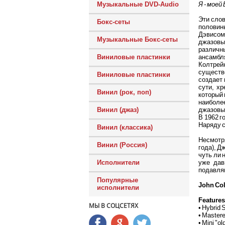
Я - моей
Музыкальные DVD-Audio
Эти слов
Бокс-сеты
половин
Дэвисом,
Музыкальные Бокс-сеты
джазовы
различны
ансамбля
Виниловые пластинки
Колтрейн
существо
Виниловые пластинки
создает 
сути, х
Винил (рок, поп)
который 
наиболе
джазовы
Винил (джаз)
В 1962 г
Наряду с
Винил (классика)
Несмотря
Винил (Россия)
года), Д
чуть ли 
уже дав
Исполнители
подавля
Популярные
John Col
исполнители
Features
МЫ В СОЦСЕТЯХ
• Hybrid
• Mastere
• Mini "ol