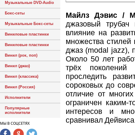
Музыкальные DVD-Audio
Майлз Дэвис / M
Бокс-сеты
джазовый трубач 
Музыкальные Бокс-сеты
влияние на развит
Виниловые пластинки
множества стилей 
Виниловые пластинки
джаз (modal jazz), 
Винил (рок, поп)
Около 50 лет рабо
трёх поколений 
Винил (джаз)
проследить разви
Винил (классика)
сороковых до совр
Винил (Россия)
отличие от многих
Исполнители
ограничен каким-
Популярные
интересов и мно
исполнители
сравнивал Дейвиса 
МЫ В СОЦСЕТЯХ