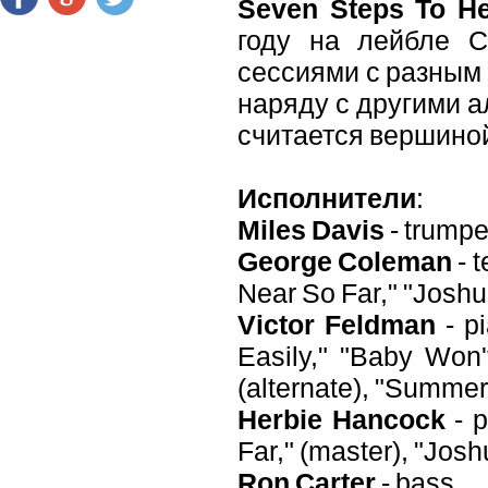
Seven Steps To H
году на лейбле C
сессиями с разным
наряду с другими 
считается вершиной
Исполнители
:
Miles Davis
- trumpe
George Coleman
- 
Near So Far," "Joshu
Victor Feldman
- pi
Easily," "Baby Won
(alternate), "Summer
Herbie Hancock
- p
Far," (master), "Josh
Ron Carter
- bass