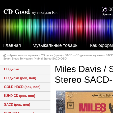
CD Good
0
музыка для Вас
Время 
Главная
Музыкальные товары
Как оформ
–
Архив каталог музыка
–
CD диски (джаз)
–
SACD
–
CD джазовая музыка
–
SACD
Seven Steps To Heaven [Hybrid Stereo SACD-DSD]
Miles Davis /
CD диски
Stereo SACD
CD диски (рок, поп)
GOLD HDCD (рок, поп)
K2HD CD (рок, поп)
SACD (рок, поп)