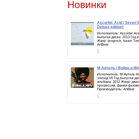
Новинки
Ascorbic Acid / Seven
Deluxe edition]
Исполнитель: Ascorbic Ac
выпуска диска: 2013 Год 
Жанр: progrock, fusion Т
ArtBeat
М-Артель / Война и Мiр
Исполнитель: М-Артель Ал
эпизод VII Год выпуска ди
альбома: 2012 Жанр: джаз
прогрессив, фанки-фьюж
Производитель: ArtBeat