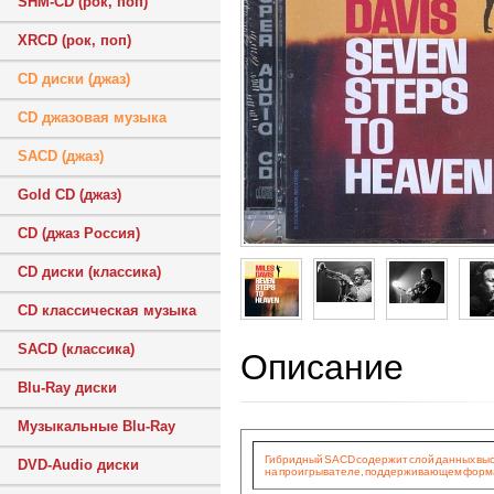
SHM-CD (рок, поп)
XRCD (рок, поп)
CD диски (джаз)
CD джазовая музыка
SACD (джаз)
Gold CD (джаз)
CD (джаз Россия)
CD диски (классика)
CD классическая музыка
SACD (классика)
Описание
Blu-Ray диски
Музыкальные Blu-Ray
Гибридный SACD содержит слой данных высок
DVD-Audio диски
на проигрывателе, поддерживающем формат 