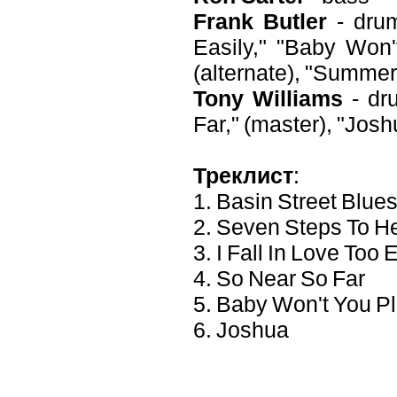
Frank Butler
- drum
Easily," "Baby Won
(alternate), "Summer
Tony Williams
- dr
Far," (master), "Josh
Треклист
:
1. Basin Street Blue
2. Seven Steps To 
3. I Fall In Love Too 
4. So Near So Far
5. Baby Won't You 
6. Joshua