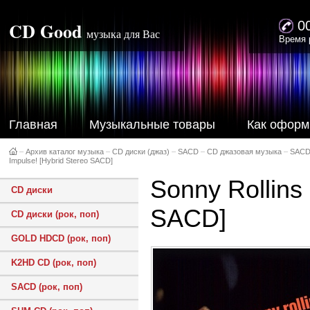
CD Good
0
музыка для Вас
Время 
Главная
Музыкальные товары
Как оформ
–
Архив каталог музыка
–
CD диски (джаз)
–
SACD
–
CD джазовая музыка
–
SACD
Impulse! [Hybrid Stereo SACD]
Sonny Rollins 
CD диски
SACD]
CD диски (рок, поп)
GOLD HDCD (рок, поп)
K2HD CD (рок, поп)
SACD (рок, поп)