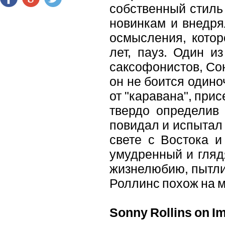
собственный стиль
новинкам и внедря
осмысления, котор
лет, пауз. Один и
саксофонистов, Сон
он не боится одиноч
от "каравана", при
твердо определив
повидал и испытал 
свете с Востока и
умудренный и гляд
жизнелюбию, пытли
Роллинс похож на м
Sonny Rollins on I