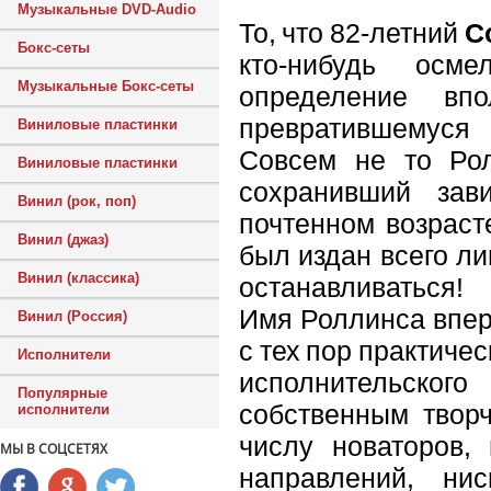
Музыкальные DVD-Audio
То, что 82-летний
С
Бокс-сеты
кто-нибудь осм
Музыкальные Бокс-сеты
определение вп
превратившемуся
Виниловые пластинки
Совсем не то Рол
Виниловые пластинки
сохранивший зав
Винил (рок, поп)
почтенном возраст
Винил (джаз)
был издан всего ли
Винил (классика)
останавливаться!
Имя Роллинса впер
Винил (Россия)
с тех пор практиче
Исполнители
исполнительског
Популярные
собственным твор
исполнители
числу новаторов, 
МЫ В СОЦСЕТЯХ
направлений, ни