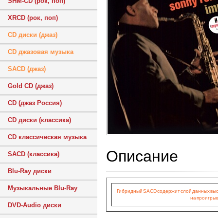
SHM-CD (рок, поп)
XRCD (рок, поп)
CD диски (джаз)
CD джазовая музыка
SACD (джаз)
Gold CD (джаз)
CD (джаз Россия)
CD диски (классика)
CD классическая музыка
Описание
SACD (классика)
Blu-Ray диски
Музыкальные Blu-Ray
Гибридный SACD содержит слой данных высок
на проигрыв
DVD-Audio диски