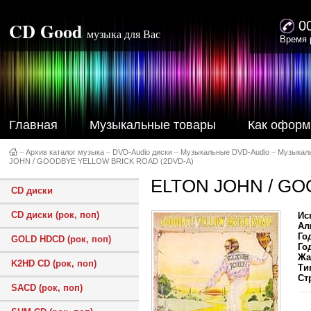
CD Good
0
музыка для Вас
Время 
Главная
Музыкальные товары
Как оформ
–
Архив каталог музыка
–
DVD-Audio диски
–
Музыкальные DVD-Audio
–
Музыкал
JOHN / GOODBYE YELLOW BRICK ROAD (2DVD-A)
ELTON JOHN / GO
CD диски
CD диски (рок, поп)
Ис
Ал
Го
GOLD HDCD (рок, поп)
Го
Жа
K2HD CD (рок, поп)
Ти
Ст
SACD (рок, поп)