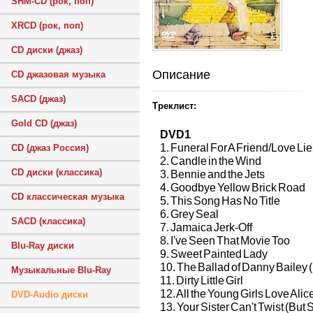
SHM-CD (рок, поп)
XRCD (рок, поп)
CD диски (джаз)
Описание
CD джазовая музыка
SACD (джаз)
Треклист:
Gold CD (джаз)
DVD1
1. Funeral For A Friend/Love Li
CD (джаз Россия)
2. Candle in the Wind
CD диски (классика)
3. Bennie and the Jets
4. Goodbye Yellow Brick Road
CD классическая музыка
5. This Song Has No Title
6. Grey Seal
SACD (классика)
7. Jamaica Jerk-Off
8. I've Seen That Movie Too
Blu-Ray диски
9. Sweet Painted Lady
10. The Ballad of Danny Bailey
Музыкальные Blu-Ray
11. Dirty Little Girl
12. All the Young Girls Love Alic
DVD-Audio диски
13. Your Sister Can't Twist (But