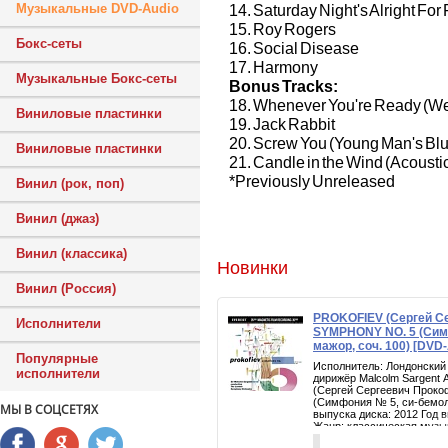
14. Saturday Night's Alright For 
Музыкальные DVD-Audio
15. Roy Rogers
Бокс-сеты
16. Social Disease
17. Harmony
Музыкальные Бокс-сеты
Bonus Tracks:
18. Whenever You're Ready (We'
Виниловые пластинки
19. Jack Rabbit
20. Screw You (Young Man's Bl
Виниловые пластинки
21. Candle in the Wind (Acousti
*Previously Unreleased
Винил (рок, поп)
Винил (джаз)
Винил (классика)
Новинки
Винил (Россия)
PROKOFIEV (Сергей Се
Исполнители
SYMPHONY NO. 5 (Сим
мажор, соч. 100) [DV
Популярные
Исполнитель: Лондонский
исполнители
дирижёр Malcolm Sargent
(Сергей Сергеевич Прок
(Симфония № 5, си-бемоль
МЫ В СОЦСЕТЯХ
выпуска диска: 2012 Год 
Жанр: классическая музык
DVD-A и Бонус CD Произв