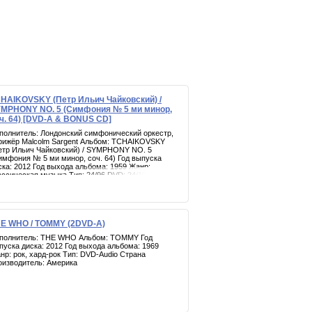
HAIKOVSKY (Петр Ильич Чайковский) /
MPHONY NO. 5 (Симфония № 5 ми минор,
ч. 64) [DVD-A & BONUS CD]
полнитель: Лондонский симфонический оркестр,
рижёр Malcolm Sargent Альбом: TCHAIKOVSKY
етр Ильич Чайковский) / SYMPHONY NO. 5
имфония № 5 ми минор, соч. 64) Год выпуска
ска: 2012 Год выхода альбома: 1959 Жанр:
ассическая музыка Тип: 24/96 DVD; 24/192 DVD-A
Бонус CD Производитель: CLASSIC RECORDS
E WHO / TOMMY (2DVD-A)
полнитель: THE WHO Альбом: TOMMY Год
пуска диска: 2012 Год выхода альбома: 1969
нр: рок, хард-рок Тип: DVD-Audio Страна
оизводитель: Америка