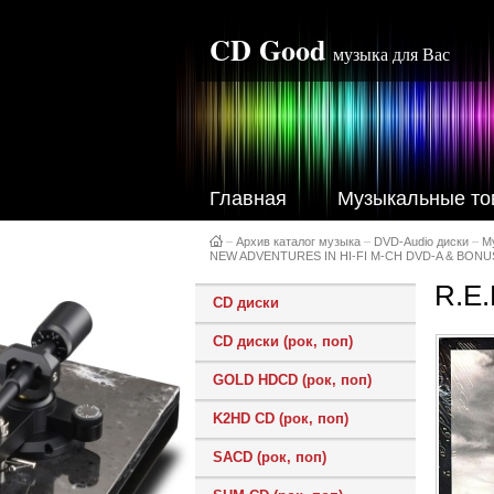
CD Good
музыка для Вас
Главная
Музыкальные то
–
Архив каталог музыка
–
DVD-Audio диски
–
М
NEW ADVENTURES IN HI-FI M-CH DVD-A & BONU
R.E
CD диски
CD диски (рок, поп)
GOLD HDCD (рок, поп)
K2HD CD (рок, поп)
SACD (рок, поп)