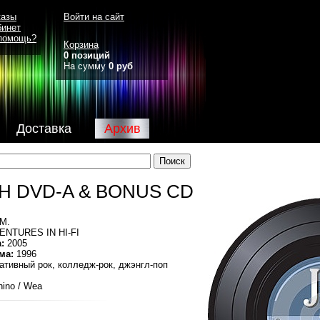
казы
Войти на сайт
бинет
помощь?
Корзина
0 позиций
На сумму
0 руб
Доставка
Архив
CH DVD-A & BONUS CD
M.
NTURES IN HI-FI
:
2005
ма:
1996
ативный рок, колледж-рок, джэнгл-поп
ino / Wea