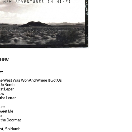
ние
т:
he West Was Won And Where It Got Us
-Up Bomb
st Leper
tow
the Letter
ure
sweet Me
ne
y the Doormat
ast, So Numb