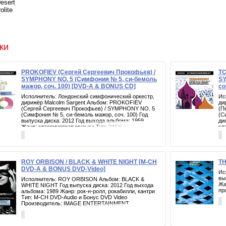
Desert
olite
ки
PROKOFIEV (Сергей Сергеевич Прокофьев) /
TC
SYMPHONY NO. 5 (Симфония № 5, си-бемоль
SY
мажор, соч. 100) [DVD-A & BONUS CD]
со
Исполнитель: Лондонский симфонический оркестр,
Ис
дирижёр Malcolm Sargent Альбом: PROKOFIEV
ди
(Сергей Сергеевич Прокофьев) / SYMPHONY NO. 5
(П
(Симфония № 5, си-бемоль мажор, соч. 100) Год
(С
выпуска диска: 2012 Год выхода альбома: 1959
ди
Жанр: классическая музыка Тип: 24/96 DVD; 24/192
кл
DVD-A и Бонус CD Производитель: CLASSIC
и 
RECORDS
ROY ORBISON / BLACK & WHITE NIGHT [M-CH
TH
DVD-A & BONUS DVD-Video]
Ис
вы
Исполнитель: ROY ORBISON Альбом: BLACK &
Жа
WHITE NIGHT Год выпуска диска: 2012 Год выхода
пр
альбома: 1989 Жанр: рок-н-ролл, рокабилли, кантри
Тип: M-CH DVD-Audio и Бонус DVD Video
Производитель: IMAGE ENTERTAINMENT