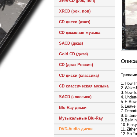
SHM-CD (рок, поп)
XRCD (рок, поп)
CD диски (джаз)
CD джазовая музыка
SACD (джаз)
Gold CD (джаз)
Описа
CD (джаз Россия)
Треклис
CD диски (классика)
1. How T
CD классическая музыка
2. Wake
3. New Te
SACD (классика)
4. Under
5. E-Bow 
6. Leave
Blu-Ray диски
7. Depart
8. Bitter
Музыкальные Blu-Ray
9. Be Mi
10. Bink
DVD-Audio диски
11. Zither
12. So F