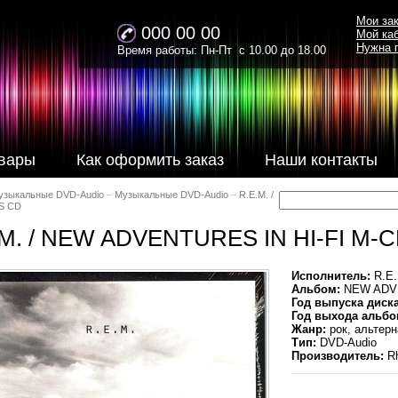
Мои за
000 00 00
Мой ка
Нужна 
Время работы: Пн-Пт с 10.00 до 18.00
вары
Как оформить заказ
Наши контакты
узыкальные DVD-Audio
–
Музыкальные DVD-Audio
–
R.E.M. /
S CD
.M. / NEW ADVENTURES IN HI-FI M-
Исполнитель:
R.E.
Альбом:
NEW ADVE
Год выпуска диска
Год выхода альбо
Жанр:
рок, альтерн
Тип:
DVD-Audio
Производитель:
Rh