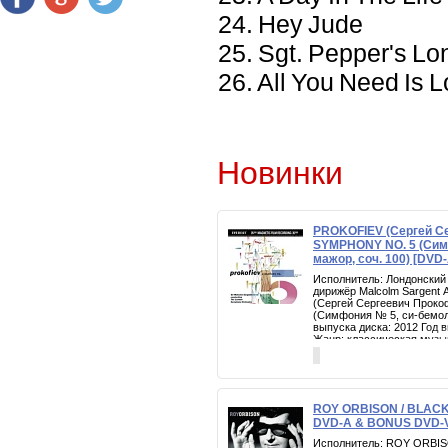
24. Hey Jude
25. Sgt. Pepper's Lo
26. All You Need Is 
Новинки
PROKOFIEV (Сергей Се
SYMPHONY NO. 5 (Сим
мажор, соч. 100) [DV
Исполнитель: Лондонский
дирижёр Malcolm Sargent
(Сергей Сергеевич Прок
(Симфония № 5, си-бемоль
выпуска диска: 2012 Год 
Жанр: классическая музык
DVD-A и Бонус CD Произв
RECORDS
ROY ORBISON / BLACK
DVD-A & BONUS DVD-V
Исполнитель: ROY ORBIS