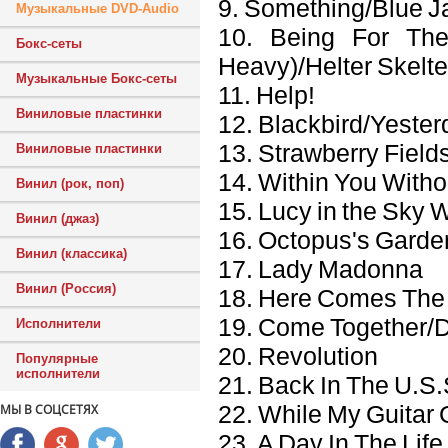
9. Something/Blue Ja
Музыкальные DVD-Audio
10. Being For The
Бокс-сеты
Heavy)/Helter Skelte
Музыкальные Бокс-сеты
11. Help!
Виниловые пластинки
12. Blackbird/Yester
13. Strawberry Field
Виниловые пластинки
14. Within You With
Винил (рок, поп)
15. Lucy in the Sky
Винил (джаз)
16. Octopus's Garde
Винил (классика)
17. Lady Madonna
Винил (Россия)
18. Here Comes The S
19. Come Together/D
Исполнители
20. Revolution
Популярные
исполнители
21. Back In The U.S.
22. While My Guitar
МЫ В СОЦСЕТЯХ
23. A Day In The Life