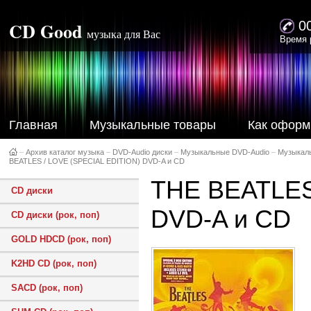
CD Good
0
музыка для Вас
Время 
Главная
Музыкальные товары
Как оформ
–
Архив каталог музыка
–
DVD-Audio диски
–
Музыкальные DVD-Audio
–
Музыкал
BEATLES / LOVE (SPECIAL EDITION) DVD-A и CD
THE BEATLES
CD диски
DVD-A и CD
CD диски (рок, поп)
GOLD HDCD (рок, поп)
K2HD CD (рок, поп)
SACD (рок, поп)