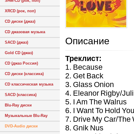
SHM-CD (рок, поп)
XRCD (рок, поп)
CD диски (джаз)
CD джазовая музыка
Описание
SACD (джаз)
Gold CD (джаз)
Треклист:
CD (джаз Россия)
1. Because
2. Get Back
CD диски (классика)
3. Glass Onion
CD классическая музыка
4. Eleanor Rigby/Juli
SACD (классика)
5. I Am The Walrus
Blu-Ray диски
6. I Want To Hold Yo
Музыкальные Blu-Ray
7. Drive My Car/The
8. Gnik Nus
DVD-Audio диски