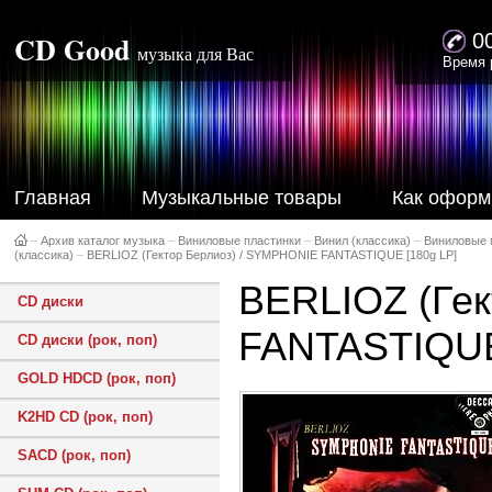
CD Good
0
музыка для Вас
Время 
Главная
Музыкальные товары
Как оформ
–
Архив каталог музыка
–
Виниловые пластинки
–
Винил (классика)
–
Виниловые 
(классика)
–
BERLIOZ (Гектор Берлиоз) / SYMPHONIE FANTASTIQUE [180g LP]
BERLIOZ (Ге
CD диски
FANTASTIQUE
CD диски (рок, поп)
GOLD HDCD (рок, поп)
K2HD CD (рок, поп)
SACD (рок, поп)