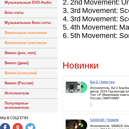
2. 2nd Movement: Un 
Музыкальные DVD-Audio
3. 3rd Movement: Sc
Бокс-сеты
4. 3rd Movement: Sc
Музыкальные Бокс-сеты
5. 4th Movement: Mar
Виниловые пластинки
6. 5th Movement: Son
Виниловые пластинки
Винил (рок, поп)
Новинки
Винил (джаз)
Винил (классика)
Би-2 / Хипстер
Винил (Россия)
Исполнитель: Би-2 Альбом
диска: 2014 Год выхода а
Исполнители
Тип: LP (Виниловая пласт
Россия | МИРУМИР
Популярные
исполнители
МЫ В СОЦСЕТЯХ
SAVAGE / Tonight
Исполнитель: SAVAGE Альб