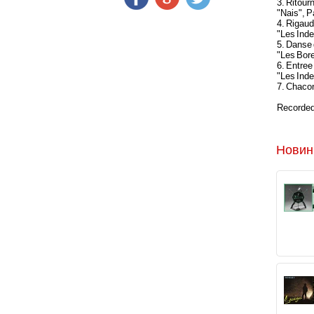
3. Ritourn
"Nais", P
4. Rigaud
"Les Inde
5. Danse
"Les Bor
6. Entree
"Les Ind
7. Chaco
Recorded 
Новин