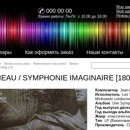
Мои за
000 00 00
Мой ка
Нужна 
Время работы: Пн-Пт с 10.00 до 18.00
вары
Как оформить заказ
Наши контакты
и
–
Винил (классика)
–
Виниловые пластинки
–
Винил
180g LP]
EAU / SYMPHONIE IMAGINAIRE [180
Композитор
: Jean
Исполнитель
: Les
Minkowski conducto
Альбом
: Une Symp
Год выпуска диск
Год выхода альбо
Жанр
: классическ
Тип
: LP (Винилова
Производитель
: 