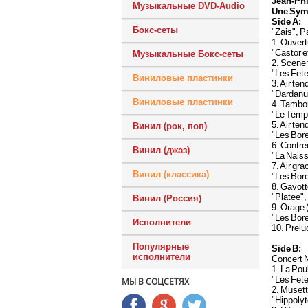
Jean-Ph
Музыкальные DVD-Audio
Une Sym
Side A:
Бокс-сеты
"Zais", P
1. Ouvert
"Castor e
Музыкальные Бокс-сеты
2. Scene 
"Les Fete
Виниловые пластинки
3. Air te
"Dardanu
Виниловые пластинки
4. Tambou
"Le Templ
5. Air ten
Винил (рок, поп)
"Les Bor
6. Contre
Винил (джаз)
"La Naiss
7. Air gra
Винил (классика)
"Les Bor
8. Gavotte
"Platee",
Винил (Россия)
9. Orage 
"Les Bor
Исполнители
10. Prelu
Популярные
Side B:
исполнители
Concert N
1. La Pou
"Les Fet
МЫ В СОЦСЕТЯХ
2. Musett
"Hippolyt