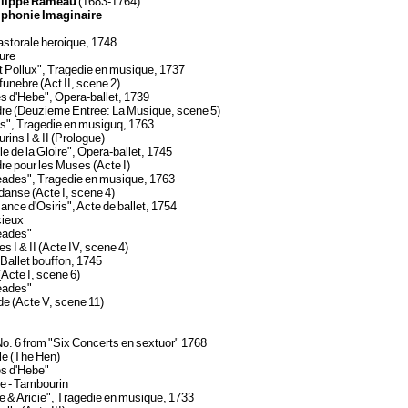
ilippe Rameau
(1683-1764)
phonie Imaginaire
astorale heroique, 1748
ure
t Pollux", Tragedie en musique, 1737
funebre (Act II, scene 2)
s d'Hebe", Opera-ballet, 1739
ndre (Deuzieme Entree: La Musique, scene 5)
s", Tragedie en musiguq, 1763
rins I & II (Prologue)
e de la Gloire", Opera-ballet, 1745
dre pour les Muses (Acte I)
eades", Tragedie en musique, 1763
danse (Acte I, scene 4)
ance d'Osiris", Acte de ballet, 1754
cieux
eades"
s I & II (Acte IV, scene 4)
 Ballet bouffon, 1745
(Acte I, scene 6)
eades"
de (Acte V, scene 11)
o. 6 from "Six Concerts en sextuor" 1768
le (The Hen)
es d'Hebe"
e - Tambourin
e & Aricie", Tragedie en musique, 1733