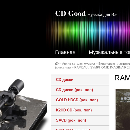
CD Good
музыка для Вас
Главная
Музыкальные то
–
Архив каталог музыка
–
Виниловые пластинк
(классика)
–
RAMEAU / SYMPHONIE IMAGINAIRE [
RAM
CD диски
CD диски (рок, поп)
GOLD HDCD (рок, поп)
K2HD CD (рок, поп)
SACD (рок, поп)