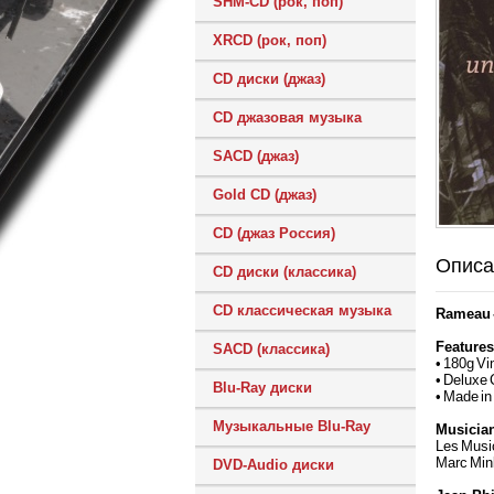
SHM-CD (рок, поп)
XRCD (рок, поп)
CD диски (джаз)
CD джазовая музыка
SACD (джаз)
Gold CD (джаз)
CD (джаз Россия)
Описа
CD диски (классика)
CD классическая музыка
Rameau 
Features
SACD (классика)
• 180g Vi
• Deluxe 
Blu-Ray диски
• Made in
Музыкальные Blu-Ray
Musicia
Les Musi
Marc Min
DVD-Audio диски