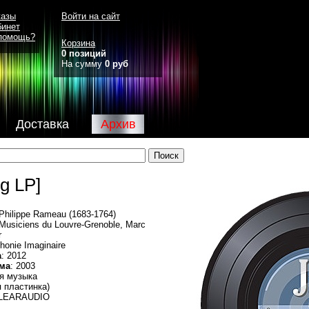
казы
Войти на сайт
бинет
помощь?
Корзина
0 позиций
На сумму
0 руб
Доставка
Архив
g LP]
-Philippe Rameau (1683-1764)
 Musiciens du Louvre-Grenoble, Marc
r
honie Imaginaire
а
: 2012
ма
: 2003
ая музыка
я пластинка)
CLEARAUDIO