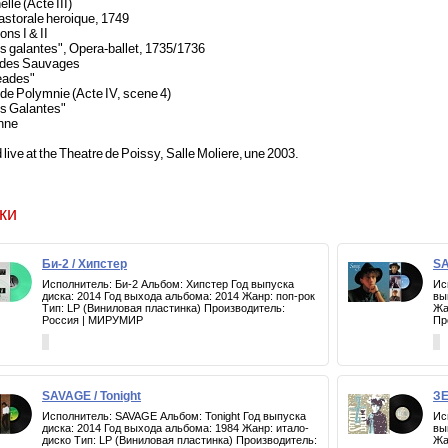
elle (Acte III)
astorale heroique, 1749
ons I & II
s galantes", Opera-ballet, 1735/1736
 des Sauvages
eades"
 de Polymnie (Acte IV, scene 4)
es Galantes"
nne
live at the Theatre de Poissy, Salle Moliere, une 2003.
ки
Би-2 / Хипстер
SA
Исполнитель: Би-2 Альбом: Хипстер Год выпуска
Ис
диска: 2014 Год выхода альбома: 2014 Жанр: поп-рок
вы
Тип: LP (Виниловая пластинка) Производитель:
Жа
Россия | МИРУМИР
Пр
SAVAGE / Tonight
ЗЕ
Исполнитель: SAVAGE Альбом: Tonight Год выпуска
Ис
диска: 2014 Год выхода альбома: 1984 Жанр: итало-
вы
диско Тип: LP (Виниловая пластинка) Производитель:
Жа