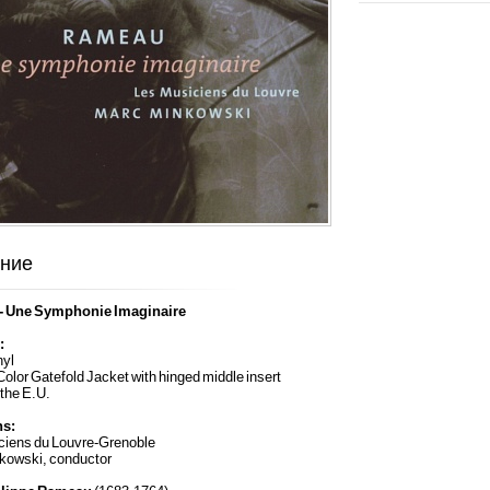
ние
- Une Symphonie Imaginaire
:
nyl
Color Gatefold Jacket with hinged middle insert
 the E.U.
ns:
ciens du Louvre-Grenoble
kowski, conductor