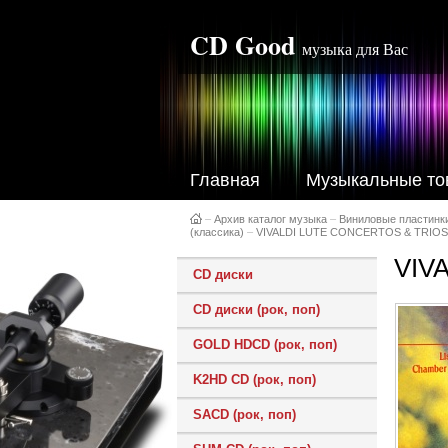
CD Good
музыка для Вас
Главная
Музыкальные то
–
Архив каталог музыка
–
Виниловые пластинк
(классика)
–
VIVALDI LUTE CONCERTOS & TRIOS 
VIV
CD диски
CD диски (рок, поп)
GOLD HDCD (рок, поп)
K2HD CD (рок, поп)
SACD (рок, поп)