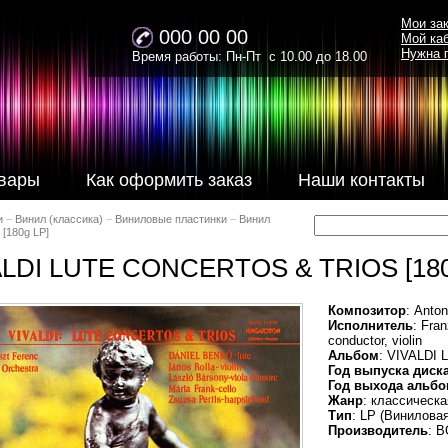
Мои за
000 00 00
Мой ка
Нужна 
Время работы: Пн-Пт с 10.00 до 18.00
вары
Как оформить заказ
Наши контакты
и
–
Винил (классика)
–
Виниловые пластинки
–
Винил
[180g LP]
ALDI LUTE CONCERTOS & TRIOS [180
Композитор
: Anton
Исполнитель
: Fra
conductor, violin
Альбом
: VIVALDI
Год выпуска диск
Год выхода альбо
Жанр
: классическ
Тип
: LP (Винилова
Производитель
: 