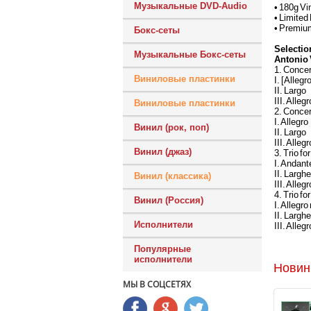
Музыкальные DVD-Audio
• 180g Vi
• Limited
• Premium
Бокс-сеты
Selectio
Музыкальные Бокс-сеты
Antonio 
1. Concer
Виниловые пластинки
I. [Allegr
II. Largo
III. Allegr
Виниловые пластинки
2. Concer
I. Allegro
Винил (рок, поп)
II. Largo
III. Allegr
Винил (джаз)
3. Trio fo
I. Andant
II. Larghe
Винил (классика)
III. Allegr
4. Trio fo
Винил (Россия)
I. Allegr
II. Larghe
Исполнители
III. Allegr
Популярные
исполнители
Новин
МЫ В СОЦСЕТЯХ