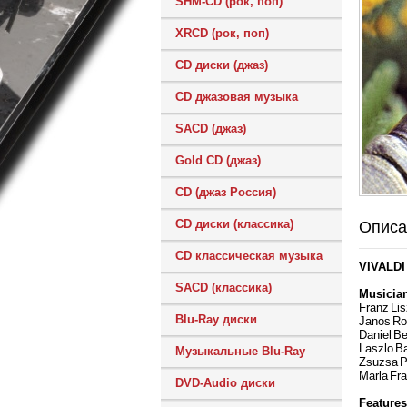
SHM-CD (рок, поп)
XRCD (рок, поп)
CD диски (джаз)
CD джазовая музыка
SACD (джаз)
Gold CD (джаз)
CD (джаз Россия)
CD диски (классика)
Описа
CD классическая музыка
VIVALDI
SACD (классика)
Musicia
Franz Li
Blu-Ray диски
Janos Rol
Daniel Be
Laszlo Ba
Музыкальные Blu-Ray
Zsuzsa Pe
Marla Fra
DVD-Audio диски
Features