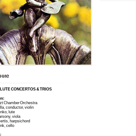
ние
 LUTE CONCERTOS & TRIOS
ns:
szt Chamber Orchestra
la, conductor, violin
nko, lute
rsony, viola
rtis, harpsichord
nk, cello
: