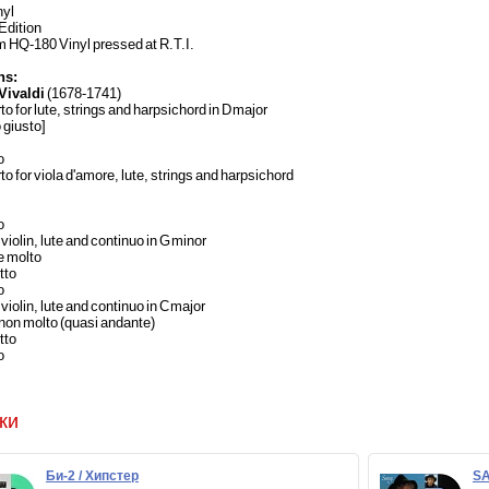
nyl
 Edition
 HQ-180 Vinyl pressed at R.T.I.
ns:
Vivaldi
(1678-1741)
to for lute, strings and harpsichord in D major
o giusto]
o
to for viola d'amore, lute, strings and harpsichord
o
r violin, lute and continuo in G minor
e molto
tto
o
r violin, lute and continuo in C major
o non molto (quasi andante)
tto
o
ки
Би-2 / Хипстер
SA