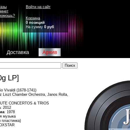
казы
Войти на сайт
бинет
помощь?
Корзина
0 позиций
На сумму
0 руб
Доставка
Архив
g LP]
io Vivaldi (1678-1741)
nz Liszt Chamber Orchestra, Janos Rolla,
 LUTE CONCERTOS & TRIOS
а
: 2012
ма
: 1978
ая музыка
я пластинка)
BOXSTAR