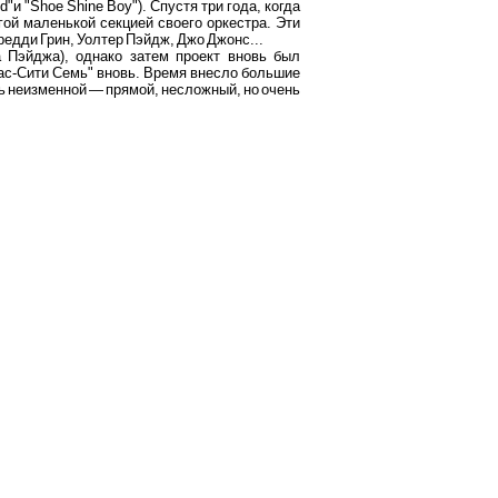
и "Shoe Shine Boy"). Спустя три года, когда
гой маленькой секцией своего оркестра. Эти
редди Грин, Уолтер Пэйдж, Джо Джонс...
 Пэйджа), однако затем проект вновь был
нзас-Сити Семь" вновь. Время внесло большие
ась неизменной — прямой, несложный, но очень