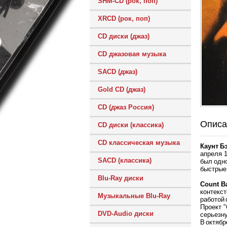
SHM-CD (рок, поп)
XRCD (рок, поп)
CD диски (джаз)
CD джазовая музыка
SACD (джаз)
Gold CD (джаз)
CD (джаз Россия)
Описа
CD диски (классика)
CD классическая музыка
Каунт Б
апреля 1
SACD (классика)
был одно
быстрые 
Blu-Ray диски
Count Ba
контекст
Музыкальные Blu-Ray
работой 
Проект "
DVD-Audio диски
серьезн
В октябр