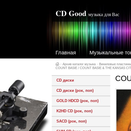
CD Good
музыка для Вас
Главная
Музыкальные то
–
Архив каталог музыка
–
Виниловые пластинк
COUNT BASIE / COUNT BASIE & THE KANSAS CITY
COU
CD диски
CD диски (рок, поп)
GOLD HDCD (рок, поп)
K2HD CD (рок, поп)
SACD (рок, поп)