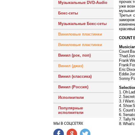
прочих т
Музыкальные DVD-Audio
уже возн
музыкант
Бокс-сеты
Третья 
замороже
Музыкальные Бокс-сеты
изменени
красивый
Виниловые пластинки
COUNT B
Виниловые пластинки
Musicia
Count Bas
Винил (рок, поп)
Thad Jon
Frank Wess
Frank Fos
Винил (джаз)
Eric Dixo
Eddie Jo
Винил (классика)
Sonny Pa
Винил (Россия)
Selectio
1. Oh La
2. Secret
Исполнители
3. I Want a
4. Shoe 
Популярные
5. Count'
исполнители
6. Senat
7. Tally H
МЫ В СОЦСЕТЯХ
8. What'c