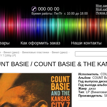
Мои за
000 00 00
Мой ка
Нужна 
Время работы: Пн-Пт с 10.00 до 18.00
вары
Как оформить заказ
Наши контакты
и
–
Винил (джаз)
–
Виниловые пластинки
–
Винил (джаз)
–
 7 [180g LP]
NT BASIE / COUNT BASIE & THE KAN
Исполнитель
: CO
Альбом
: COUNT B
Год выпуска диск
Год выхода альбо
Жанр
: джаз
Тип
: LP (Винилова
Производитель
: 