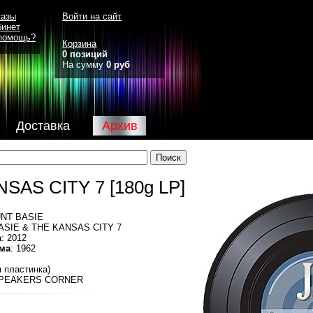
казы
Войти на сайт
бинет
помощь?
Корзина
0 позиций
На сумму
0 руб
Доставка
Архив
SAS CITY 7 [180g LP]
UNT BASIE
ASIE & THE KANSAS CITY 7
а
: 2012
ма
: 1962
я пластинка)
SPEAKERS CORNER