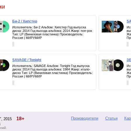
ки
Би-2 / Хипстер
SA
Исполнитель: Би-2 Альбом: Хипстер Год выпуска
Ис
диска: 2014 Год выхода альбома: 2014 Жанр: поп-рок
вы
Тип: LP (Виниловая пластинка) Производитель:
Жа
Россия | МИРУМИР
Пр
SAVAGE / Tonight
ЗЕ
Исполнитель: SAVAGE Альбом: Tonight Год выпуска
Ис
диска: 2014 Год выхода альбома: 1984 Жанр: итало-
вы
диско Тип: LP (Виниловая пластинка) Производитель:
Жа
Россия | МИРУМИР
Пр
18+
Производители
Статьи
Кар
d", 2015
й
нзий.