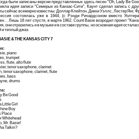
огда были записаны версии представленных здесь песен "Oh, Lady Be Good"
икла идея записи "Семерых из Канзас-Сити", Каунт сделал запись с дру
ы сейчас всемирно известны: Доллар Клейтон, Дикки Уэллс, Лестер Янг, Ф
сессия состоялась уже в 1944, (с Рэнди Ричардсоном вместо Уолтера
н... Лишь 18 лет спустя, в марте 1962, Count Basie возродил проект "Ка
я, они отразились и в музыке и в составе группы, но основная идея остал
 и теплый джаз.
ASIE & THE KANSAS CITY 7
ns:
ie, piano
es, trumpet
, flute, alto flute
ter, tenor saxophone, clarinet
n, tenor saxophone, clarinet, flute
nes, bass
yne, drums
ns:
dy Be Good
s
 Little Girl
Shine Boy
s Place
or Whitehead
o, Mr. Basie!
ha Talkin?