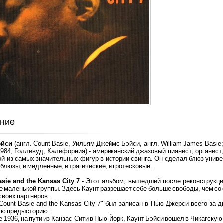
ние
эйси
(англ. Count Basie, Уильям Джеймс Бэйси, англ. William James Basie;
984, Голливуд, Калифорния) - американский джазовый пианист, органист
й из самых значительных фигур в истории свинга. Он сделал блюз униве
блюзы, и медленные, и трагические, и гротесковые.
sie and the Kansas City 7
- Этот альбом, вышедший после реконструкции
е маленькой группы. Здесь Каунт разрешает себе больше свободы, чем со
своих партнеров.
Count Basie and the Kansas City 7" был записан в Нью-Джерси всего за д
ую предысторию:
е 1936, на пути из Канзас-Сити в Нью-Йорк, Каунт Бэйси вошел в Чикагскую