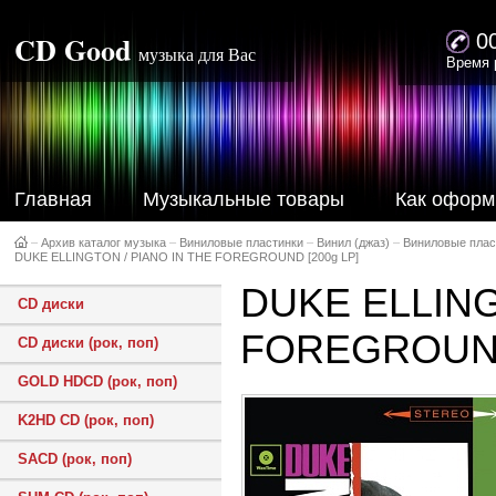
CD Good
0
музыка для Вас
Время 
Главная
Музыкальные товары
Как оформ
–
Архив каталог музыка
–
Виниловые пластинки
–
Винил (джаз)
–
Виниловые плас
DUKE ELLINGTON / PIANO IN THE FOREGROUND [200g LP]
DUKE ELLING
CD диски
FOREGROUND
CD диски (рок, поп)
GOLD HDCD (рок, поп)
K2HD CD (рок, поп)
SACD (рок, поп)