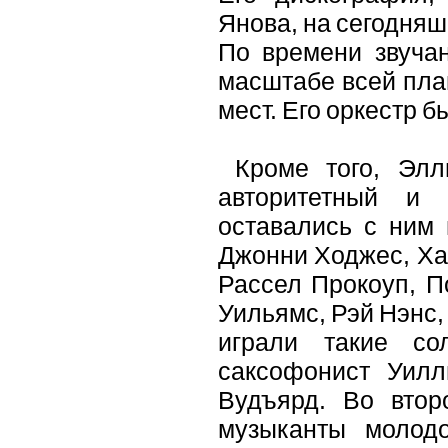
Янова, на сегодняш
По времени звучан
масштабе всей пла
мест. Его оркестр 
Кроме того, Элли
авторитетный и 
оставались с ним 
Джонни Ходжес, Ха
Рассел Прокоуп, П
Уильямс, Рэй Нэнс,
играли такие со
саксофонист Уил
Вудъярд. Во втор
музыканты молодо