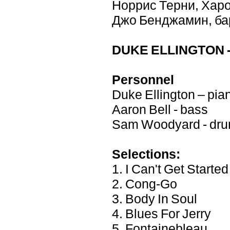
Норрис Терни, Харо
Джо Бенджамин, ба
DUKE ELLINGTON 
Personnel
Duke Ellington – pia
Aaron Bell - bass
Sam Woodyard - dr
Selections:
1. I Can't Get Started
2. Cong-Go
3. Body In Soul
4. Blues For Jerry
5. Fontainebleau