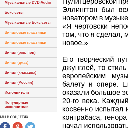
Пулитцеровской пр
Музыкальные DVD-Audio
Эллингтон был ве
Бокс-сеты
новатором в музыке
Музыкальные Бокс-сеты
«Я чертовски непо
том, что я сделал, 
Виниловые пластинки
новое.»
Виниловые пластинки
Винил (рок, поп)
Его творческий пу
Винил (джаз)
джунглей, то стил
Винил (классика)
европейским муз
балету и опере. Е
Винил (Россия)
оказали большое эс
Исполнители
20-го века. Кажды
Популярные
исполнители
косвенно испытал 
контрабаса, тенора
МЫ В СОЦСЕТЯХ
начал использовать